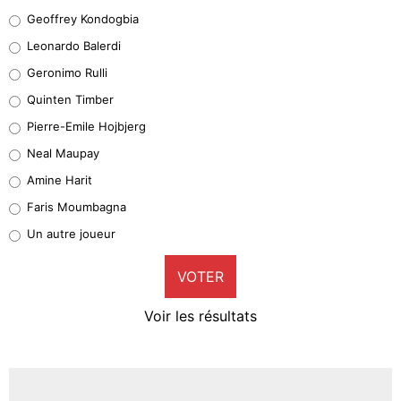
Geoffrey Kondogbia
Geoffrey Kondogbia
38%
Leonardo Balerdi
Leonardo Balerdi
Geronimo Rulli
32%
Quinten Timber
Geronimo Rulli
Pierre-Emile Hojbjerg
5%
Neal Maupay
Quinten Timber
Amine Harit
1%
Faris Moumbagna
Pierre-Emile Hojbjerg
Un autre joueur
9%
VOTER
Neal Maupay
4%
Voir les résultats
Amine Harit
3%
Faris Moumbagna