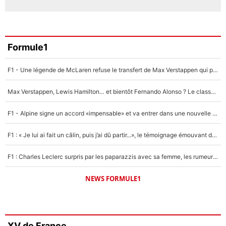
Formule1
F1 - Une légende de McLaren refuse le transfert de Max Verstappen qui pourrait «faire des vagues» et plomber l'ambiance dans l'équipe
Max Verstappen, Lewis Hamilton… et bientôt Fernando Alonso ? Le classement des pilotes les mieux payés en Formule 1 risque de changer !
F1 - Alpine signe un accord «impensable» et va entrer dans une nouvelle dimension : Grande nouvelle pour Pierre Gasly !
F1 : « Je lui ai fait un câlin, puis j’ai dû partir...», le témoignage émouvant de Max Verstappen sur sa fille
F1 : Charles Leclerc surpris par les paparazzis avec sa femme, les rumeurs étaient vraies !
NEWS FORMULE1
XV de France