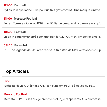
12h00
Football
Kylian Mbappé lâche Nike pour un très gros contrat : Une marque «inattendue» va frapper très fort
11h00
Mercato Football
Ferran Torres a dit oui au PSG : Le FC Barcelone prend la parole alors qu'un transfert de l'attaquant espagnol prend forme
10h00
Football
En plein cauchemar après son transfert à l'OM, Quinten Timber raconte ses doutes après sa signature à Marseille
09h15
Formule1
F1 - Une légende de McLaren refuse le transfert de Max Verstappen qui pourrait «faire des vagues» et plomber l'ambiance dans l'équipe
Top Articles
PSG
«Détester à vie», Stéphane Guy dans une embrouille à cause du PSG !
Mercato Football
Mercato - OM - «Dès que je prends un club, je t’appellerai» : La promesse de Marcelino au moment de claquer la porte