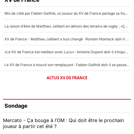
Mis de côté par Fabien Galthié, un joueur du XV de France partage sa frustration : «ils ne me l’ont pas dit tout de suite»
La raison d'être de Matthieu Jalibert en dehors des terrains de rugby : «Ça m'atteint autant que si tu touches à un membre de ma famille»
XV de France - Matthieu Jalibert a tout changé : Romain Ntamack doit-il s’inquiéter pour sa place à un an de la Coupe du monde ?
«Le XV de France est meilleur avec Lucu» : Antoine Dupont doit-il s’inquiéter pour sa place ?
Le XV de France a trouvé son remplaçant : Fabien Galthié doit-il se passer d'Antoine Dupont ?
ACTUS XV DE FRANCE
Sondage
Mercato - Ça bouge à l’OM : Qui doit être le prochain
joueur à partir cet été ?