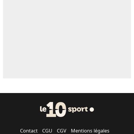
4%
Un autre joueur
5%
1677 personnes ont participé aux votes.
Contact
CGU
CGV
Mentions légales