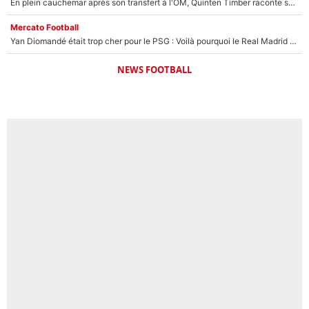
En plein cauchemar après son transfert à l'OM, Quinten Timber raconte ses doutes après sa signature à Marseille
Mercato Football
Yan Diomandé était trop cher pour le PSG : Voilà pourquoi le Real Madrid a accepté de payer la somme record de 140M€ pour boucler son transfert !
NEWS FOOTBALL