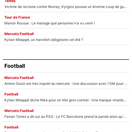
Tennis
Victime de racisme contre Murray, Kyrgios pousse un énorme coup de gueule !
Tour de France
Marion Rousse : Le mariage que personne n'a vu venir !
Mercato Football
Kylian Mbappé, un transfert obligatoire cet été ?
Football
Mercato Football
Amine Gouiri est très inquiet du mercato : Une discussion avec l'OM pour acter son transfert !
Football
Kylian Mbappé lâche Nike pour un très gros contrat : Une marque «inattendue» va frapper très fort
Mercato Football
Ferran Torres a dit oui au PSG : Le FC Barcelone prend la parole alors qu'un transfert de l'attaquant espagnol prend forme
Football