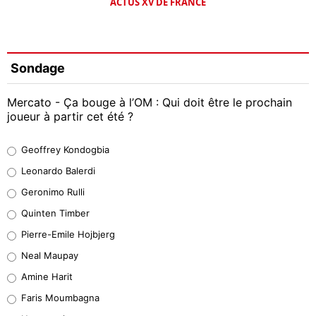
ACTUS XV DE FRANCE
Sondage
Mercato - Ça bouge à l’OM : Qui doit être le prochain
joueur à partir cet été ?
Geoffrey Kondogbia
Geoffrey Kondogbia
38%
Leonardo Balerdi
Leonardo Balerdi
Geronimo Rulli
32%
Quinten Timber
Geronimo Rulli
Pierre-Emile Hojbjerg
5%
Neal Maupay
Quinten Timber
Amine Harit
1%
Faris Moumbagna
Pierre-Emile Hojbjerg