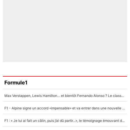
Formule1
Max Verstappen, Lewis Hamilton… et bientôt Fernando Alonso ? Le classement des pilotes les mieux payés en Formule 1 risque de changer !
F1 - Alpine signe un accord «impensable» et va entrer dans une nouvelle dimension : Grande nouvelle pour Pierre Gasly !
F1 : « Je lui ai fait un câlin, puis j’ai dû partir...», le témoignage émouvant de Max Verstappen sur sa fille