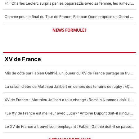
F1 : Charles Leclerc surpris par les paparazzis avec sa femme, les rumeurs étaient vraies !
Comme pour le final du Tour de France, Esteban Ocon propose un Grand Prix de Formule 1 à Paris : «Autour de l’Arc de Triomphe, ce serait génial» !
NEWS FORMULE1
XV de France
Mis de côté par Fabien Galthié, un joueur du XV de France partage sa frustration : «ils ne me l’ont pas dit tout de suite»
La raison d'être de Matthieu Jalibert en dehors des terrains de rugby : «Ça m'atteint autant que si tu touches à un membre de ma famille»
XV de France - Matthieu Jalibert a tout changé : Romain Ntamack doit-il s’inquiéter pour sa place à un an de la Coupe du monde ?
«Le XV de France est meilleur avec Lucu» : Antoine Dupont doit-il s’inquiéter pour sa place ?
Le XV de France a trouvé son remplaçant : Fabien Galthié doit-il se passer d'Antoine Dupont ?