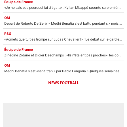
Équipe de France
«Je ne sais pas pourquoi j’ai dit ça...» : Kylian Mbappé raconte sa première rencontre avec Zinédine Zidane (et c’est très drôle)
OM
Départ de Roberto De Zerbi - Medhi Benatia s'est battu pendant six mois pour le retenir à l'OM, le PSG a été le naufrage de trop : «Je pars avec toi»
PSG
«Admets que tu t'es trompé sur Lucas Chevalier !» : Le débat sur le gardien du PSG vire au clash à l'After Foot
Équipe de France
Zinédine Zidane et Didier Deschamps : «Ils n’étaient pas proches», les confidences d’un membre de l’équipe de France 1998 sur leur relation spéciale
OM
Medhi Benatia s'est «senti trahi» par Pablo Longoria : Quelques semaines après son départ, l'ancien directeur de football de l'OM règle ses comptes
NEWS FOOTBALL