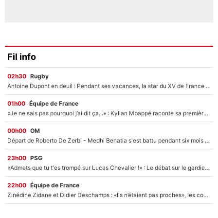
Fil info
02h30
Rugby
Antoine Dupont en deuil : Pendant ses vacances, la star du XV de France a perdu sa grand-mère
01h00
Équipe de France
«Je ne sais pas pourquoi j’ai dit ça...» : Kylian Mbappé raconte sa première rencontre avec Zinédine Zidane (et c’est très drôle)
00h00
OM
Départ de Roberto De Zerbi - Medhi Benatia s'est battu pendant six mois pour le retenir à l'OM, le PSG a été le naufrage de trop : «Je pars avec toi»
23h00
PSG
«Admets que tu t'es trompé sur Lucas Chevalier !» : Le débat sur le gardien du PSG vire au clash à l'After Foot
22h00
Équipe de France
Zinédine Zidane et Didier Deschamps : «Ils n’étaient pas proches», les confidences d’un membre de l’équipe de France 1998 sur leur relation spéciale