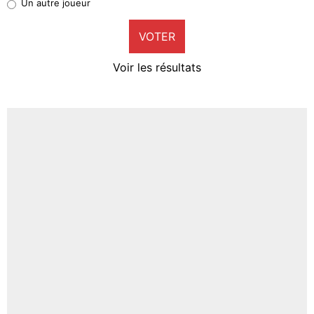
Un autre joueur
9%
VOTER
Neal Maupay
4%
Voir les résultats
Amine Harit
3%
Faris Moumbagna
4%
Un autre joueur
5%
1620 personnes ont participé aux votes.