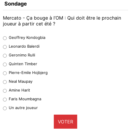
Sondage
Mercato - Ça bouge à l’OM : Qui doit être le prochain
joueur à partir cet été ?
Geoffrey Kondogbia
Geoffrey Kondogbia
38%
Leonardo Balerdi
Leonardo Balerdi
Geronimo Rulli
32%
Quinten Timber
Geronimo Rulli
Pierre-Emile Hojbjerg
5%
Neal Maupay
Quinten Timber
Amine Harit
1%
Faris Moumbagna
Pierre-Emile Hojbjerg
Un autre joueur
9%
VOTER
Neal Maupay
4%