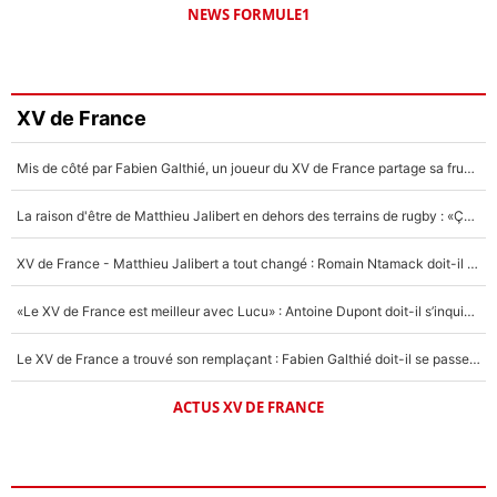
NEWS FORMULE1
XV de France
Mis de côté par Fabien Galthié, un joueur du XV de France partage sa frustration : «ils ne me l’ont pas dit tout de suite»
La raison d'être de Matthieu Jalibert en dehors des terrains de rugby : «Ça m'atteint autant que si tu touches à un membre de ma famille»
XV de France - Matthieu Jalibert a tout changé : Romain Ntamack doit-il s’inquiéter pour sa place à un an de la Coupe du monde ?
«Le XV de France est meilleur avec Lucu» : Antoine Dupont doit-il s’inquiéter pour sa place ?
Le XV de France a trouvé son remplaçant : Fabien Galthié doit-il se passer d'Antoine Dupont ?
ACTUS XV DE FRANCE