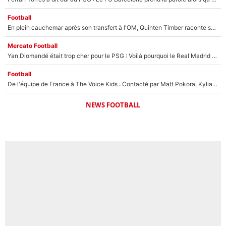
Football
En plein cauchemar après son transfert à l'OM, Quinten Timber raconte ses doutes après sa signature à Marseille
Mercato Football
Yan Diomandé était trop cher pour le PSG : Voilà pourquoi le Real Madrid a accepté de payer la somme record de 140M€ pour boucler son transfert !
Football
De l'équipe de France à The Voice Kids : Contacté par Matt Pokora, Kylian Mbappé a accepté de jouer un rôle inédit sur TF1 !
NEWS FOOTBALL