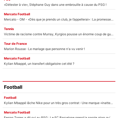
«Détester à vie», Stéphane Guy dans une embrouille à cause du PSG !
Mercato Football
Mercato - OM - «Dès que je prends un club, je t’appellerai» : La promesse de Marcelino au moment de claquer la porte
Tennis
Victime de racisme contre Murray, Kyrgios pousse un énorme coup de gueule !
Tour de France
Marion Rousse : Le mariage que personne n'a vu venir !
Mercato Football
Kylian Mbappé, un transfert obligatoire cet été ?
Football
Football
Kylian Mbappé lâche Nike pour un très gros contrat : Une marque «inattendue» va frapper très fort
Mercato Football
Ferran Torres a dit oui au PSG : Le FC Barcelone prend la parole alors qu'un transfert de l'attaquant espagnol prend forme