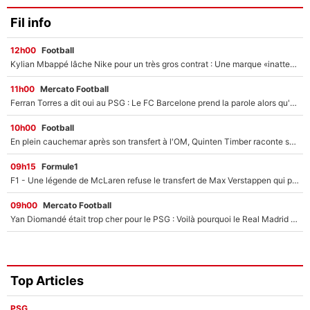
Fil info
12h00
Football
Kylian Mbappé lâche Nike pour un très gros contrat : Une marque «inattendue» va frapper très fort
11h00
Mercato Football
Ferran Torres a dit oui au PSG : Le FC Barcelone prend la parole alors qu'un transfert de l'attaquant espagnol prend forme
10h00
Football
En plein cauchemar après son transfert à l'OM, Quinten Timber raconte ses doutes après sa signature à Marseille
09h15
Formule1
F1 - Une légende de McLaren refuse le transfert de Max Verstappen qui pourrait «faire des vagues» et plomber l'ambiance dans l'équipe
09h00
Mercato Football
Yan Diomandé était trop cher pour le PSG : Voilà pourquoi le Real Madrid a accepté de payer la somme record de 140M€ pour boucler son transfert !
Top Articles
PSG