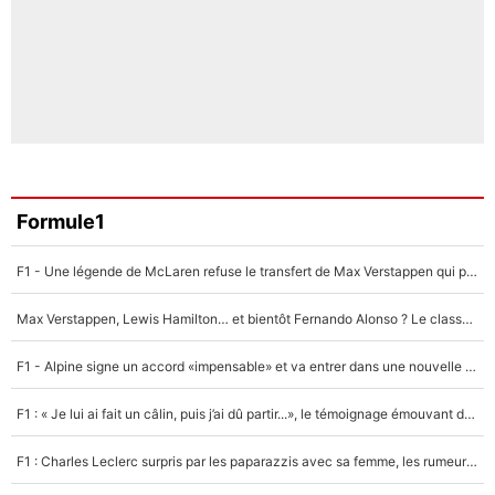
Formule1
F1 - Une légende de McLaren refuse le transfert de Max Verstappen qui pourrait «faire des vagues» et plomber l'ambiance dans l'équipe
Max Verstappen, Lewis Hamilton… et bientôt Fernando Alonso ? Le classement des pilotes les mieux payés en Formule 1 risque de changer !
F1 - Alpine signe un accord «impensable» et va entrer dans une nouvelle dimension : Grande nouvelle pour Pierre Gasly !
F1 : « Je lui ai fait un câlin, puis j’ai dû partir...», le témoignage émouvant de Max Verstappen sur sa fille
F1 : Charles Leclerc surpris par les paparazzis avec sa femme, les rumeurs étaient vraies !