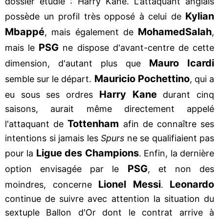
dossier étudié : Harry Kane. L'attaquant anglais
Kylian
possède un profil très opposé à celui de
Mbappé
Mohamed
Salah
, mais également de
,
PSG
mais le
ne dispose d'avant-centre de cette
Mauro Icardi
dimension, d'autant plus que
Mauricio Pochettino
semble sur le départ.
, qui a
Harry Kane
eu sous ses ordres
durant cinq
saisons, aurait même directement appelé
Tottenham
l'attaquant de
afin de connaître ses
intentions si jamais les
Spurs
ne se qualifiaient pas
Ligue des Champions
pour la
. Enfin, la dernière
PSG
option envisagée par le
, et non des
Lionel Messi
Leonardo
moindres, concerne
.
continue de suivre avec attention la situation du
sextuple Ballon d'Or dont le contrat arrive à