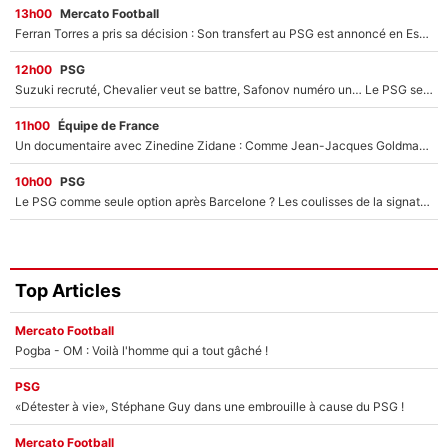
13h00
Mercato Football
Ferran Torres a pris sa décision : Son transfert au PSG est annoncé en Espagne !
12h00
PSG
Suzuki recruté, Chevalier veut se battre, Safonov numéro un… Le PSG se lance encore dans un gros chantier pour le poste de gardien de but
11h00
Équipe de France
Un documentaire avec Zinedine Zidane : Comme Jean-Jacques Goldman et Mylène Farmer, le nouveau sélectionneur de l'équipe de France a recalé une journaliste très connue
10h00
PSG
Le PSG comme seule option après Barcelone ? Les coulisses de la signature historique de Lionel Messi sont révélées au grand jour !
Top Articles
Mercato Football
Pogba - OM : Voilà l'homme qui a tout gâché !
PSG
«Détester à vie», Stéphane Guy dans une embrouille à cause du PSG !
Mercato Football