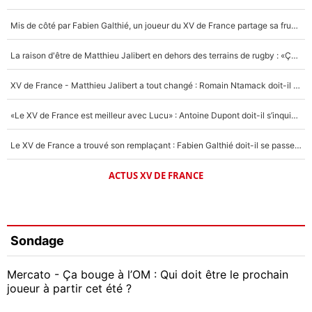
Mis de côté par Fabien Galthié, un joueur du XV de France partage sa frustration : «ils ne me l’ont pas dit tout de suite»
La raison d'être de Matthieu Jalibert en dehors des terrains de rugby : «Ça m'atteint autant que si tu touches à un membre de ma famille»
XV de France - Matthieu Jalibert a tout changé : Romain Ntamack doit-il s’inquiéter pour sa place à un an de la Coupe du monde ?
«Le XV de France est meilleur avec Lucu» : Antoine Dupont doit-il s’inquiéter pour sa place ?
Le XV de France a trouvé son remplaçant : Fabien Galthié doit-il se passer d'Antoine Dupont ?
ACTUS XV DE FRANCE
Sondage
Mercato - Ça bouge à l’OM : Qui doit être le prochain
joueur à partir cet été ?