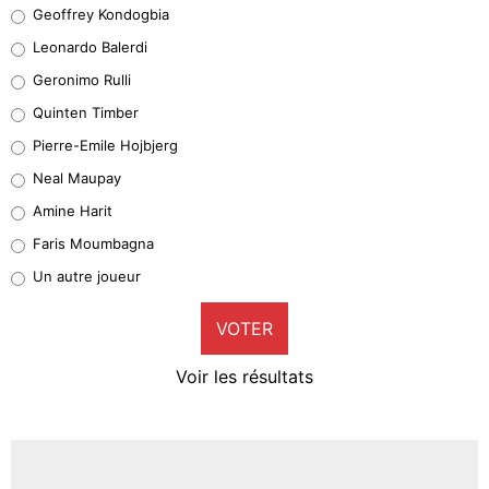
Geoffrey Kondogbia
Geoffrey Kondogbia
38%
Leonardo Balerdi
Leonardo Balerdi
Geronimo Rulli
32%
Quinten Timber
Geronimo Rulli
Pierre-Emile Hojbjerg
5%
Neal Maupay
Quinten Timber
Amine Harit
1%
Faris Moumbagna
Pierre-Emile Hojbjerg
Un autre joueur
9%
VOTER
Neal Maupay
4%
Voir les résultats
Amine Harit
3%
Faris Moumbagna
4%