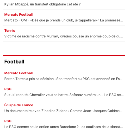
Kylian Mbappé, un transfert obligatoire cet été ?
Mercato Football
Mercato - OM - «Dès que je prends un club, je t’appellerai» : La promesse de Marcelino au moment de claquer la porte
Tennis
Victime de racisme contre Murray, Kyrgios pousse un énorme coup de gueule !
Football
Mercato Football
Ferran Torres a pris sa décision : Son transfert au PSG est annoncé en Espagne !
PSG
Suzuki recruté, Chevalier veut se battre, Safonov numéro un… Le PSG se lance encore dans un gros chantier pour le poste de gardien de but
Équipe de France
Un documentaire avec Zinedine Zidane : Comme Jean-Jacques Goldman et Mylène Farmer, le nouveau sélectionneur de l'équipe de France a recalé une journaliste très connue
PSG
Le PSG comme seule option après Barcelone ? Les coulisses de la signature historique de Lionel Messi sont révélées au grand jour !