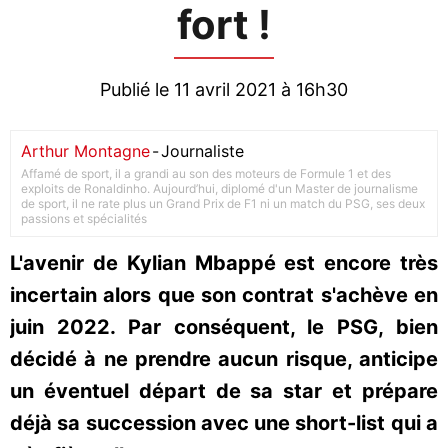
fort !
Publié le 11 avril 2021 à 16h30
Arthur Montagne
-
Journaliste
Affamé de sport, il a grandi au son des moteurs de Formule 1 et des
exploits de Ronaldinho. Aujourd’hui, diplomé d'un Master de journalisme
de sport, il ne rate plus un Grand Prix de F1 ni un match du PSG, ses deux
passions et spécialités
L'avenir de Kylian Mbappé est encore très
incertain alors que son contrat s'achève en
juin 2022. Par conséquent, le PSG, bien
décidé à ne prendre aucun risque, anticipe
un éventuel départ de sa star et prépare
déjà sa succession avec une short-list qui a