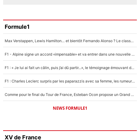
Formule1
Max Verstappen, Lewis Hamilton… et bientôt Fernando Alonso ? Le classement des pilotes les mieux payés en Formule 1 risque de changer !
F1 - Alpine signe un accord «impensable» et va entrer dans une nouvelle dimension : Grande nouvelle pour Pierre Gasly !
F1 : « Je lui ai fait un câlin, puis j’ai dû partir...», le témoignage émouvant de Max Verstappen sur sa fille
F1 : Charles Leclerc surpris par les paparazzis avec sa femme, les rumeurs étaient vraies !
Comme pour le final du Tour de France, Esteban Ocon propose un Grand Prix de Formule 1 à Paris : «Autour de l’Arc de Triomphe, ce serait génial» !
NEWS FORMULE1
XV de France