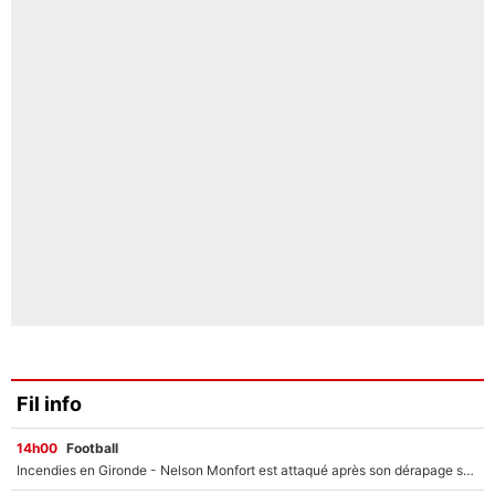
Fil info
14h00
Football
Incendies en Gironde - Nelson Monfort est attaqué après son dérapage sur CNews : «Et lui, il prend combien pour parler dans un studio climatisé?»