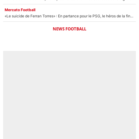
Mercato Football
«Le suicide de Ferran Torres» : En partance pour le PSG, le héros de la finale de la Coupe du monde s'attire les foudres de la presse espagnole !
NEWS FOOTBALL