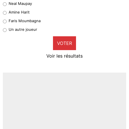
Neal Maupay
Quinten Timber
Amine Harit
1%
Faris Moumbagna
Pierre-Emile Hojbjerg
Un autre joueur
9%
VOTER
Neal Maupay
4%
Voir les résultats
Amine Harit
3%
Faris Moumbagna
4%
Un autre joueur
5%
1670 personnes ont participé aux votes.