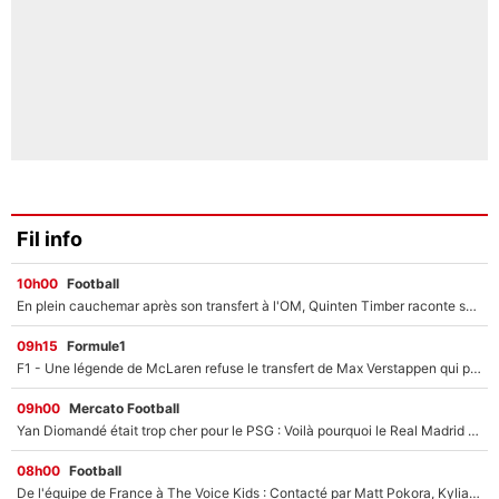
Fil info
10h00
Football
En plein cauchemar après son transfert à l'OM, Quinten Timber raconte ses doutes après sa signature à Marseille
09h15
Formule1
F1 - Une légende de McLaren refuse le transfert de Max Verstappen qui pourrait «faire des vagues» et plomber l'ambiance dans l'équipe
09h00
Mercato Football
Yan Diomandé était trop cher pour le PSG : Voilà pourquoi le Real Madrid a accepté de payer la somme record de 140M€ pour boucler son transfert !
08h00
Football
De l'équipe de France à The Voice Kids : Contacté par Matt Pokora, Kylian Mbappé a accepté de jouer un rôle inédit sur TF1 !