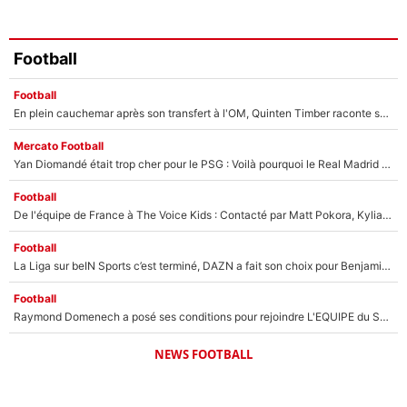
Football
Football
En plein cauchemar après son transfert à l'OM, Quinten Timber raconte ses doutes après sa signature à Marseille
Mercato Football
Yan Diomandé était trop cher pour le PSG : Voilà pourquoi le Real Madrid a accepté de payer la somme record de 140M€ pour boucler son transfert !
Football
De l'équipe de France à The Voice Kids : Contacté par Matt Pokora, Kylian Mbappé a accepté de jouer un rôle inédit sur TF1 !
Football
La Liga sur beIN Sports c’est terminé, DAZN a fait son choix pour Benjamin Da Silva et Omar Da Fonseca !
Football
Raymond Domenech a posé ses conditions pour rejoindre L'EQUIPE du Soir : Il refuse de faire l'émission avec un autre chroniqueur !
NEWS FOOTBALL