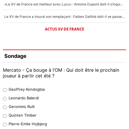
«Le XV de France est meilleur avec Lucu» : Antoine Dupont doit-il s’inquiéter pour sa place ?
Le XV de France a trouvé son remplaçant : Fabien Galthié doit-il se passer d'Antoine Dupont ?
ACTUS XV DE FRANCE
Sondage
Mercato - Ça bouge à l’OM : Qui doit être le prochain
joueur à partir cet été ?
Geoffrey Kondogbia
Geoffrey Kondogbia
38%
Leonardo Balerdi
Leonardo Balerdi
Geronimo Rulli
32%
Quinten Timber
Geronimo Rulli
Pierre-Emile Hojbjerg
5%