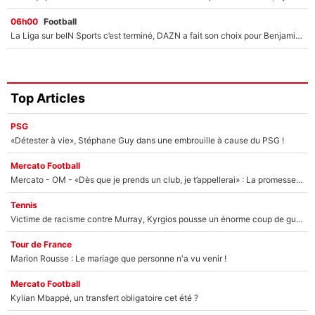
06h00
Football
La Liga sur beIN Sports c’est terminé, DAZN a fait son choix pour Benjamin Da Silva et Omar Da Fonseca !
Top Articles
PSG
«Détester à vie», Stéphane Guy dans une embrouille à cause du PSG !
Mercato Football
Mercato - OM - «Dès que je prends un club, je t’appellerai» : La promesse de Marcelino au moment de claquer la porte
Tennis
Victime de racisme contre Murray, Kyrgios pousse un énorme coup de gueule !
Tour de France
Marion Rousse : Le mariage que personne n'a vu venir !
Mercato Football
Kylian Mbappé, un transfert obligatoire cet été ?