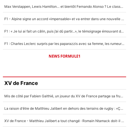
Max Verstappen, Lewis Hamilton… et bientôt Fernando Alonso ? Le classement des pilotes les mieux payés en Formule 1 risque de changer !
F1 - Alpine signe un accord «impensable» et va entrer dans une nouvelle dimension : Grande nouvelle pour Pierre Gasly !
F1 : « Je lui ai fait un câlin, puis j’ai dû partir...», le témoignage émouvant de Max Verstappen sur sa fille
F1 : Charles Leclerc surpris par les paparazzis avec sa femme, les rumeurs étaient vraies !
NEWS FORMULE1
XV de France
Mis de côté par Fabien Galthié, un joueur du XV de France partage sa frustration : «ils ne me l’ont pas dit tout de suite»
La raison d'être de Matthieu Jalibert en dehors des terrains de rugby : «Ça m'atteint autant que si tu touches à un membre de ma famille»
XV de France - Matthieu Jalibert a tout changé : Romain Ntamack doit-il s’inquiéter pour sa place à un an de la Coupe du monde ?