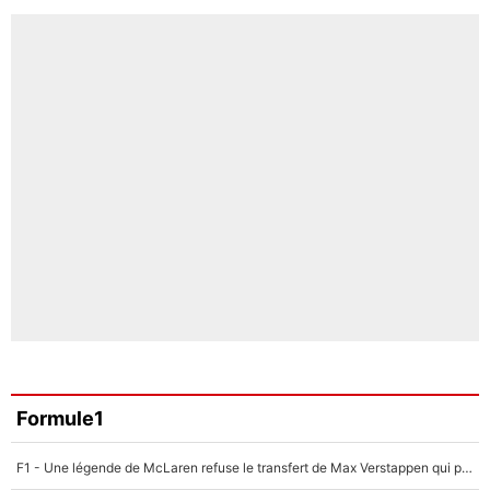
Formule1
F1 - Une légende de McLaren refuse le transfert de Max Verstappen qui pourrait «faire des vagues» et plomber l'ambiance dans l'équipe