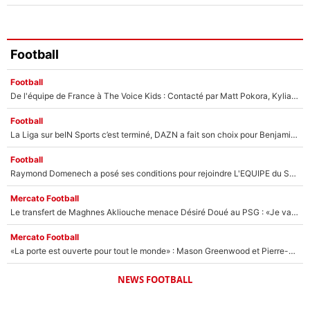
Football
Football
De l'équipe de France à The Voice Kids : Contacté par Matt Pokora, Kylian Mbappé a accepté de jouer un rôle inédit sur TF1 !
Football
La Liga sur beIN Sports c’est terminé, DAZN a fait son choix pour Benjamin Da Silva et Omar Da Fonseca !
Football
Raymond Domenech a posé ses conditions pour rejoindre L'EQUIPE du Soir : Il refuse de faire l'émission avec un autre chroniqueur !
Mercato Football
Le transfert de Maghnes Akliouche menace Désiré Doué au PSG : «Je valide à 200%»
Mercato Football
«La porte est ouverte pour tout le monde» : Mason Greenwood et Pierre-Emerick Aubameyang ont quitté l'OM, Amine Gouiri balance sur la suite du mercato et sur la réaction du vestiaire !
NEWS FOOTBALL