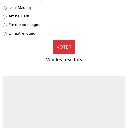
5%
Neal Maupay
Quinten Timber
Amine Harit
1%
Faris Moumbagna
Pierre-Emile Hojbjerg
Un autre joueur
9%
VOTER
Neal Maupay
4%
Voir les résultats
Amine Harit
3%
Faris Moumbagna
4%
Un autre joueur
5%
1666 personnes ont participé aux votes.