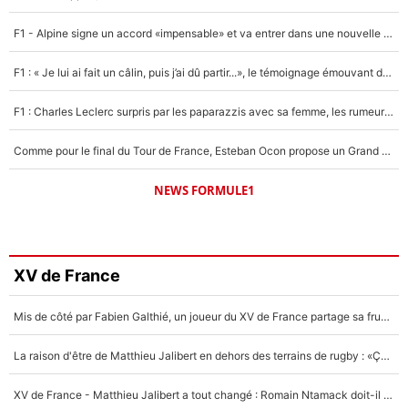
F1 - Alpine signe un accord «impensable» et va entrer dans une nouvelle dimension : Grande nouvelle pour Pierre Gasly !
F1 : « Je lui ai fait un câlin, puis j’ai dû partir...», le témoignage émouvant de Max Verstappen sur sa fille
F1 : Charles Leclerc surpris par les paparazzis avec sa femme, les rumeurs étaient vraies !
Comme pour le final du Tour de France, Esteban Ocon propose un Grand Prix de Formule 1 à Paris : «Autour de l’Arc de Triomphe, ce serait génial» !
NEWS FORMULE1
XV de France
Mis de côté par Fabien Galthié, un joueur du XV de France partage sa frustration : «ils ne me l’ont pas dit tout de suite»
La raison d'être de Matthieu Jalibert en dehors des terrains de rugby : «Ça m'atteint autant que si tu touches à un membre de ma famille»
XV de France - Matthieu Jalibert a tout changé : Romain Ntamack doit-il s’inquiéter pour sa place à un an de la Coupe du monde ?