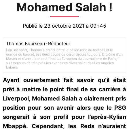
Mohamed Salah !
Publié le 23 octobre 2021 à 09h45
Thomas Bourseau
-
Rédacteur
Féru de sport, Thomas a grandi entre le ballon rond du football et le
orange du basket, ses deux coups de cœur depuis toujours. Diplômé d’un
Master et d’une Licence à l’Institut Européen du Journalisme de Paris, il
suit toujours de très près les aventures d’Arsenal et des Los Angeles
Lakers.
Ayant ouvertement fait savoir qu’il était
prêt à mettre le point final de sa carrière à
Liverpool, Mohamed Salah a clairement pris
position pour son avenir alors que le PSG
songerait à son profil pour l’après-Kylian
Mbappé. Cependant, les Reds n’auraient