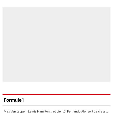
Formule1
Max Verstappen, Lewis Hamilton… et bientôt Fernando Alonso ? Le classement des pilotes les mieux payés en Formule 1 risque de changer !