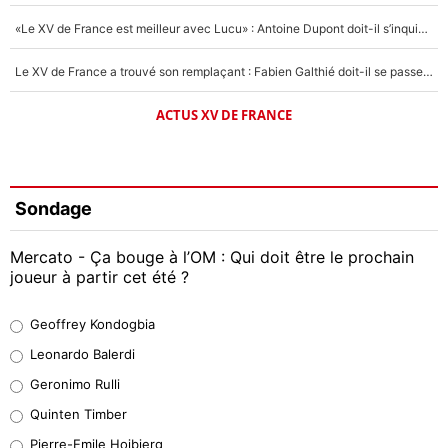
«Le XV de France est meilleur avec Lucu» : Antoine Dupont doit-il s’inquiéter pour sa place ?
Le XV de France a trouvé son remplaçant : Fabien Galthié doit-il se passer d'Antoine Dupont ?
ACTUS XV DE FRANCE
Sondage
Mercato - Ça bouge à l’OM : Qui doit être le prochain
joueur à partir cet été ?
Geoffrey Kondogbia
Geoffrey Kondogbia
38%
Leonardo Balerdi
Leonardo Balerdi
Geronimo Rulli
32%
Quinten Timber
Geronimo Rulli
Pierre-Emile Hojbjerg