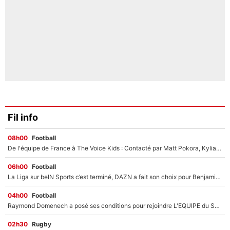
Fil info
08h00
Football
De l'équipe de France à The Voice Kids : Contacté par Matt Pokora, Kylian Mbappé a accepté de jouer un rôle inédit sur TF1 !
06h00
Football
La Liga sur beIN Sports c’est terminé, DAZN a fait son choix pour Benjamin Da Silva et Omar Da Fonseca !
04h00
Football
Raymond Domenech a posé ses conditions pour rejoindre L'EQUIPE du Soir : Il refuse de faire l'émission avec un autre chroniqueur !
02h30
Rugby