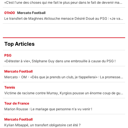
«C’est l'une des choses qui me fait le plus peur dans le fait de devenir maman» : En couple avec Antoine Dupont, Iris Mittenaere s'inquiète déjà pour ses futurs enfants !
01h00
Mercato Football
Le transfert de Maghnes Akliouche menace Désiré Doué au PSG : «Je valide à 200%»
Top Articles
PSG
«Détester à vie», Stéphane Guy dans une embrouille à cause du PSG !
Mercato Football
Mercato - OM - «Dès que je prends un club, je t’appellerai» : La promesse de Marcelino au moment de claquer la porte
Tennis
Victime de racisme contre Murray, Kyrgios pousse un énorme coup de gueule !
Tour de France
Marion Rousse : Le mariage que personne n'a vu venir !
Mercato Football
Kylian Mbappé, un transfert obligatoire cet été ?