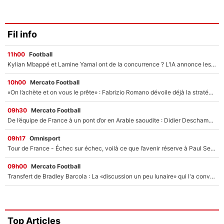
Fil info
11h00
Football
Kylian Mbappé et Lamine Yamal ont de la concurrence ? L’IA annonce les 5 joueurs qui vont dominer le football dans les années à venir !
10h00
Mercato Football
«On l’achète et on vous le prête» : Fabrizio Romano dévoile déjà la stratégie du PSG avec le transfert de Zion Suzuki !
09h30
Mercato Football
De l’équipe de France à un pont d’or en Arabie saoudite : Didier Deschamps a donné sa réponse !
09h17
Omnisport
Tour de France - Échec sur échec, voilà ce que l’avenir réserve à Paul Seixas : «Tant qu’il y aura un Pogacar comme celui-là...»
09h00
Mercato Football
Transfert de Bradley Barcola : La «discussion un peu lunaire» qui l'a convaincu de quitter le PSG, son entourage est pointé du doigt
Top Articles