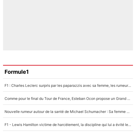
Formule1
F1 : Charles Leclerc surpris par les paparazzis avec sa femme, les rumeurs étaient vraies !
Comme pour le final du Tour de France, Esteban Ocon propose un Grand Prix de Formule 1 à Paris : «Autour de l’Arc de Triomphe, ce serait génial» !
Nouvelle rumeur autour de la santé de Michael Schumacher : Sa femme Corinna sort du silence
F1 - Lewis Hamilton victime de harcèlement, la discipline qui lui a évité le pire : «J'aurais probablement mal tourné»