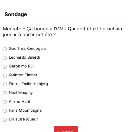
Sondage
Mercato - Ça bouge à l’OM : Qui doit être le prochain
joueur à partir cet été ?
Geoffrey Kondogbia
Geoffrey Kondogbia
38%
Leonardo Balerdi
Leonardo Balerdi
Geronimo Rulli
32%
Quinten Timber
Geronimo Rulli
Pierre-Emile Hojbjerg
4%
Neal Maupay
Quinten Timber
Amine Harit
1%
Faris Moumbagna
Pierre-Emile Hojbjerg
Un autre joueur
9%