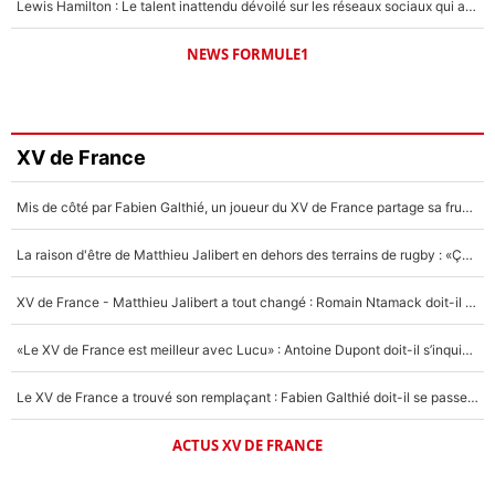
Lewis Hamilton : Le talent inattendu dévoilé sur les réseaux sociaux qui a impressionné Kim Kardashian pendant leurs vacances en amoureux !
NEWS FORMULE1
XV de France
Mis de côté par Fabien Galthié, un joueur du XV de France partage sa frustration : «ils ne me l’ont pas dit tout de suite»
La raison d'être de Matthieu Jalibert en dehors des terrains de rugby : «Ça m'atteint autant que si tu touches à un membre de ma famille»
XV de France - Matthieu Jalibert a tout changé : Romain Ntamack doit-il s’inquiéter pour sa place à un an de la Coupe du monde ?
«Le XV de France est meilleur avec Lucu» : Antoine Dupont doit-il s’inquiéter pour sa place ?
Le XV de France a trouvé son remplaçant : Fabien Galthié doit-il se passer d'Antoine Dupont ?
ACTUS XV DE FRANCE