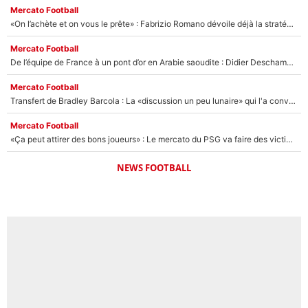
Mercato Football
«On l’achète et on vous le prête» : Fabrizio Romano dévoile déjà la stratégie du PSG avec le transfert de Zion Suzuki !
Mercato Football
De l’équipe de France à un pont d’or en Arabie saoudite : Didier Deschamps a donné sa réponse !
Mercato Football
Transfert de Bradley Barcola : La «discussion un peu lunaire» qui l'a convaincu de quitter le PSG, son entourage est pointé du doigt
Mercato Football
«Ça peut attirer des bons joueurs» : Le mercato du PSG va faire des victimes dans l'effectif de Luis Enrique ?
NEWS FOOTBALL