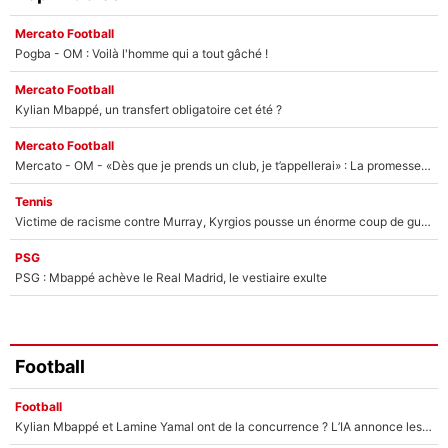
Mercato Football
Pogba - OM : Voilà l'homme qui a tout gâché !
Mercato Football
Kylian Mbappé, un transfert obligatoire cet été ?
Mercato Football
Mercato - OM - «Dès que je prends un club, je t’appellerai» : La promesse de Marcelino au moment de claquer la porte
Tennis
Victime de racisme contre Murray, Kyrgios pousse un énorme coup de gueule !
PSG
PSG : Mbappé achève le Real Madrid, le vestiaire exulte
Football
Football
Kylian Mbappé et Lamine Yamal ont de la concurrence ? L’IA annonce les 5 joueurs qui vont dominer le football dans les années à venir !