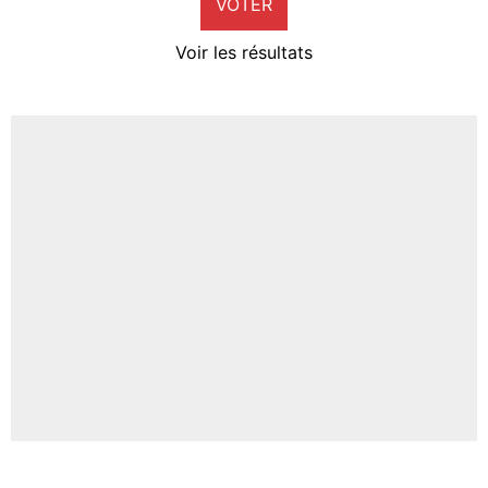
VOTER
Neal Maupay
4%
Voir les résultats
Amine Harit
3%
Faris Moumbagna
5%
Un autre joueur
5%
1482 personnes ont participé aux votes.