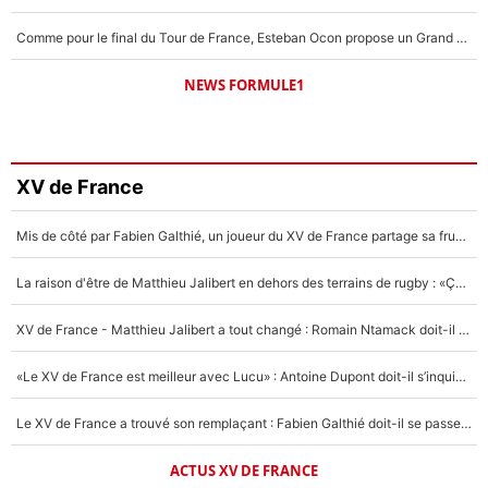
Comme pour le final du Tour de France, Esteban Ocon propose un Grand Prix de Formule 1 à Paris : «Autour de l’Arc de Triomphe, ce serait génial» !
NEWS FORMULE1
XV de France
Mis de côté par Fabien Galthié, un joueur du XV de France partage sa frustration : «ils ne me l’ont pas dit tout de suite»
La raison d'être de Matthieu Jalibert en dehors des terrains de rugby : «Ça m'atteint autant que si tu touches à un membre de ma famille»
XV de France - Matthieu Jalibert a tout changé : Romain Ntamack doit-il s’inquiéter pour sa place à un an de la Coupe du monde ?
«Le XV de France est meilleur avec Lucu» : Antoine Dupont doit-il s’inquiéter pour sa place ?
Le XV de France a trouvé son remplaçant : Fabien Galthié doit-il se passer d'Antoine Dupont ?
ACTUS XV DE FRANCE