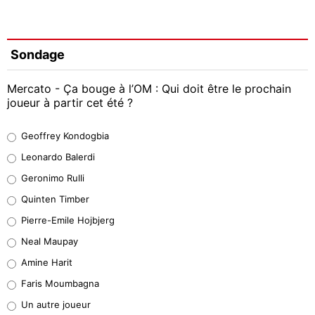
Sondage
Mercato - Ça bouge à l’OM : Qui doit être le prochain
joueur à partir cet été ?
Geoffrey Kondogbia
Geoffrey Kondogbia
38%
Leonardo Balerdi
Leonardo Balerdi
Geronimo Rulli
32%
Quinten Timber
Geronimo Rulli
Pierre-Emile Hojbjerg
5%
Neal Maupay
Quinten Timber
Amine Harit
1%
Faris Moumbagna
Pierre-Emile Hojbjerg
Un autre joueur
9%