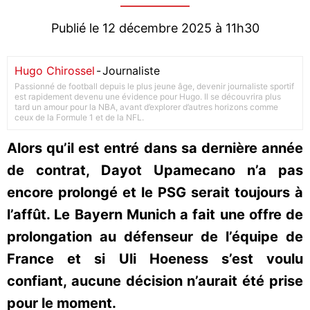
Publié le 12 décembre 2025 à 11h30
Hugo Chirossel
-
Journaliste
Passionné de football depuis le plus jeune âge, devenir journaliste sportif
est rapidement devenu une évidence pour Hugo. Il se découvrira plus
tard un amour pour la NBA, avant d’explorer d’autres horizons comme
ceux de la Formule 1 et de la NFL.
Alors qu’il est entré dans sa dernière année
de contrat, Dayot Upamecano n’a pas
encore prolongé et le PSG serait toujours à
l’affût. Le Bayern Munich a fait une offre de
prolongation au défenseur de l’équipe de
France et si Uli Hoeness s’est voulu
confiant, aucune décision n’aurait été prise
pour le moment.