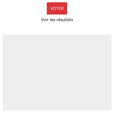
VOTER
Neal Maupay
4%
Voir les résultats
Amine Harit
3%
Faris Moumbagna
4%
Un autre joueur
5%
1650 personnes ont participé aux votes.