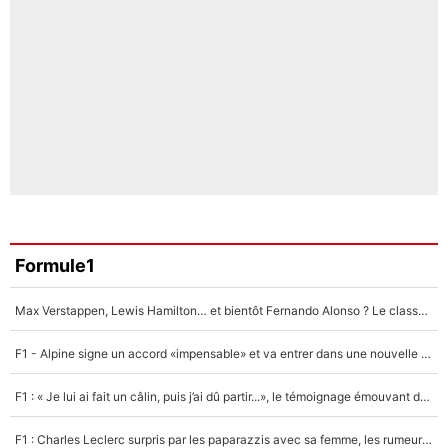
Formule1
Max Verstappen, Lewis Hamilton… et bientôt Fernando Alonso ? Le classement des pilotes les mieux payés en Formule 1 risque de changer !
F1 - Alpine signe un accord «impensable» et va entrer dans une nouvelle dimension : Grande nouvelle pour Pierre Gasly !
F1 : « Je lui ai fait un câlin, puis j’ai dû partir...», le témoignage émouvant de Max Verstappen sur sa fille
F1 : Charles Leclerc surpris par les paparazzis avec sa femme, les rumeurs étaient vraies !