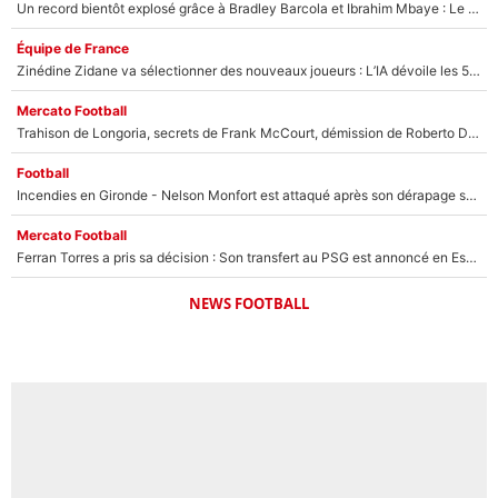
Un record bientôt explosé grâce à Bradley Barcola et Ibrahim Mbaye : Le PSG sur le point de réaliser un mercato historique ?
Équipe de France
Zinédine Zidane va sélectionner des nouveaux joueurs : L’IA dévoile les 5 cracks qui pourraient rapidement le rejoindre en équipe de France !
Mercato Football
Trahison de Longoria, secrets de Frank McCourt, démission de Roberto De Zerbi : Medhi Benatia se lâche sur son départ de l'OM et fait d'importantes révélations
Football
Incendies en Gironde - Nelson Monfort est attaqué après son dérapage sur CNews : «Et lui, il prend combien pour parler dans un studio climatisé?»
Mercato Football
Ferran Torres a pris sa décision : Son transfert au PSG est annoncé en Espagne !
NEWS FOOTBALL