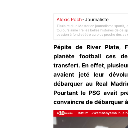
Alexis Poch
-
Journaliste
Titulaire d'un Master en journalisme sportif, 
toujours aimé lire les belles histoires de ce sp
passion à fond et être au plus proche des as d
Pépite de River Plate, 
planète football ces d
transfert. En effet, plusi
avaient jeté leur dévolu
débarquer au Real Madrid
Pourtant le PSG avait pr
convaincre de débarquer à 