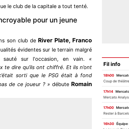
ue le club de la capitale a tout tenté.
incroyable pour un jeune
River Plate, Franco
ans son club de
alités évidentes sur le terrain malgré
 sauté sur l'occasion, en vain.
«
Fil info
e dire qu’ils ont chiffré. Et ils n’ont
 c’était sorti que le PSG était à fond
18h00
Mercato
Romain
pas de ce joueur ? »
débute
17h14
Mercato
17h00
Mercato
16h30
Équipe