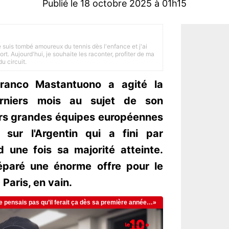
Publié le 18 octobre 2025 à 01h15
je suis tombé amoureux du tennis dès l'enfance et j'ai
ort. Aujourd'hui, je souhaite les raconter, profiter de ma
u circuit.
Franco Mastantuono a agité la
erniers mois au sujet de son
eurs grandes équipes européennes
 sur l'Argentin qui a fini par
 une fois sa majorité atteinte.
éparé une énorme offre pour le
Paris, en vain.