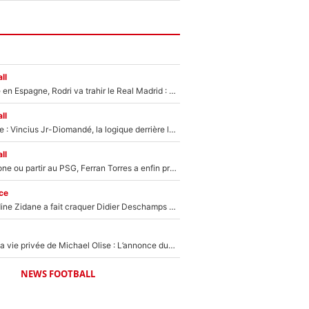
ll
Coup de théâtre en Espagne, Rodri va trahir le Real Madrid : Le Ballon d'Or a choisi de signer au FC Barcelone !
ll
Mercato Analyse : Vincius Jr-Diomandé, la logique derrière la concordance des temps
ll
Rester à Barcelone ou partir au PSG, Ferran Torres a enfin pris sa décision : La course contre la montre est lancée !
ce
Le jour où Zinedine Zidane a fait craquer Didier Deschamps en équipe de France : «Je m’en suis voulu», l’ancien sélectionneur a regretté son geste !
Scandale dans la vie privée de Michael Olise : L’annonce du Bayern Munich sur son enfant caché
NEWS FOOTBALL