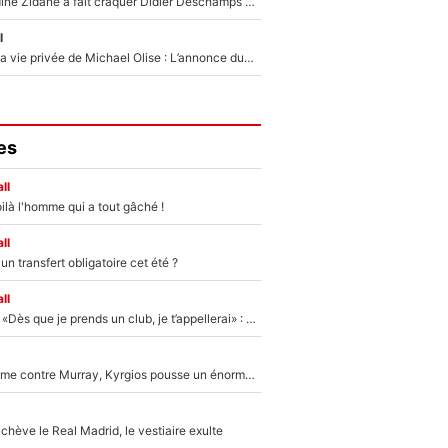
Le jour où Zinedine Zidane a fait craquer Didier Deschamps en équipe de France : «Je m’en suis voulu», l’ancien sélectionneur a regretté son geste !
l
Scandale dans la vie privée de Michael Olise : L’annonce du Bayern Munich sur son enfant caché
es
ll
ilà l'homme qui a tout gâché !
ll
n transfert obligatoire cet été ?
ll
Mercato - OM - «Dès que je prends un club, je t’appellerai» : La promesse de Marcelino au moment de claquer la porte
Victime de racisme contre Murray, Kyrgios pousse un énorme coup de gueule !
hève le Real Madrid, le vestiaire exulte