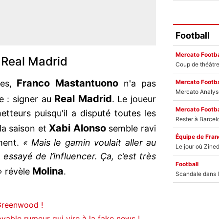
Football
Mercato Footba
 Real Madrid
Franco Mastantuono
Mercato Footba
nes,
n'a pas
Real Madrid
e : signer au
. Le joueur
Mercato Footba
tteurs puisqu'il a disputé toutes les
Xabi Alonso
la saison et
semble ravi
Équipe de Fran
ment.
« Mais le gamin voulait aller au
essayé de l’influencer. Ça, c’est très
Football
Molina
»
révèle
.
 Greenwood !
oyable rumeur qui vire à la fake news !