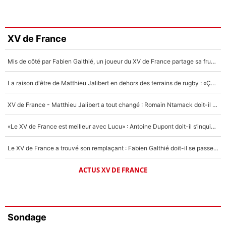
XV de France
Mis de côté par Fabien Galthié, un joueur du XV de France partage sa frustration : «ils ne me l’ont pas dit tout de suite»
La raison d'être de Matthieu Jalibert en dehors des terrains de rugby : «Ça m'atteint autant que si tu touches à un membre de ma famille»
XV de France - Matthieu Jalibert a tout changé : Romain Ntamack doit-il s’inquiéter pour sa place à un an de la Coupe du monde ?
«Le XV de France est meilleur avec Lucu» : Antoine Dupont doit-il s’inquiéter pour sa place ?
Le XV de France a trouvé son remplaçant : Fabien Galthié doit-il se passer d'Antoine Dupont ?
ACTUS XV DE FRANCE
Sondage