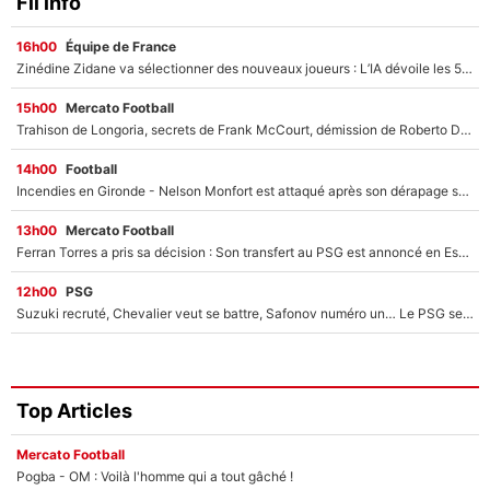
Fil info
16h00
Équipe de France
Zinédine Zidane va sélectionner des nouveaux joueurs : L’IA dévoile les 5 cracks qui pourraient rapidement le rejoindre en équipe de France !
15h00
Mercato Football
Trahison de Longoria, secrets de Frank McCourt, démission de Roberto De Zerbi : Medhi Benatia se lâche sur son départ de l'OM et fait d'importantes révélations
14h00
Football
Incendies en Gironde - Nelson Monfort est attaqué après son dérapage sur CNews : «Et lui, il prend combien pour parler dans un studio climatisé?»
13h00
Mercato Football
Ferran Torres a pris sa décision : Son transfert au PSG est annoncé en Espagne !
12h00
PSG
Suzuki recruté, Chevalier veut se battre, Safonov numéro un… Le PSG se lance encore dans un gros chantier pour le poste de gardien de but
Top Articles
Mercato Football
Pogba - OM : Voilà l'homme qui a tout gâché !