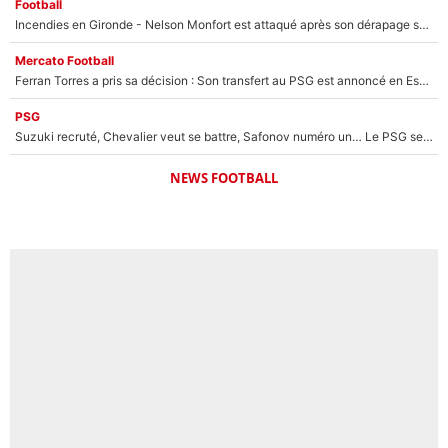
Football
Incendies en Gironde - Nelson Monfort est attaqué après son dérapage sur CNews : «Et lui, il prend combien pour parler dans un studio climatisé?»
Mercato Football
Ferran Torres a pris sa décision : Son transfert au PSG est annoncé en Espagne !
PSG
Suzuki recruté, Chevalier veut se battre, Safonov numéro un… Le PSG se lance encore dans un gros chantier pour le poste de gardien de but
NEWS FOOTBALL