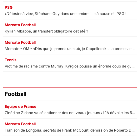
PSG
«Détester à vie», Stéphane Guy dans une embrouille à cause du PSG !
Mercato Football
Kylian Mbappé, un transfert obligatoire cet été ?
Mercato Football
Mercato - OM - «Dès que je prends un club, je t’appellerai» : La promesse de Marcelino au moment de claquer la porte
Tennis
Victime de racisme contre Murray, Kyrgios pousse un énorme coup de gueule !
Football
Équipe de France
Zinédine Zidane va sélectionner des nouveaux joueurs : L’IA dévoile les 5 cracks qui pourraient rapidement le rejoindre en équipe de France !
Mercato Football
Trahison de Longoria, secrets de Frank McCourt, démission de Roberto De Zerbi : Medhi Benatia se lâche sur son départ de l'OM et fait d'importantes révélations