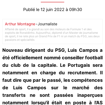
Publié le 12 juin 2022 à 09h30
Arthur Montagne
-
Journaliste
Affamé de sport, il a grandi au son des moteurs de Formule 1 et des
exploits de Ronaldinho. Aujourd’hui, diplomé d'un Master de journalisme
de sport, il ne rate plus un Grand Prix de F1 ni un match du PSG, ses deux
passions et spécialités
Nouveau dirigeant du PSG, Luis Campos a
été officiellement nommé conseiller football
du club de la capitale. Le Portugais sera
notamment en charge du recrutement. Il
faut dire que par le passé, les compétences
de Luis Campos sur le marché des
transferts ne sont passées inaperçues
notamment lorsqu'il était en poste à l'AS