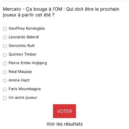
Mercato - Ça bouge à l’OM : Qui doit être le prochain
joueur à partir cet été ?
Geoffrey Kondogbia
Geoffrey Kondogbia
38%
Leonardo Balerdi
Leonardo Balerdi
Geronimo Rulli
32%
Quinten Timber
Geronimo Rulli
Pierre-Emile Hojbjerg
5%
Neal Maupay
Quinten Timber
Amine Harit
1%
Faris Moumbagna
Pierre-Emile Hojbjerg
Un autre joueur
9%
VOTER
Neal Maupay
4%
Voir les résultats
Amine Harit