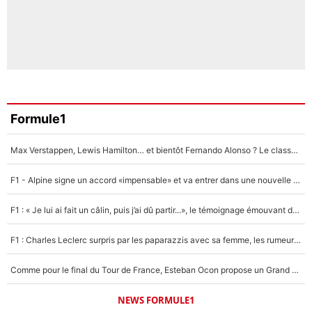
Formule1
Max Verstappen, Lewis Hamilton… et bientôt Fernando Alonso ? Le classement des pilotes les mieux payés en Formule 1 risque de changer !
F1 - Alpine signe un accord «impensable» et va entrer dans une nouvelle dimension : Grande nouvelle pour Pierre Gasly !
F1 : « Je lui ai fait un câlin, puis j’ai dû partir...», le témoignage émouvant de Max Verstappen sur sa fille
F1 : Charles Leclerc surpris par les paparazzis avec sa femme, les rumeurs étaient vraies !
Comme pour le final du Tour de France, Esteban Ocon propose un Grand Prix de Formule 1 à Paris : «Autour de l’Arc de Triomphe, ce serait génial» !
NEWS FORMULE1