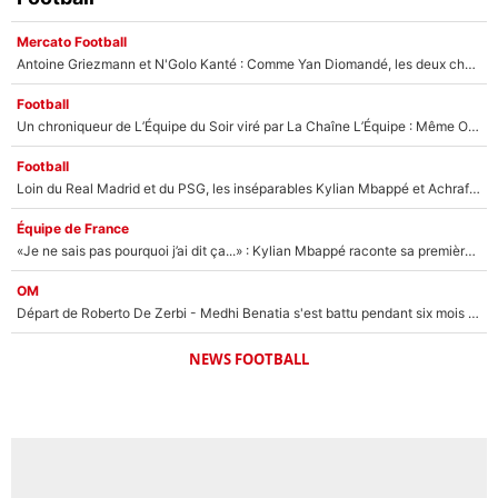
Mercato Football
Antoine Griezmann et N'Golo Kanté : Comme Yan Diomandé, les deux champions du monde ont refusé de signer au PSG !
Football
Un chroniqueur de L’Équipe du Soir viré par La Chaîne L’Équipe : Même Olivier Ménard n’avait pas pu empêcher son départ, «je l’ai appris sur Twitter, je l’ai vécu assez mal»
Football
Loin du Real Madrid et du PSG, les inséparables Kylian Mbappé et Achraf Hakimi changent d'équipe le temps d'une journée !
Équipe de France
«Je ne sais pas pourquoi j’ai dit ça...» : Kylian Mbappé raconte sa première rencontre avec Zinédine Zidane (et c’est très drôle)
OM
Départ de Roberto De Zerbi - Medhi Benatia s'est battu pendant six mois pour le retenir à l'OM, le PSG a été le naufrage de trop : «Je pars avec toi»
NEWS FOOTBALL