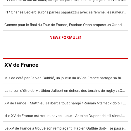
F1 : Charles Leclerc surpris par les paparazzis avec sa femme, les rumeurs étaient vraies !
Comme pour le final du Tour de France, Esteban Ocon propose un Grand Prix de Formule 1 à Paris : «Autour de l’Arc de Triomphe, ce serait génial» !
NEWS FORMULE1
XV de France
Mis de côté par Fabien Galthié, un joueur du XV de France partage sa frustration : «ils ne me l’ont pas dit tout de suite»
La raison d'être de Matthieu Jalibert en dehors des terrains de rugby : «Ça m'atteint autant que si tu touches à un membre de ma famille»
XV de France - Matthieu Jalibert a tout changé : Romain Ntamack doit-il s’inquiéter pour sa place à un an de la Coupe du monde ?
«Le XV de France est meilleur avec Lucu» : Antoine Dupont doit-il s’inquiéter pour sa place ?
Le XV de France a trouvé son remplaçant : Fabien Galthié doit-il se passer d'Antoine Dupont ?