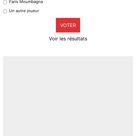
Faris Moumbagna
Pierre-Emile Hojbjerg
Un autre joueur
9%
VOTER
Neal Maupay
4%
Voir les résultats
Amine Harit
3%
Faris Moumbagna
4%
Un autre joueur
5%
1625 personnes ont participé aux votes.