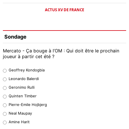
ACTUS XV DE FRANCE
Sondage
Mercato - Ça bouge à l’OM : Qui doit être le prochain
joueur à partir cet été ?
Geoffrey Kondogbia
Geoffrey Kondogbia
38%
Leonardo Balerdi
Leonardo Balerdi
Geronimo Rulli
32%
Quinten Timber
Geronimo Rulli
Pierre-Emile Hojbjerg
5%
Neal Maupay
Quinten Timber
Amine Harit
1%