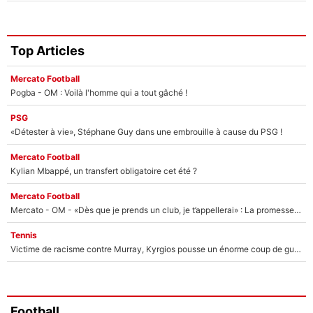
Top Articles
Mercato Football
Pogba - OM : Voilà l'homme qui a tout gâché !
PSG
«Détester à vie», Stéphane Guy dans une embrouille à cause du PSG !
Mercato Football
Kylian Mbappé, un transfert obligatoire cet été ?
Mercato Football
Mercato - OM - «Dès que je prends un club, je t’appellerai» : La promesse de Marcelino au moment de claquer la porte
Tennis
Victime de racisme contre Murray, Kyrgios pousse un énorme coup de gueule !
Football