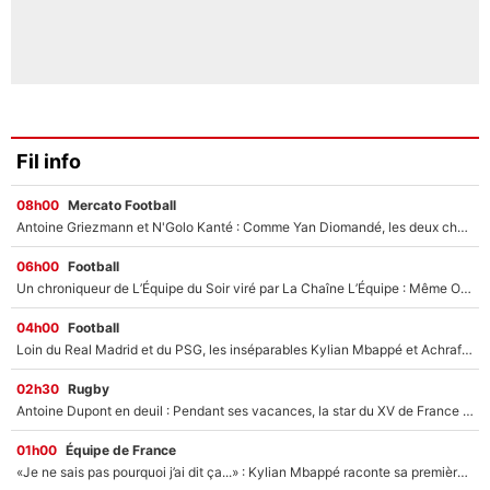
Fil info
08h00
Mercato Football
Antoine Griezmann et N'Golo Kanté : Comme Yan Diomandé, les deux champions du monde ont refusé de signer au PSG !
06h00
Football
Un chroniqueur de L’Équipe du Soir viré par La Chaîne L’Équipe : Même Olivier Ménard n’avait pas pu empêcher son départ, «je l’ai appris sur Twitter, je l’ai vécu assez mal»
04h00
Football
Loin du Real Madrid et du PSG, les inséparables Kylian Mbappé et Achraf Hakimi changent d'équipe le temps d'une journée !
02h30
Rugby
Antoine Dupont en deuil : Pendant ses vacances, la star du XV de France a perdu sa grand-mère
01h00
Équipe de France
«Je ne sais pas pourquoi j’ai dit ça...» : Kylian Mbappé raconte sa première rencontre avec Zinédine Zidane (et c’est très drôle)