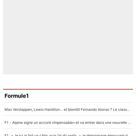
Formule1
Max Verstappen, Lewis Hamilton… et bientôt Fernando Alonso ? Le classement des pilotes les mieux payés en Formule 1 risque de changer !
F1 - Alpine signe un accord «impensable» et va entrer dans une nouvelle dimension : Grande nouvelle pour Pierre Gasly !
F1 : « Je lui ai fait un câlin, puis j’ai dû partir...», le témoignage émouvant de Max Verstappen sur sa fille