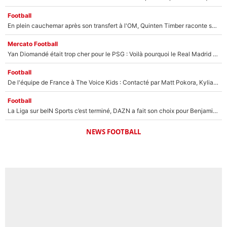
Football
En plein cauchemar après son transfert à l'OM, Quinten Timber raconte ses doutes après sa signature à Marseille
Mercato Football
Yan Diomandé était trop cher pour le PSG : Voilà pourquoi le Real Madrid a accepté de payer la somme record de 140M€ pour boucler son transfert !
Football
De l'équipe de France à The Voice Kids : Contacté par Matt Pokora, Kylian Mbappé a accepté de jouer un rôle inédit sur TF1 !
Football
La Liga sur beIN Sports c’est terminé, DAZN a fait son choix pour Benjamin Da Silva et Omar Da Fonseca !
NEWS FOOTBALL