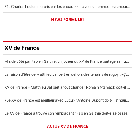
F1 : Charles Leclerc surpris par les paparazzis avec sa femme, les rumeurs étaient vraies !
NEWS FORMULE1
XV de France
Mis de côté par Fabien Galthié, un joueur du XV de France partage sa frustration : «ils ne me l’ont pas dit tout de suite»
La raison d'être de Matthieu Jalibert en dehors des terrains de rugby : «Ça m'atteint autant que si tu touches à un membre de ma famille»
XV de France - Matthieu Jalibert a tout changé : Romain Ntamack doit-il s’inquiéter pour sa place à un an de la Coupe du monde ?
«Le XV de France est meilleur avec Lucu» : Antoine Dupont doit-il s’inquiéter pour sa place ?
Le XV de France a trouvé son remplaçant : Fabien Galthié doit-il se passer d'Antoine Dupont ?
ACTUS XV DE FRANCE