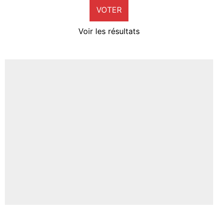
VOTER
Neal Maupay
4%
Voir les résultats
Amine Harit
3%
Faris Moumbagna
4%
Un autre joueur
5%
1673 personnes ont participé aux votes.