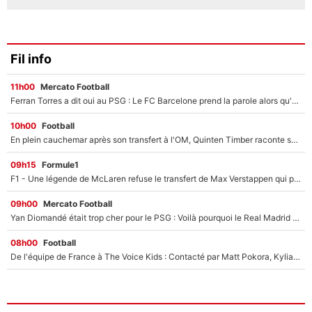
Fil info
11h00
Mercato Football
Ferran Torres a dit oui au PSG : Le FC Barcelone prend la parole alors qu'un transfert de l'attaquant espagnol prend forme
10h00
Football
En plein cauchemar après son transfert à l'OM, Quinten Timber raconte ses doutes après sa signature à Marseille
09h15
Formule1
F1 - Une légende de McLaren refuse le transfert de Max Verstappen qui pourrait «faire des vagues» et plomber l'ambiance dans l'équipe
09h00
Mercato Football
Yan Diomandé était trop cher pour le PSG : Voilà pourquoi le Real Madrid a accepté de payer la somme record de 140M€ pour boucler son transfert !
08h00
Football
De l'équipe de France à The Voice Kids : Contacté par Matt Pokora, Kylian Mbappé a accepté de jouer un rôle inédit sur TF1 !