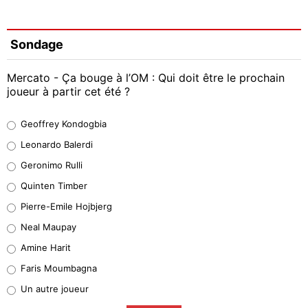
Sondage
Mercato - Ça bouge à l’OM : Qui doit être le prochain
joueur à partir cet été ?
Geoffrey Kondogbia
Geoffrey Kondogbia
38%
Leonardo Balerdi
Leonardo Balerdi
Geronimo Rulli
32%
Quinten Timber
Geronimo Rulli
Pierre-Emile Hojbjerg
5%
Neal Maupay
Quinten Timber
Amine Harit
1%
Faris Moumbagna
Pierre-Emile Hojbjerg
Un autre joueur
9%