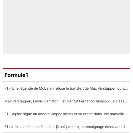
Formule1
F1 - Une légende de McLaren refuse le transfert de Max Verstappen qui pourrait «faire des vagues» et plomber l'ambiance dans l'équipe
Max Verstappen, Lewis Hamilton… et bientôt Fernando Alonso ? Le classement des pilotes les mieux payés en Formule 1 risque de changer !
F1 - Alpine signe un accord «impensable» et va entrer dans une nouvelle dimension : Grande nouvelle pour Pierre Gasly !
F1 : « Je lui ai fait un câlin, puis j’ai dû partir...», le témoignage émouvant de Max Verstappen sur sa fille