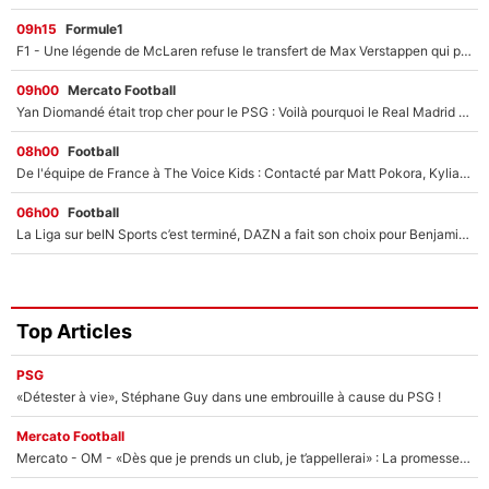
09h15
Formule1
F1 - Une légende de McLaren refuse le transfert de Max Verstappen qui pourrait «faire des vagues» et plomber l'ambiance dans l'équipe
09h00
Mercato Football
Yan Diomandé était trop cher pour le PSG : Voilà pourquoi le Real Madrid a accepté de payer la somme record de 140M€ pour boucler son transfert !
08h00
Football
De l'équipe de France à The Voice Kids : Contacté par Matt Pokora, Kylian Mbappé a accepté de jouer un rôle inédit sur TF1 !
06h00
Football
La Liga sur beIN Sports c’est terminé, DAZN a fait son choix pour Benjamin Da Silva et Omar Da Fonseca !
Top Articles
PSG
«Détester à vie», Stéphane Guy dans une embrouille à cause du PSG !
Mercato Football
Mercato - OM - «Dès que je prends un club, je t’appellerai» : La promesse de Marcelino au moment de claquer la porte