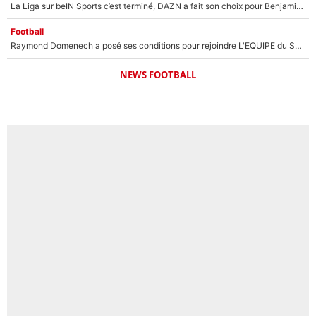
La Liga sur beIN Sports c’est terminé, DAZN a fait son choix pour Benjamin Da Silva et Omar Da Fonseca !
Football
Raymond Domenech a posé ses conditions pour rejoindre L'EQUIPE du Soir : Il refuse de faire l'émission avec un autre chroniqueur !
NEWS FOOTBALL