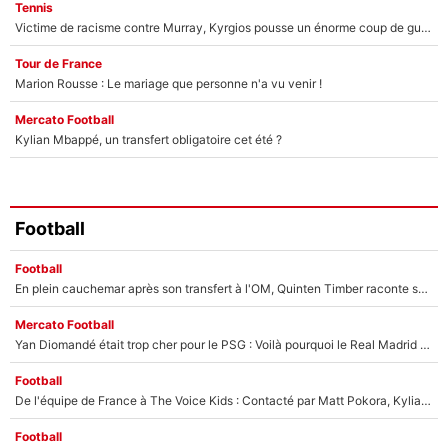
Tennis
Victime de racisme contre Murray, Kyrgios pousse un énorme coup de gueule !
Tour de France
Marion Rousse : Le mariage que personne n'a vu venir !
Mercato Football
Kylian Mbappé, un transfert obligatoire cet été ?
Football
Football
En plein cauchemar après son transfert à l'OM, Quinten Timber raconte ses doutes après sa signature à Marseille
Mercato Football
Yan Diomandé était trop cher pour le PSG : Voilà pourquoi le Real Madrid a accepté de payer la somme record de 140M€ pour boucler son transfert !
Football
De l'équipe de France à The Voice Kids : Contacté par Matt Pokora, Kylian Mbappé a accepté de jouer un rôle inédit sur TF1 !
Football