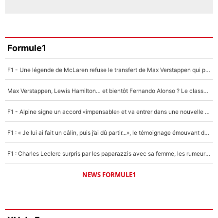
Formule1
F1 - Une légende de McLaren refuse le transfert de Max Verstappen qui pourrait «faire des vagues» et plomber l'ambiance dans l'équipe
Max Verstappen, Lewis Hamilton… et bientôt Fernando Alonso ? Le classement des pilotes les mieux payés en Formule 1 risque de changer !
F1 - Alpine signe un accord «impensable» et va entrer dans une nouvelle dimension : Grande nouvelle pour Pierre Gasly !
F1 : « Je lui ai fait un câlin, puis j’ai dû partir...», le témoignage émouvant de Max Verstappen sur sa fille
F1 : Charles Leclerc surpris par les paparazzis avec sa femme, les rumeurs étaient vraies !
NEWS FORMULE1