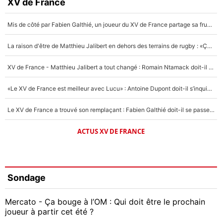
XV de France
Mis de côté par Fabien Galthié, un joueur du XV de France partage sa frustration : «ils ne me l’ont pas dit tout de suite»
La raison d'être de Matthieu Jalibert en dehors des terrains de rugby : «Ça m'atteint autant que si tu touches à un membre de ma famille»
XV de France - Matthieu Jalibert a tout changé : Romain Ntamack doit-il s’inquiéter pour sa place à un an de la Coupe du monde ?
«Le XV de France est meilleur avec Lucu» : Antoine Dupont doit-il s’inquiéter pour sa place ?
Le XV de France a trouvé son remplaçant : Fabien Galthié doit-il se passer d'Antoine Dupont ?
ACTUS XV DE FRANCE
Sondage
Mercato - Ça bouge à l’OM : Qui doit être le prochain
joueur à partir cet été ?