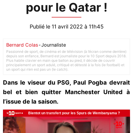
pour le Qatar !
Publié le 11 avril 2022 à 11h45
Bernard Colas
-
Journaliste
Passionné de sport, de cinéma et de télévision (à l’écran comme derrière)
depuis son enfance, Bernard est journaliste pour le 10 Sport depuis 2018.
Plus habile clavier en main que ballon au pied, il décide de couvrir
principalement un sport adulé, critiqué et détesté à la fois (le football) et
un sport qui n’en est pas un (le catch).
Dans le viseur du PSG, Paul Pogba devrait
bel et bien quitter Manchester United à
l’issue de la saison.