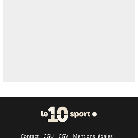
4%
Un autre joueur
5%
1670 personnes ont participé aux votes.
Contact
CGU
CGV
Mentions légales