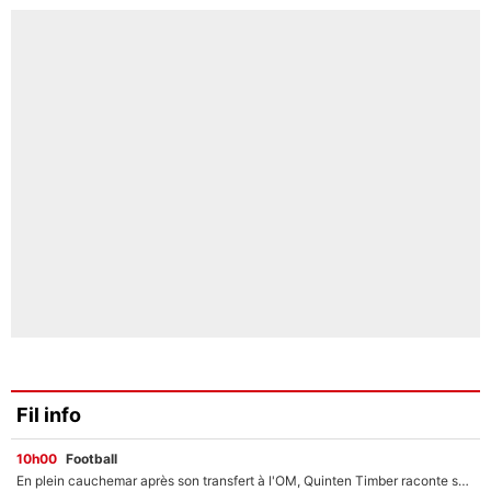
Fil info
10h00
Football
En plein cauchemar après son transfert à l'OM, Quinten Timber raconte ses doutes après sa signature à Marseille