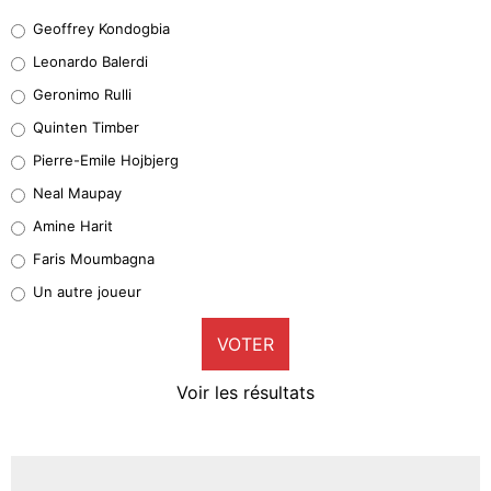
Geoffrey Kondogbia
Geoffrey Kondogbia
38%
Leonardo Balerdi
Leonardo Balerdi
Geronimo Rulli
32%
Quinten Timber
Geronimo Rulli
Pierre-Emile Hojbjerg
5%
Neal Maupay
Quinten Timber
Amine Harit
1%
Faris Moumbagna
Pierre-Emile Hojbjerg
Un autre joueur
9%
VOTER
Neal Maupay
4%
Voir les résultats
Amine Harit
3%
Faris Moumbagna