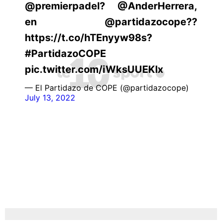
@premierpadel? @AnderHerrera,
en @partidazocope??
https://t.co/hTEnyyw98s?
#PartidazoCOPE
pic.twitter.com/iWksUUEKlx
— El Partidazo de COPE (@partidazocope)
July 13, 2022