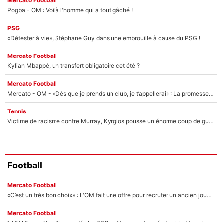
Mercato Football
Pogba - OM : Voilà l'homme qui a tout gâché !
PSG
«Détester à vie», Stéphane Guy dans une embrouille à cause du PSG !
Mercato Football
Kylian Mbappé, un transfert obligatoire cet été ?
Mercato Football
Mercato - OM - «Dès que je prends un club, je t’appellerai» : La promesse de Marcelino au moment de claquer la porte
Tennis
Victime de racisme contre Murray, Kyrgios pousse un énorme coup de gueule !
Football
Mercato Football
«C’est un très bon choix» : L'OM fait une offre pour recruter un ancien joueur du PSG... et c'est validé dans l'After Foot !
Mercato Football