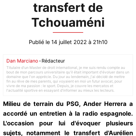
transfert de
Tchouaméni
Publié le 14 juillet 2022 à 21h10
Dan Marciano
-
Rédacteur
Titulaire d'un Master de droit international, je me suis rendu compte au
bout de mon parcours universitaire qu'il était important d'évoluer dans un
domaine que l'on apprécie. Du jour au lendemain, j'ai décidé de mettre
fin au rêve de mes parents, qui voyaient en moi un futur avocat, pour
vivre de ma passion : le sport. Depuis, je couvre les mercatos et
l'actualité sportive en essayant d'informer au mieux les lecteurs.
Milieu de terrain du PSG, Ander Herrera a
accordé un entretien à la radio espagnole.
L'occasion pour lui d'évoquer plusieurs
sujets, notamment le transfert d'Aurélien