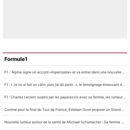
Formule1
F1 - Alpine signe un accord «impensable» et va entrer dans une nouvelle dimension : Grande nouvelle pour Pierre Gasly !
F1 : « Je lui ai fait un câlin, puis j’ai dû partir...», le témoignage émouvant de Max Verstappen sur sa fille
F1 : Charles Leclerc surpris par les paparazzis avec sa femme, les rumeurs étaient vraies !
Comme pour le final du Tour de France, Esteban Ocon propose un Grand Prix de Formule 1 à Paris : «Autour de l’Arc de Triomphe, ce serait génial» !
Nouvelle rumeur autour de la santé de Michael Schumacher : Sa femme Corinna sort du silence