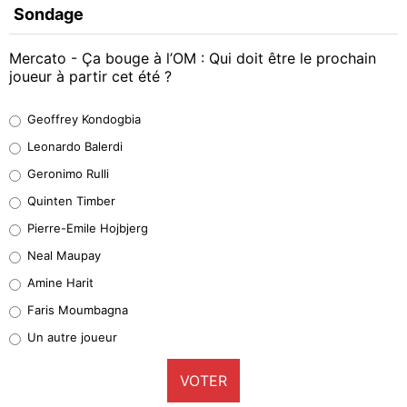
Sondage
Mercato - Ça bouge à l’OM : Qui doit être le prochain
joueur à partir cet été ?
Geoffrey Kondogbia
Geoffrey Kondogbia
38%
Leonardo Balerdi
Leonardo Balerdi
Geronimo Rulli
32%
Quinten Timber
Geronimo Rulli
Pierre-Emile Hojbjerg
5%
Neal Maupay
Quinten Timber
Amine Harit
1%
Faris Moumbagna
Pierre-Emile Hojbjerg
Un autre joueur
9%
VOTER
Neal Maupay
4%