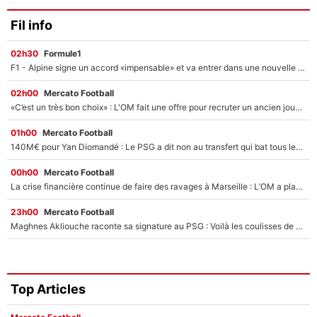
Fil info
02h30
Formule1
F1 - Alpine signe un accord «impensable» et va entrer dans une nouvelle dimension : Grande nouvelle pour Pierre Gasly !
02h00
Mercato Football
«C’est un très bon choix» : L'OM fait une offre pour recruter un ancien joueur du PSG... et c'est validé dans l'After Foot !
01h00
Mercato Football
140M€ pour Yan Diomandé : Le PSG a dit non au transfert qui bat tous les records sur le mercato
00h00
Mercato Football
La crise financière continue de faire des ravages à Marseille : L’OM a placé 12 joueurs sur le marché des transferts… et ça pourrait lui rapporter près de 100M€ !
23h00
Mercato Football
Maghnes Akliouche raconte sa signature au PSG : Voilà les coulisses de son transfert de rêve à 50M€
Top Articles