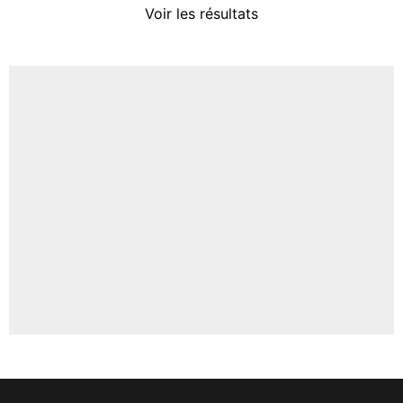
Voir les résultats
Amine Harit
3%
Faris Moumbagna
5%
Un autre joueur
5%
1540 personnes ont participé aux votes.