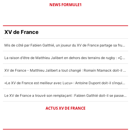
NEWS FORMULE1
XV de France
Mis de côté par Fabien Galthié, un joueur du XV de France partage sa frustration : «ils ne me l’ont pas dit tout de suite»
La raison d'être de Matthieu Jalibert en dehors des terrains de rugby : «Ça m'atteint autant que si tu touches à un membre de ma famille»
XV de France - Matthieu Jalibert a tout changé : Romain Ntamack doit-il s’inquiéter pour sa place à un an de la Coupe du monde ?
«Le XV de France est meilleur avec Lucu» : Antoine Dupont doit-il s’inquiéter pour sa place ?
Le XV de France a trouvé son remplaçant : Fabien Galthié doit-il se passer d'Antoine Dupont ?
ACTUS XV DE FRANCE