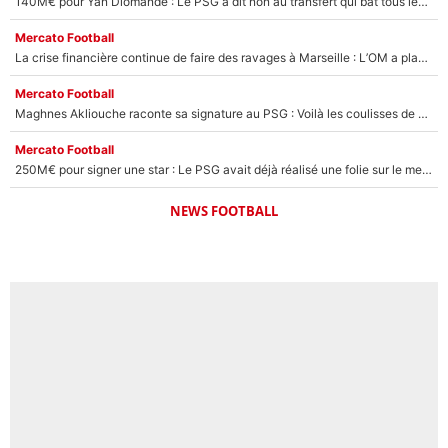
140M€ pour Yan Diomandé : Le PSG a dit non au transfert qui bat tous les records sur le mercato
Mercato Football
La crise financière continue de faire des ravages à Marseille : L’OM a placé 12 joueurs sur le marché des transferts… et ça pourrait lui rapporter près de 100M€ !
Mercato Football
Maghnes Akliouche raconte sa signature au PSG : Voilà les coulisses de son transfert de rêve à 50M€
Mercato Football
250M€ pour signer une star : Le PSG avait déjà réalisé une folie sur le mercato bien avant Neymar !
NEWS FOOTBALL