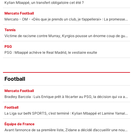
Kylian Mbappé, un transfert obligatoire cet été ?
Mercato Football
Mercato - OM - «Dès que je prends un club, je t’appellerai» : La promesse de Marcelino au moment de claquer la porte
Tennis
Victime de racisme contre Murray, Kyrgios pousse un énorme coup de gueule !
PSG
PSG : Mbappé achève le Real Madrid, le vestiaire exulte
Football
Mercato Football
Bradley Barcola : Luis Enrique prêt à l’écarter au PSG, la décision qui va accélérer son transfert à Liverpool ?
Football
La Liga sur beIN SPORTS, c’est terminé : Kylian Mbappé et Lamine Yamal changent de chaîne, «le moment était venu d'ouvrir un nouveau chapitre»
Équipe de France
Avant l’annonce de sa première liste, Zidane a décidé d’accueillir une nouvelle tête en équipe de France