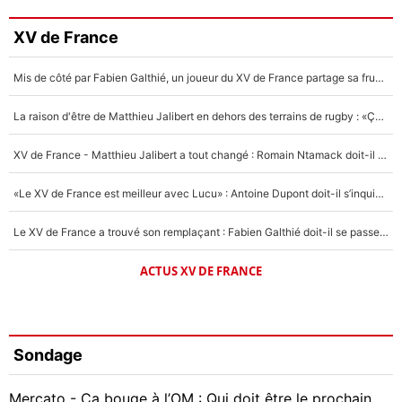
XV de France
Mis de côté par Fabien Galthié, un joueur du XV de France partage sa frustration : «ils ne me l’ont pas dit tout de suite»
La raison d'être de Matthieu Jalibert en dehors des terrains de rugby : «Ça m'atteint autant que si tu touches à un membre de ma famille»
XV de France - Matthieu Jalibert a tout changé : Romain Ntamack doit-il s’inquiéter pour sa place à un an de la Coupe du monde ?
«Le XV de France est meilleur avec Lucu» : Antoine Dupont doit-il s’inquiéter pour sa place ?
Le XV de France a trouvé son remplaçant : Fabien Galthié doit-il se passer d'Antoine Dupont ?
ACTUS XV DE FRANCE
Sondage
Mercato - Ça bouge à l’OM : Qui doit être le prochain