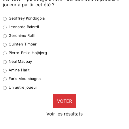
joueur à partir cet été ?
Geoffrey Kondogbia
Geoffrey Kondogbia
38%
Leonardo Balerdi
Leonardo Balerdi
Geronimo Rulli
32%
Quinten Timber
Geronimo Rulli
Pierre-Emile Hojbjerg
4%
Neal Maupay
Quinten Timber
Amine Harit
1%
Faris Moumbagna
Pierre-Emile Hojbjerg
Un autre joueur
9%
VOTER
Neal Maupay
4%
Voir les résultats
Amine Harit
3%