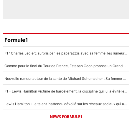
Formule1
F1 : Charles Leclerc surpris par les paparazzis avec sa femme, les rumeurs étaient vraies !
Comme pour le final du Tour de France, Esteban Ocon propose un Grand Prix de Formule 1 à Paris : «Autour de l’Arc de Triomphe, ce serait génial» !
Nouvelle rumeur autour de la santé de Michael Schumacher : Sa femme Corinna sort du silence
F1 - Lewis Hamilton victime de harcèlement, la discipline qui lui a évité le pire : «J'aurais probablement mal tourné»
Lewis Hamilton : Le talent inattendu dévoilé sur les réseaux sociaux qui a impressionné Kim Kardashian pendant leurs vacances en amoureux !
NEWS FORMULE1