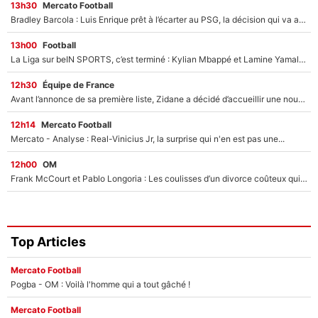
13h30
Mercato Football
Bradley Barcola : Luis Enrique prêt à l’écarter au PSG, la décision qui va accélérer son transfert à Liverpool ?
13h00
Football
La Liga sur beIN SPORTS, c’est terminé : Kylian Mbappé et Lamine Yamal changent de chaîne, «le moment était venu d'ouvrir un nouveau chapitre»
12h30
Équipe de France
Avant l’annonce de sa première liste, Zidane a décidé d’accueillir une nouvelle tête en équipe de France
12h14
Mercato Football
Mercato - Analyse : Real-Vinicius Jr, la surprise qui n'en est pas une...
12h00
OM
Frank McCourt et Pablo Longoria : Les coulisses d’un divorce coûteux qui ruine l’OM à petit feu…
Top Articles
Mercato Football
Pogba - OM : Voilà l'homme qui a tout gâché !
Mercato Football