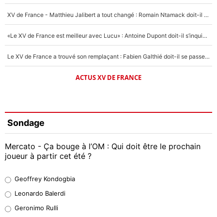
XV de France - Matthieu Jalibert a tout changé : Romain Ntamack doit-il s’inquiéter pour sa place à un an de la Coupe du monde ?
«Le XV de France est meilleur avec Lucu» : Antoine Dupont doit-il s’inquiéter pour sa place ?
Le XV de France a trouvé son remplaçant : Fabien Galthié doit-il se passer d'Antoine Dupont ?
ACTUS XV DE FRANCE
Sondage
Mercato - Ça bouge à l’OM : Qui doit être le prochain
joueur à partir cet été ?
Geoffrey Kondogbia
Geoffrey Kondogbia
38%
Leonardo Balerdi
Leonardo Balerdi
Geronimo Rulli
32%