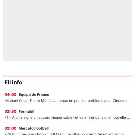
Fil info
04h00
Équipe de France
Michael Olise : Pierre Ménès annonce un premier problème pour Zinedine Zidane en équipe de France
02h30
Formule1
F1 - Alpine signe un accord «impensable» et va entrer dans une nouvelle dimension : Grande nouvelle pour Pierre Gasly !
02h00
Mercato Football
«C’est un très bon choix» : L'OM fait une offre pour recruter un ancien joueur du PSG... et c'est validé dans l'After Foot !