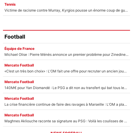
Tennis
Victime de racisme contre Murray, Kyrgios pousse un énorme coup de gueule !
Football
Équipe de France
Michael Olise : Pierre Ménès annonce un premier problème pour Zinedine Zidane en équipe de France
Mercato Football
«C’est un très bon choix» : L'OM fait une offre pour recruter un ancien joueur du PSG... et c'est validé dans l'After Foot !
Mercato Football
140M€ pour Yan Diomandé : Le PSG a dit non au transfert qui bat tous les records sur le mercato
Mercato Football
La crise financière continue de faire des ravages à Marseille : L’OM a placé 12 joueurs sur le marché des transferts… et ça pourrait lui rapporter près de 100M€ !
Mercato Football
Maghnes Akliouche raconte sa signature au PSG : Voilà les coulisses de son transfert de rêve à 50M€