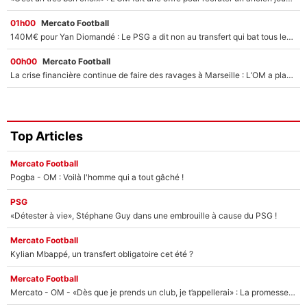
01h00
Mercato Football
140M€ pour Yan Diomandé : Le PSG a dit non au transfert qui bat tous les records sur le mercato
00h00
Mercato Football
La crise financière continue de faire des ravages à Marseille : L’OM a placé 12 joueurs sur le marché des transferts… et ça pourrait lui rapporter près de 100M€ !
Top Articles
Mercato Football
Pogba - OM : Voilà l'homme qui a tout gâché !
PSG
«Détester à vie», Stéphane Guy dans une embrouille à cause du PSG !
Mercato Football
Kylian Mbappé, un transfert obligatoire cet été ?
Mercato Football
Mercato - OM - «Dès que je prends un club, je t’appellerai» : La promesse de Marcelino au moment de claquer la porte