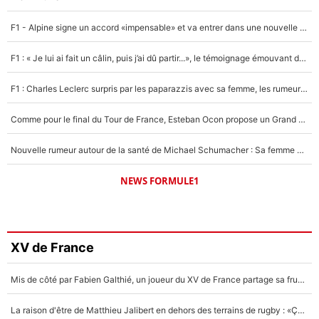
F1 - Alpine signe un accord «impensable» et va entrer dans une nouvelle dimension : Grande nouvelle pour Pierre Gasly !
F1 : « Je lui ai fait un câlin, puis j’ai dû partir...», le témoignage émouvant de Max Verstappen sur sa fille
F1 : Charles Leclerc surpris par les paparazzis avec sa femme, les rumeurs étaient vraies !
Comme pour le final du Tour de France, Esteban Ocon propose un Grand Prix de Formule 1 à Paris : «Autour de l’Arc de Triomphe, ce serait génial» !
Nouvelle rumeur autour de la santé de Michael Schumacher : Sa femme Corinna sort du silence
NEWS FORMULE1
XV de France
Mis de côté par Fabien Galthié, un joueur du XV de France partage sa frustration : «ils ne me l’ont pas dit tout de suite»
La raison d'être de Matthieu Jalibert en dehors des terrains de rugby : «Ça m'atteint autant que si tu touches à un membre de ma famille»