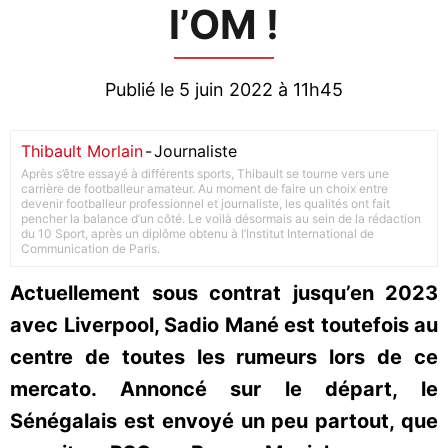
l’OM !
Publié le 5 juin 2022 à 11h45
Thibault Morlain
-
Journaliste
Après s’être essayé à différents sports, Thibault se tourne vers une
carrière de footballeur amateur. Au moment de faire un choix entre
devenir footballeur professionnel et journaliste, les qualités ont fait
pencher la balance d’un côté. Le voilà désormais au sein de la rédaction
du 10 Sport, après un diplôme obtenu à l’Institut International de
Communication de Paris.
Actuellement sous contrat jusqu’en 2023
avec Liverpool, Sadio Mané est toutefois au
centre de toutes les rumeurs lors de ce
mercato. Annoncé sur le départ, le
Sénégalais est envoyé un peu partout, que