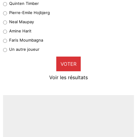
Quinten Timber
Geronimo Rulli
Pierre-Emile Hojbjerg
5%
Neal Maupay
Quinten Timber
Amine Harit
1%
Faris Moumbagna
Pierre-Emile Hojbjerg
Un autre joueur
9%
VOTER
Neal Maupay
4%
Voir les résultats
Amine Harit
3%
Faris Moumbagna
5%
Un autre joueur
5%