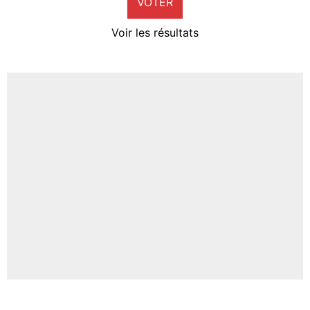
VOTER
Neal Maupay
4%
Voir les résultats
Amine Harit
3%
Faris Moumbagna
4%
Un autre joueur
5%
1492 personnes ont participé aux votes.