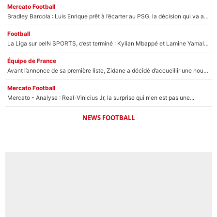
Mercato Football
Bradley Barcola : Luis Enrique prêt à l’écarter au PSG, la décision qui va accélérer son transfert à Liverpool ?
Football
La Liga sur beIN SPORTS, c’est terminé : Kylian Mbappé et Lamine Yamal changent de chaîne, «le moment était venu d'ouvrir un nouveau chapitre»
Équipe de France
Avant l’annonce de sa première liste, Zidane a décidé d’accueillir une nouvelle tête en équipe de France
Mercato Football
Mercato - Analyse : Real-Vinicius Jr, la surprise qui n'en est pas une...
NEWS FOOTBALL