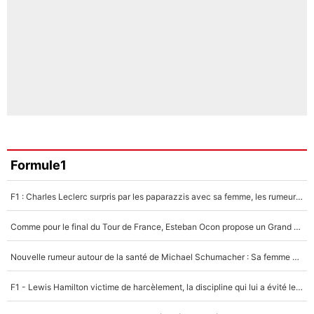
Formule1
F1 : Charles Leclerc surpris par les paparazzis avec sa femme, les rumeurs étaient vraies !
Comme pour le final du Tour de France, Esteban Ocon propose un Grand Prix de Formule 1 à Paris : «Autour de l’Arc de Triomphe, ce serait génial» !
Nouvelle rumeur autour de la santé de Michael Schumacher : Sa femme Corinna sort du silence
F1 - Lewis Hamilton victime de harcèlement, la discipline qui lui a évité le pire : «J'aurais probablement mal tourné»