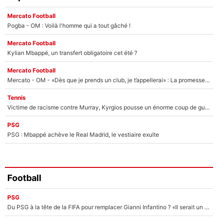
Mercato Football
Pogba - OM : Voilà l'homme qui a tout gâché !
Mercato Football
Kylian Mbappé, un transfert obligatoire cet été ?
Mercato Football
Mercato - OM - «Dès que je prends un club, je t’appellerai» : La promesse de Marcelino au moment de claquer la porte
Tennis
Victime de racisme contre Murray, Kyrgios pousse un énorme coup de gueule !
PSG
PSG : Mbappé achève le Real Madrid, le vestiaire exulte
Football
PSG
Du PSG à la tête de la FIFA pour remplacer Gianni Infantino ? «Il serait un mauvais président», le patron de la Liga s'attaque à Nasser Al-Khelaïfi !