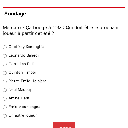
Sondage
Mercato - Ça bouge à l’OM : Qui doit être le prochain
joueur à partir cet été ?
Geoffrey Kondogbia
Geoffrey Kondogbia
38%
Leonardo Balerdi
Leonardo Balerdi
Geronimo Rulli
32%
Quinten Timber
Geronimo Rulli
Pierre-Emile Hojbjerg
4%
Neal Maupay
Quinten Timber
Amine Harit
1%
Faris Moumbagna
Pierre-Emile Hojbjerg
Un autre joueur
9%