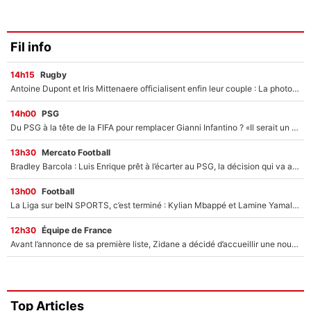
Fil info
14h15
Rugby
Antoine Dupont et Iris Mittenaere officialisent enfin leur couple : La photo qui enflamme les réseaux sociaux
14h00
PSG
Du PSG à la tête de la FIFA pour remplacer Gianni Infantino ? «Il serait un mauvais président», le patron de la Liga s'attaque à Nasser Al-Khelaïfi !
13h30
Mercato Football
Bradley Barcola : Luis Enrique prêt à l’écarter au PSG, la décision qui va accélérer son transfert à Liverpool ?
13h00
Football
La Liga sur beIN SPORTS, c’est terminé : Kylian Mbappé et Lamine Yamal changent de chaîne, «le moment était venu d'ouvrir un nouveau chapitre»
12h30
Équipe de France
Avant l’annonce de sa première liste, Zidane a décidé d’accueillir une nouvelle tête en équipe de France
Top Articles