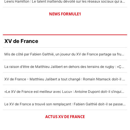
Lewis Hamilton : Le talent inattendu dévoilé sur les réseaux sociaux qui a impressionné Kim Kardashian pendant leurs vacances en amoureux !
NEWS FORMULE1
XV de France
Mis de côté par Fabien Galthié, un joueur du XV de France partage sa frustration : «ils ne me l’ont pas dit tout de suite»
La raison d'être de Matthieu Jalibert en dehors des terrains de rugby : «Ça m'atteint autant que si tu touches à un membre de ma famille»
XV de France - Matthieu Jalibert a tout changé : Romain Ntamack doit-il s’inquiéter pour sa place à un an de la Coupe du monde ?
«Le XV de France est meilleur avec Lucu» : Antoine Dupont doit-il s’inquiéter pour sa place ?
Le XV de France a trouvé son remplaçant : Fabien Galthié doit-il se passer d'Antoine Dupont ?
ACTUS XV DE FRANCE