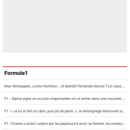
Formule1
Max Verstappen, Lewis Hamilton… et bientôt Fernando Alonso ? Le classement des pilotes les mieux payés en Formule 1 risque de changer !
F1 - Alpine signe un accord «impensable» et va entrer dans une nouvelle dimension : Grande nouvelle pour Pierre Gasly !
F1 : « Je lui ai fait un câlin, puis j’ai dû partir...», le témoignage émouvant de Max Verstappen sur sa fille
F1 : Charles Leclerc surpris par les paparazzis avec sa femme, les rumeurs étaient vraies !