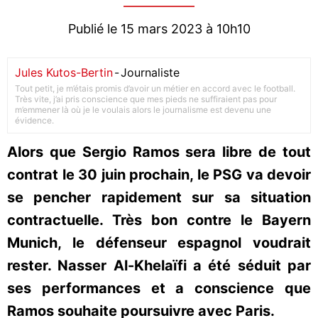
Publié le 15 mars 2023 à 10h10
Jules Kutos-Bertin
-
Journaliste
Tout petit, je m’étais promis d’avoir un métier en accord avec le football.
Très vite, j’ai pris conscience que mes pieds ne suffiraient pas pour
m’emmener là où je le voulais alors le journalisme est devenu une
évidence.
Alors que Sergio Ramos sera libre de tout
contrat le 30 juin prochain, le PSG va devoir
se pencher rapidement sur sa situation
contractuelle. Très bon contre le Bayern
Munich, le défenseur espagnol voudrait
rester. Nasser Al-Khelaïfi a été séduit par
ses performances et a conscience que
Ramos souhaite poursuivre avec Paris.