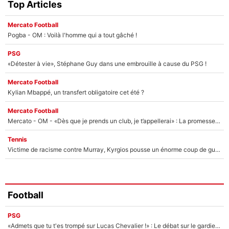
Top Articles
Mercato Football
Pogba - OM : Voilà l'homme qui a tout gâché !
PSG
«Détester à vie», Stéphane Guy dans une embrouille à cause du PSG !
Mercato Football
Kylian Mbappé, un transfert obligatoire cet été ?
Mercato Football
Mercato - OM - «Dès que je prends un club, je t’appellerai» : La promesse de Marcelino au moment de claquer la porte
Tennis
Victime de racisme contre Murray, Kyrgios pousse un énorme coup de gueule !
Football
PSG
«Admets que tu t'es trompé sur Lucas Chevalier !» : Le débat sur le gardien du PSG vire au clash à l'After Foot