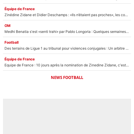
Équipe de France
Zinédine Zidane et Didier Deschamps : «Ils n’étaient pas proches», les confidences d’un membre de l’équipe de France 1998 sur leur relation spéciale
OM
Medhi Benatia s'est «senti trahi» par Pablo Longoria : Quelques semaines après son départ, l'ancien directeur de football de l'OM règle ses comptes
Football
Des terrains de Ligue 1 au tribunal pour violences conjugales : Un arbitre français encourt une peine de 18 mois de prison !
Équipe de France
Equipe de France : 10 jours après la nomination de Zinedine Zidane, c'est au tour de son fils de prendre un nouveau départ !
NEWS FOOTBALL