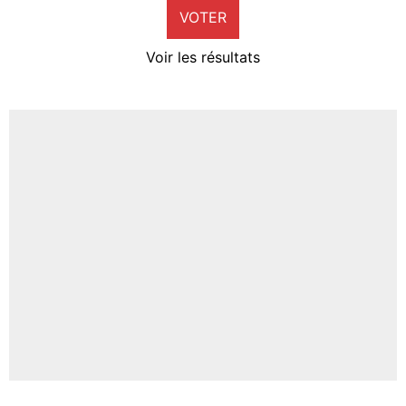
VOTER
Neal Maupay
4%
Voir les résultats
Amine Harit
3%
Faris Moumbagna
4%
Un autre joueur
5%
1615 personnes ont participé aux votes.