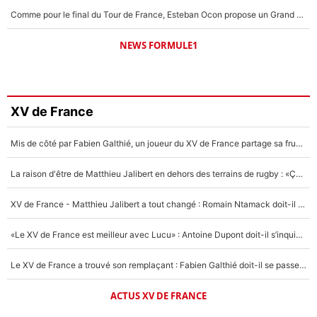
Comme pour le final du Tour de France, Esteban Ocon propose un Grand Prix de Formule 1 à Paris : «Autour de l’Arc de Triomphe, ce serait génial» !
NEWS FORMULE1
XV de France
Mis de côté par Fabien Galthié, un joueur du XV de France partage sa frustration : «ils ne me l’ont pas dit tout de suite»
La raison d'être de Matthieu Jalibert en dehors des terrains de rugby : «Ça m'atteint autant que si tu touches à un membre de ma famille»
XV de France - Matthieu Jalibert a tout changé : Romain Ntamack doit-il s’inquiéter pour sa place à un an de la Coupe du monde ?
«Le XV de France est meilleur avec Lucu» : Antoine Dupont doit-il s’inquiéter pour sa place ?
Le XV de France a trouvé son remplaçant : Fabien Galthié doit-il se passer d'Antoine Dupont ?
ACTUS XV DE FRANCE