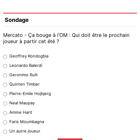
Sondage
Mercato - Ça bouge à l’OM : Qui doit être le prochain
joueur à partir cet été ?
Geoffrey Kondogbia
Geoffrey Kondogbia
38%
Leonardo Balerdi
Leonardo Balerdi
Geronimo Rulli
32%
Quinten Timber
Geronimo Rulli
Pierre-Emile Hojbjerg
5%
Neal Maupay
Quinten Timber
Amine Harit
1%
Faris Moumbagna
Pierre-Emile Hojbjerg
Un autre joueur
9%