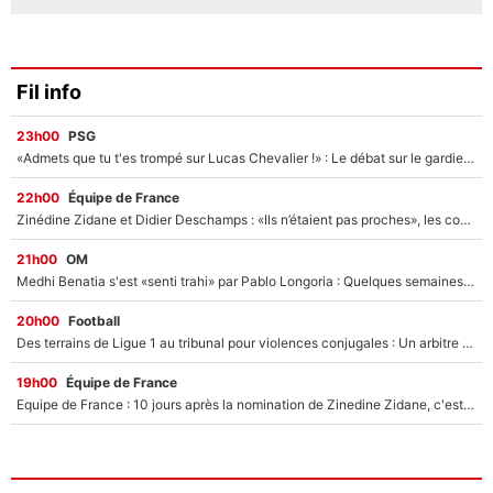
Fil info
23h00
PSG
«Admets que tu t'es trompé sur Lucas Chevalier !» : Le débat sur le gardien du PSG vire au clash à l'After Foot
22h00
Équipe de France
Zinédine Zidane et Didier Deschamps : «Ils n’étaient pas proches», les confidences d’un membre de l’équipe de France 1998 sur leur relation spéciale
21h00
OM
Medhi Benatia s'est «senti trahi» par Pablo Longoria : Quelques semaines après son départ, l'ancien directeur de football de l'OM règle ses comptes
20h00
Football
Des terrains de Ligue 1 au tribunal pour violences conjugales : Un arbitre français encourt une peine de 18 mois de prison !
19h00
Équipe de France
Equipe de France : 10 jours après la nomination de Zinedine Zidane, c'est au tour de son fils de prendre un nouveau départ !