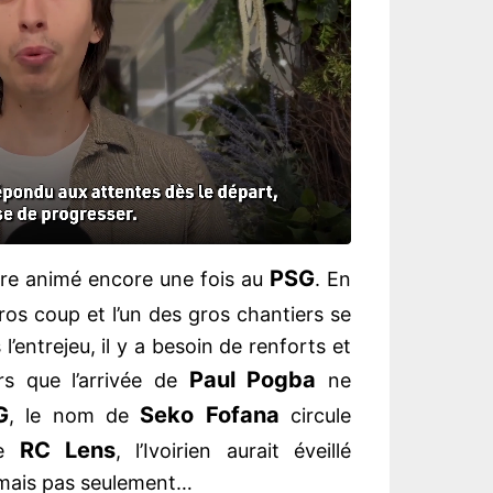
PSG
tre animé encore une fois au
. En
os coup et l’un des gros chantiers se
 l’entrejeu, il y a besoin de renforts et
Paul Pogba
ors que l’arrivée de
ne
G
Seko Fofana
, le nom de
circule
RC Lens
le
, l’Ivoirien aurait éveillé
e, mais pas seulement…