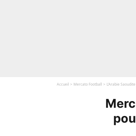
Accueil
Mercato Football
L’Arabie Saoudite
Merca
pour