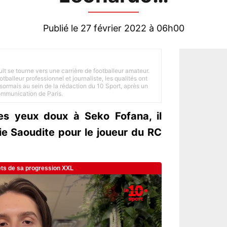
Publié le 27 février 2022 à 06h00
ult se tourne vers une carrière de footballeur amateur.
balleur professionnel et journaliste, les qualités ont
ésormais au sein de la rédaction du 10 Sport, après un
Communication de Paris.
les yeux doux à Seko Fofana, il
ie Saoudite pour le joueur du RC