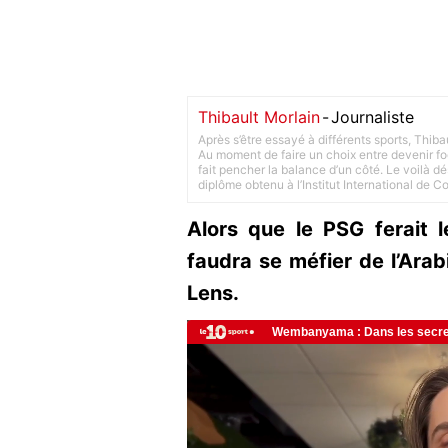
Thibault Morlain
-
Journaliste
Après s’être essayé à différents sports, Thiba
Au moment de faire un choix entre devenir foot
fait pencher la balance d’un côté. Le voilà d
diplôme obtenu à l’Institut International de 
Alors que le PSG ferait 
faudra se méfier de l’Arab
Lens.