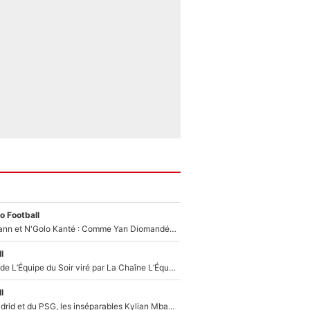
o Football
Antoine Griezmann et N'Golo Kanté : Comme Yan Diomandé, les deux champions du monde ont refusé de signer au PSG !
l
Un chroniqueur de L’Équipe du Soir viré par La Chaîne L’Équipe : Même Olivier Ménard n’avait pas pu empêcher son départ, «je l’ai appris sur Twitter, je l’ai vécu assez mal»
l
Loin du Real Madrid et du PSG, les inséparables Kylian Mbappé et Achraf Hakimi changent d'équipe le temps d'une journée !