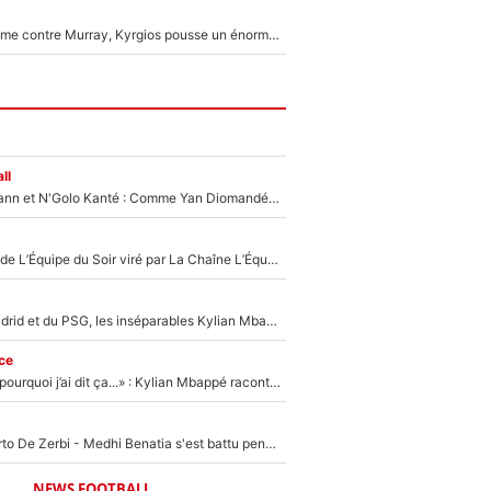
Victime de racisme contre Murray, Kyrgios pousse un énorme coup de gueule !
ll
Antoine Griezmann et N'Golo Kanté : Comme Yan Diomandé, les deux champions du monde ont refusé de signer au PSG !
Un chroniqueur de L’Équipe du Soir viré par La Chaîne L’Équipe : Même Olivier Ménard n’avait pas pu empêcher son départ, «je l’ai appris sur Twitter, je l’ai vécu assez mal»
Loin du Real Madrid et du PSG, les inséparables Kylian Mbappé et Achraf Hakimi changent d'équipe le temps d'une journée !
ce
«Je ne sais pas pourquoi j’ai dit ça...» : Kylian Mbappé raconte sa première rencontre avec Zinédine Zidane (et c’est très drôle)
Départ de Roberto De Zerbi - Medhi Benatia s'est battu pendant six mois pour le retenir à l'OM, le PSG a été le naufrage de trop : «Je pars avec toi»
NEWS FOOTBALL