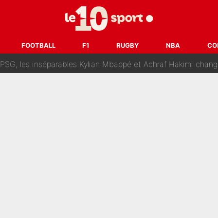
lo Kanté : Comme Yan Diomandé, les deux champions du mon
 par La Chaîne L’Équipe : Même Olivier Ménard n’avait pas pu empêcher son départ, «je 
FOOTBALL
F1
RUGBY
NBA
CO
SG, les inséparables Kylian Mbappé et Achraf Hakimi changent 
Pendant ses vacances, la star du XV de France a perdu sa g
 dit ça...» : Kylian Mbappé raconte sa première rencontre avec Zi