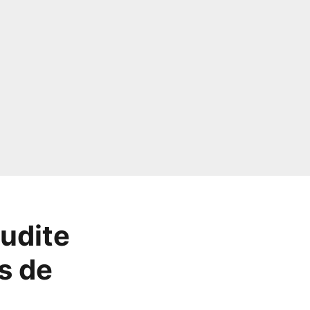
oudite
ns de