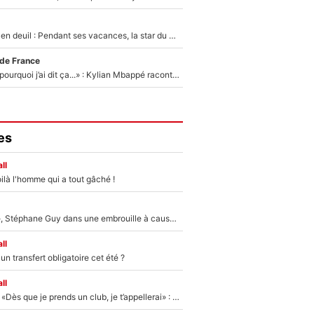
Antoine Dupont en deuil : Pendant ses vacances, la star du XV de France a perdu sa grand-mère
 de France
«Je ne sais pas pourquoi j’ai dit ça...» : Kylian Mbappé raconte sa première rencontre avec Zinédine Zidane (et c’est très drôle)
es
ll
ilà l'homme qui a tout gâché !
«Détester à vie», Stéphane Guy dans une embrouille à cause du PSG !
ll
n transfert obligatoire cet été ?
ll
Mercato - OM - «Dès que je prends un club, je t’appellerai» : La promesse de Marcelino au moment de claquer la porte