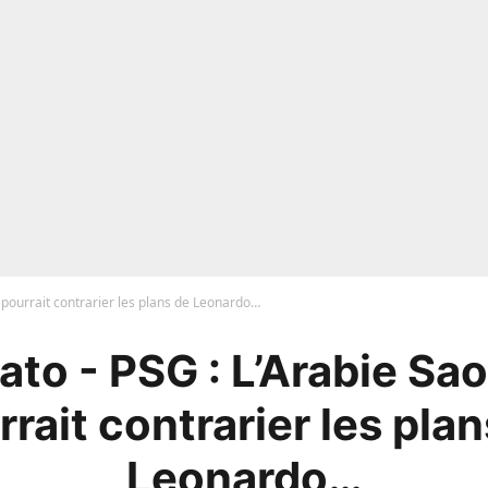
 pourrait contrarier les plans de Leonardo…
to - PSG : L’Arabie Sa
rait contrarier les pla
Leonardo…