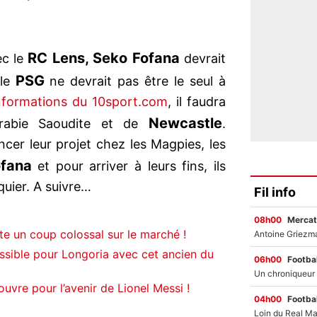
RC Lens, Seko Fofana
ec le
devrait
PSG
 le
ne devrait pas être le seul à
informations du 10sport.com
, il faudra
Newcastle
Arabie Saoudite et de
.
ncer leur projet chez les Magpies, les
fana
et pour arriver à leurs fins, ils
quier. A suivre…
Fil info
08h00
Mercat
te un coup colossal sur le marché !
ssible pour Longoria avec cet ancien du
06h00
Footbal
uvre pour l’avenir de Lionel Messi !
04h00
Footbal