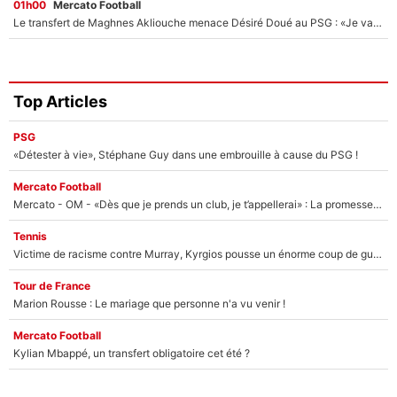
01h00
Mercato Football
Le transfert de Maghnes Akliouche menace Désiré Doué au PSG : «Je valide à 200%»
Top Articles
PSG
«Détester à vie», Stéphane Guy dans une embrouille à cause du PSG !
Mercato Football
Mercato - OM - «Dès que je prends un club, je t’appellerai» : La promesse de Marcelino au moment de claquer la porte
Tennis
Victime de racisme contre Murray, Kyrgios pousse un énorme coup de gueule !
Tour de France
Marion Rousse : Le mariage que personne n'a vu venir !
Mercato Football
Kylian Mbappé, un transfert obligatoire cet été ?