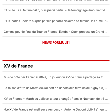
F1 : « Je lui ai fait un câlin, puis j’ai dû partir...», le témoignage émouvant de Max Verstappen sur sa fille
F1 : Charles Leclerc surpris par les paparazzis avec sa femme, les rumeurs étaient vraies !
Comme pour le final du Tour de France, Esteban Ocon propose un Grand Prix de Formule 1 à Paris : «Autour de l’Arc de Triomphe, ce serait génial» !
NEWS FORMULE1
XV de France
Mis de côté par Fabien Galthié, un joueur du XV de France partage sa frustration : «ils ne me l’ont pas dit tout de suite»
La raison d'être de Matthieu Jalibert en dehors des terrains de rugby : «Ça m'atteint autant que si tu touches à un membre de ma famille»
XV de France - Matthieu Jalibert a tout changé : Romain Ntamack doit-il s’inquiéter pour sa place à un an de la Coupe du monde ?
«Le XV de France est meilleur avec Lucu» : Antoine Dupont doit-il s’inquiéter pour sa place ?