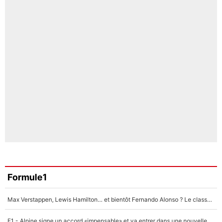
Formule1
Max Verstappen, Lewis Hamilton… et bientôt Fernando Alonso ? Le classement des pilotes les mieux payés en Formule 1 risque de changer !
F1 - Alpine signe un accord «impensable» et va entrer dans une nouvelle dimension : Grande nouvelle pour Pierre Gasly !