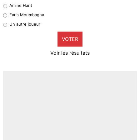
Quinten Timber
Amine Harit
1%
Faris Moumbagna
Pierre-Emile Hojbjerg
Un autre joueur
9%
VOTER
Neal Maupay
4%
Voir les résultats
Amine Harit
3%
Faris Moumbagna
4%
Un autre joueur
5%
1666 personnes ont participé aux votes.