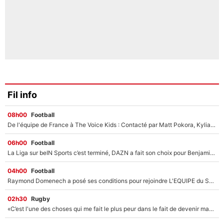
Fil info
08h00
Football
De l'équipe de France à The Voice Kids : Contacté par Matt Pokora, Kylian Mbappé a accepté de jouer un rôle inédit sur TF1 !
06h00
Football
La Liga sur beIN Sports c’est terminé, DAZN a fait son choix pour Benjamin Da Silva et Omar Da Fonseca !
04h00
Football
Raymond Domenech a posé ses conditions pour rejoindre L'EQUIPE du Soir : Il refuse de faire l'émission avec un autre chroniqueur !
02h30
Rugby
«C’est l'une des choses qui me fait le plus peur dans le fait de devenir maman» : En couple avec Antoine Dupont, Iris Mittenaere s'inquiète déjà pour ses futurs enfants !