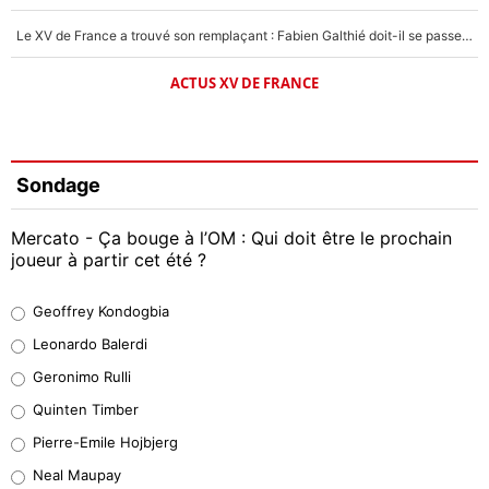
Le XV de France a trouvé son remplaçant : Fabien Galthié doit-il se passer d'Antoine Dupont ?
ACTUS XV DE FRANCE
Sondage
Mercato - Ça bouge à l’OM : Qui doit être le prochain
joueur à partir cet été ?
Geoffrey Kondogbia
Geoffrey Kondogbia
38%
Leonardo Balerdi
Leonardo Balerdi
Geronimo Rulli
32%
Quinten Timber
Geronimo Rulli
Pierre-Emile Hojbjerg
5%
Neal Maupay