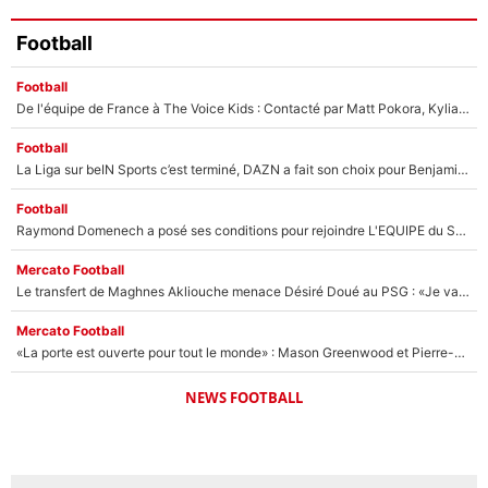
Football
Football
De l'équipe de France à The Voice Kids : Contacté par Matt Pokora, Kylian Mbappé a accepté de jouer un rôle inédit sur TF1 !
Football
La Liga sur beIN Sports c’est terminé, DAZN a fait son choix pour Benjamin Da Silva et Omar Da Fonseca !
Football
Raymond Domenech a posé ses conditions pour rejoindre L'EQUIPE du Soir : Il refuse de faire l'émission avec un autre chroniqueur !
Mercato Football
Le transfert de Maghnes Akliouche menace Désiré Doué au PSG : «Je valide à 200%»
Mercato Football
«La porte est ouverte pour tout le monde» : Mason Greenwood et Pierre-Emerick Aubameyang ont quitté l'OM, Amine Gouiri balance sur la suite du mercato et sur la réaction du vestiaire !
NEWS FOOTBALL