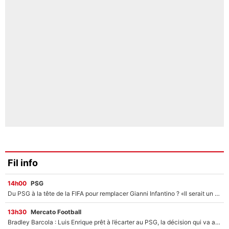
Fil info
14h00
PSG
Du PSG à la tête de la FIFA pour remplacer Gianni Infantino ? «Il serait un mauvais président», le patron de la Liga s'attaque à Nasser Al-Khelaïfi !
13h30
Mercato Football
Bradley Barcola : Luis Enrique prêt à l’écarter au PSG, la décision qui va accélérer son transfert à Liverpool ?