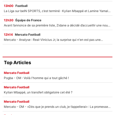
13h00
Football
La Liga sur beIN SPORTS, c’est terminé : Kylian Mbappé et Lamine Yamal changent de chaîne, «le moment était venu d'ouvrir un nouveau chapitre»
12h30
Équipe de France
Avant l’annonce de sa première liste, Zidane a décidé d’accueillir une nouvelle tête en équipe de France
12h14
Mercato Football
Mercato - Analyse : Real-Vinicius Jr, la surprise qui n'en est pas une...
Top Articles
Mercato Football
Pogba - OM : Voilà l'homme qui a tout gâché !
Mercato Football
Kylian Mbappé, un transfert obligatoire cet été ?
Mercato Football
Mercato - OM - «Dès que je prends un club, je t’appellerai» : La promesse de Marcelino au moment de claquer la porte