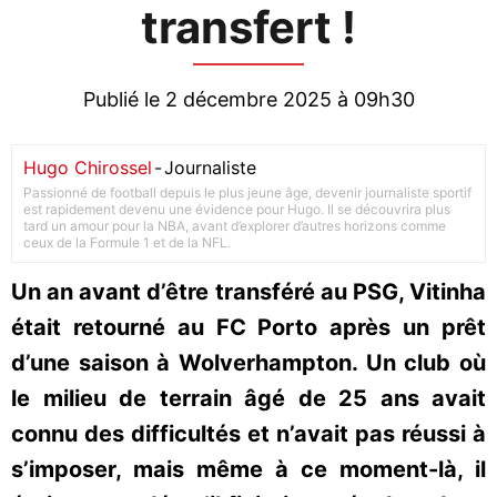
transfert !
Publié le 2 décembre 2025 à 09h30
Hugo Chirossel
-
Journaliste
Passionné de football depuis le plus jeune âge, devenir journaliste sportif
est rapidement devenu une évidence pour Hugo. Il se découvrira plus
tard un amour pour la NBA, avant d’explorer d’autres horizons comme
ceux de la Formule 1 et de la NFL.
Un an avant d’être transféré au PSG, Vitinha
était retourné au FC Porto après un prêt
d’une saison à Wolverhampton. Un club où
le milieu de terrain âgé de 25 ans avait
connu des difficultés et n’avait pas réussi à
s’imposer, mais même à ce moment-là, il