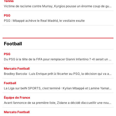
Tennis
Victime de racisme contre Murray, Kyrgios pousse un énorme coup de gueule !
PSG
PSG : Mbappé achève le Real Madrid, le vestiaire exulte
Football
PSG
Du PSG à la tête de la FIFA pour remplacer Gianni Infantino ? «Il serait un mauvais président», le patron de la Liga s'attaque à Nasser Al-Khelaïfi !
Mercato Football
Bradley Barcola : Luis Enrique prêt à l’écarter au PSG, la décision qui va accélérer son transfert à Liverpool ?
Football
La Liga sur beIN SPORTS, c’est terminé : Kylian Mbappé et Lamine Yamal changent de chaîne, «le moment était venu d'ouvrir un nouveau chapitre»
Équipe de France
Avant l’annonce de sa première liste, Zidane a décidé d’accueillir une nouvelle tête en équipe de France
Mercato Football