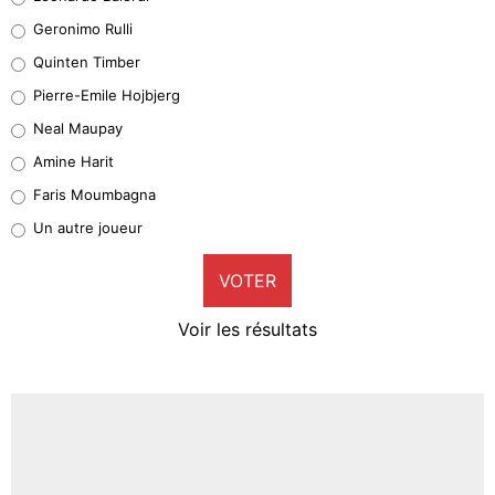
Leonardo Balerdi
Geronimo Rulli
32%
Quinten Timber
Geronimo Rulli
Pierre-Emile Hojbjerg
4%
Neal Maupay
Quinten Timber
Amine Harit
1%
Faris Moumbagna
Pierre-Emile Hojbjerg
Un autre joueur
9%
VOTER
Neal Maupay
4%
Voir les résultats
Amine Harit
3%
Faris Moumbagna
4%
Un autre joueur