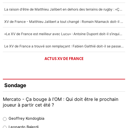
La raison d'être de Matthieu Jalibert en dehors des terrains de rugby : «Ça m'atteint autant que si tu touches à un membre de ma famille»
XV de France - Matthieu Jalibert a tout changé : Romain Ntamack doit-il s’inquiéter pour sa place à un an de la Coupe du monde ?
«Le XV de France est meilleur avec Lucu» : Antoine Dupont doit-il s’inquiéter pour sa place ?
Le XV de France a trouvé son remplaçant : Fabien Galthié doit-il se passer d'Antoine Dupont ?
ACTUS XV DE FRANCE
Sondage
Mercato - Ça bouge à l’OM : Qui doit être le prochain
joueur à partir cet été ?
Geoffrey Kondogbia
Geoffrey Kondogbia
38%
Leonardo Balerdi