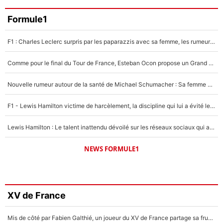
Formule1
F1 : Charles Leclerc surpris par les paparazzis avec sa femme, les rumeurs étaient vraies !
Comme pour le final du Tour de France, Esteban Ocon propose un Grand Prix de Formule 1 à Paris : «Autour de l’Arc de Triomphe, ce serait génial» !
Nouvelle rumeur autour de la santé de Michael Schumacher : Sa femme Corinna sort du silence
F1 - Lewis Hamilton victime de harcèlement, la discipline qui lui a évité le pire : «J'aurais probablement mal tourné»
Lewis Hamilton : Le talent inattendu dévoilé sur les réseaux sociaux qui a impressionné Kim Kardashian pendant leurs vacances en amoureux !
NEWS FORMULE1
XV de France
Mis de côté par Fabien Galthié, un joueur du XV de France partage sa frustration : «ils ne me l’ont pas dit tout de suite»