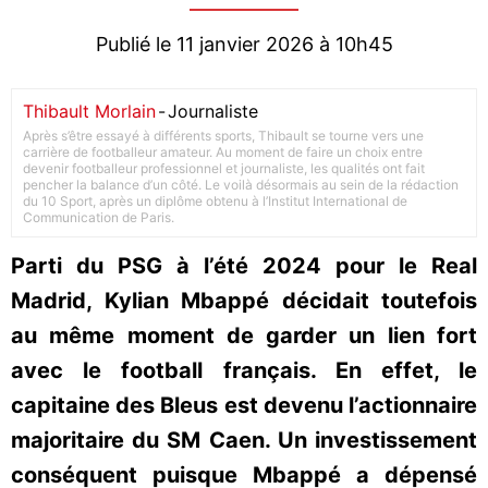
Publié le 11 janvier 2026 à 10h45
Thibault Morlain
-
Journaliste
Après s’être essayé à différents sports, Thibault se tourne vers une
carrière de footballeur amateur. Au moment de faire un choix entre
devenir footballeur professionnel et journaliste, les qualités ont fait
pencher la balance d’un côté. Le voilà désormais au sein de la rédaction
du 10 Sport, après un diplôme obtenu à l’Institut International de
Communication de Paris.
Parti du PSG à l’été 2024 pour le Real
Madrid, Kylian Mbappé décidait toutefois
au même moment de garder un lien fort
avec le football français. En effet, le
capitaine des Bleus est devenu l’actionnaire
majoritaire du SM Caen. Un investissement
conséquent puisque Mbappé a dépensé