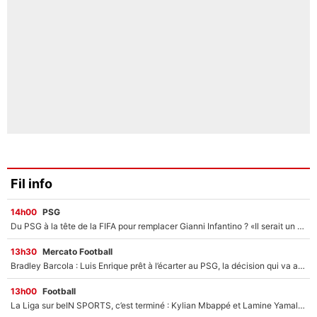
Fil info
14h00
PSG
Du PSG à la tête de la FIFA pour remplacer Gianni Infantino ? «Il serait un mauvais président», le patron de la Liga s'attaque à Nasser Al-Khelaïfi !
13h30
Mercato Football
Bradley Barcola : Luis Enrique prêt à l’écarter au PSG, la décision qui va accélérer son transfert à Liverpool ?
13h00
Football
La Liga sur beIN SPORTS, c’est terminé : Kylian Mbappé et Lamine Yamal changent de chaîne, «le moment était venu d'ouvrir un nouveau chapitre»