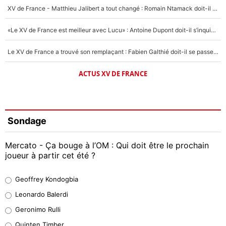
XV de France - Matthieu Jalibert a tout changé : Romain Ntamack doit-il s’inquiéter pour sa place à un an de la Coupe du monde ?
«Le XV de France est meilleur avec Lucu» : Antoine Dupont doit-il s’inquiéter pour sa place ?
Le XV de France a trouvé son remplaçant : Fabien Galthié doit-il se passer d'Antoine Dupont ?
ACTUS XV DE FRANCE
Sondage
Mercato - Ça bouge à l’OM : Qui doit être le prochain
joueur à partir cet été ?
Geoffrey Kondogbia
Geoffrey Kondogbia
38%
Leonardo Balerdi
Leonardo Balerdi
Geronimo Rulli
32%
Quinten Timber