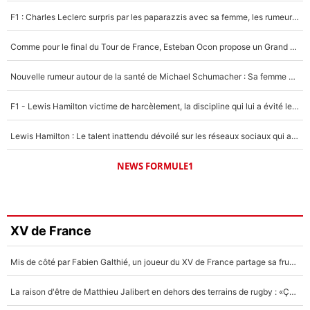
F1 : Charles Leclerc surpris par les paparazzis avec sa femme, les rumeurs étaient vraies !
Comme pour le final du Tour de France, Esteban Ocon propose un Grand Prix de Formule 1 à Paris : «Autour de l’Arc de Triomphe, ce serait génial» !
Nouvelle rumeur autour de la santé de Michael Schumacher : Sa femme Corinna sort du silence
F1 - Lewis Hamilton victime de harcèlement, la discipline qui lui a évité le pire : «J'aurais probablement mal tourné»
Lewis Hamilton : Le talent inattendu dévoilé sur les réseaux sociaux qui a impressionné Kim Kardashian pendant leurs vacances en amoureux !
NEWS FORMULE1
XV de France
Mis de côté par Fabien Galthié, un joueur du XV de France partage sa frustration : «ils ne me l’ont pas dit tout de suite»
La raison d'être de Matthieu Jalibert en dehors des terrains de rugby : «Ça m'atteint autant que si tu touches à un membre de ma famille»