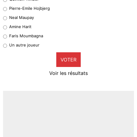
Geronimo Rulli
Pierre-Emile Hojbjerg
4%
Neal Maupay
Quinten Timber
Amine Harit
1%
Faris Moumbagna
Pierre-Emile Hojbjerg
Un autre joueur
9%
VOTER
Neal Maupay
4%
Voir les résultats
Amine Harit
3%
Faris Moumbagna
4%
Un autre joueur
5%
1490 personnes ont participé aux votes.