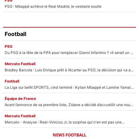
PSG
PSG : Mbappé achève le Real Madrid, le vestiaire exulte
Football
PSG
Du PSG à la tête de la FIFA pour remplacer Gianni Infantino ? «Il serait un mauvais président», le patron de la Liga s'attaque à Nasser Al-Khelaïfi !
Mercato Football
Bradley Barcola : Luis Enrique prêt à l’écarter au PSG, la décision qui va accélérer son transfert à Liverpool ?
Football
La Liga sur beIN SPORTS, c’est terminé : Kylian Mbappé et Lamine Yamal changent de chaîne, «le moment était venu d'ouvrir un nouveau chapitre»
Équipe de France
Avant l’annonce de sa première liste, Zidane a décidé d’accueillir une nouvelle tête en équipe de France
Mercato Football
Mercato - Analyse : Real-Vinicius Jr, la surprise qui n'en est pas une...
NEWS FOOTBALL