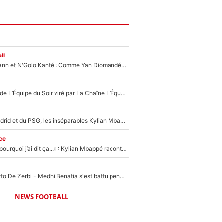
ll
Antoine Griezmann et N'Golo Kanté : Comme Yan Diomandé, les deux champions du monde ont refusé de signer au PSG !
Un chroniqueur de L’Équipe du Soir viré par La Chaîne L’Équipe : Même Olivier Ménard n’avait pas pu empêcher son départ, «je l’ai appris sur Twitter, je l’ai vécu assez mal»
Loin du Real Madrid et du PSG, les inséparables Kylian Mbappé et Achraf Hakimi changent d'équipe le temps d'une journée !
ce
«Je ne sais pas pourquoi j’ai dit ça...» : Kylian Mbappé raconte sa première rencontre avec Zinédine Zidane (et c’est très drôle)
Départ de Roberto De Zerbi - Medhi Benatia s'est battu pendant six mois pour le retenir à l'OM, le PSG a été le naufrage de trop : «Je pars avec toi»
NEWS FOOTBALL