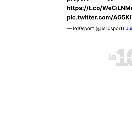
https://t.co/WeCiLN
pic.twitter.com/AG5K
— le10sport (@le10sport)
Ju