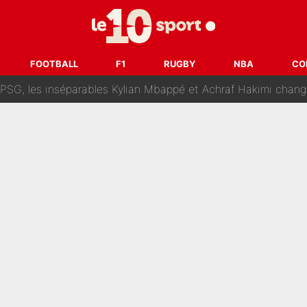
lo Kanté : Comme Yan Diomandé, les deux champions du mon
 par La Chaîne L’Équipe : Même Olivier Ménard n’avait pas pu empêcher son départ, «je 
FOOTBALL
F1
RUGBY
NBA
CO
SG, les inséparables Kylian Mbappé et Achraf Hakimi changent 
Pendant ses vacances, la star du XV de France a perdu sa g
 dit ça...» : Kylian Mbappé raconte sa première rencontre avec Zi