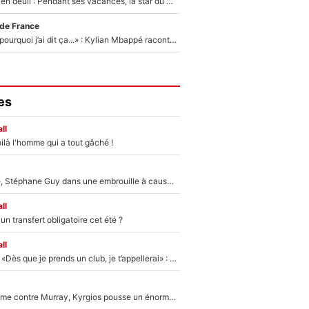
Antoine Dupont en deuil : Pendant ses vacances, la star du XV de France a perdu sa grand-mère
 de France
«Je ne sais pas pourquoi j’ai dit ça...» : Kylian Mbappé raconte sa première rencontre avec Zinédine Zidane (et c’est très drôle)
es
ll
ilà l'homme qui a tout gâché !
«Détester à vie», Stéphane Guy dans une embrouille à cause du PSG !
ll
n transfert obligatoire cet été ?
ll
Mercato - OM - «Dès que je prends un club, je t’appellerai» : La promesse de Marcelino au moment de claquer la porte
Victime de racisme contre Murray, Kyrgios pousse un énorme coup de gueule !