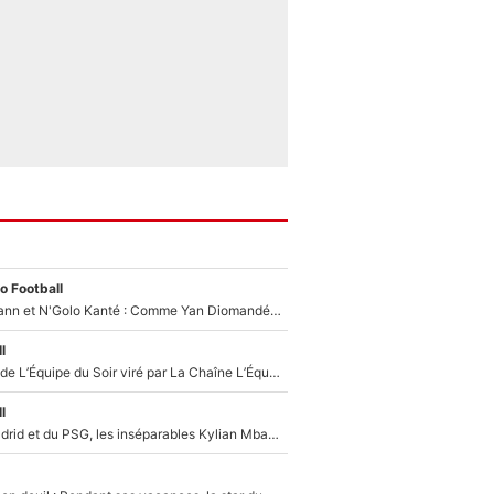
o Football
Antoine Griezmann et N'Golo Kanté : Comme Yan Diomandé, les deux champions du monde ont refusé de signer au PSG !
l
Un chroniqueur de L’Équipe du Soir viré par La Chaîne L’Équipe : Même Olivier Ménard n’avait pas pu empêcher son départ, «je l’ai appris sur Twitter, je l’ai vécu assez mal»
l
Loin du Real Madrid et du PSG, les inséparables Kylian Mbappé et Achraf Hakimi changent d'équipe le temps d'une journée !