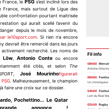
PSG
e France, le
s’est incliné lors des
 France, mais surtout de Ligue des
ble confrontation pourtant maitrisée
restation qui aurait scellé l’avenir du
 danger depuis le mois de novembre,
par le10sport.com
. Si rien n’a encore
phy devrait être remercié dans les jours
st activement recherché. Les noms de
Fil info
m Löw
Antonio Conte
,
ou encore
08h00
Mercat
tamment été cités, et selon
The
José Mourinho
kSPORT
,
figurerait
06h00
Footbal
u PSG
. Malheureusement, le champion
à faire une croix sur ce dossier.
04h00
Footbal
rdo, Pochettino... Le Qatar
02h30
Rugby
grande annonce !