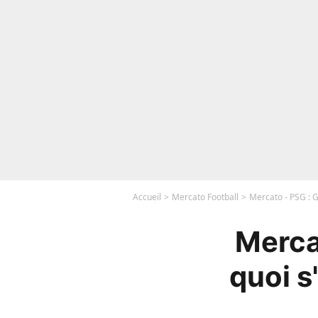
Accueil
Mercato Football
Mercato - PSG : G
Mercat
quoi s