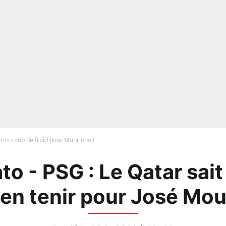
ros coup de froid pour Mourinho !
o - PSG : Le Qatar sait
'en tenir pour José Mou