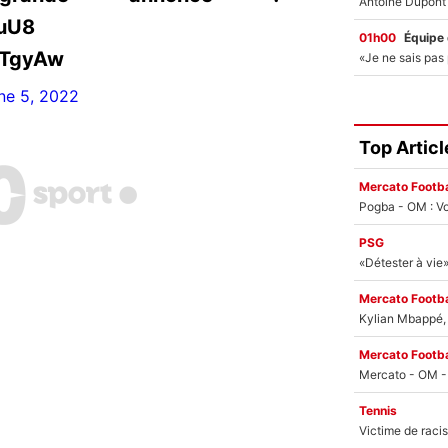
MuU8
01h00
Équipe
iTgyAw
ne 5, 2022
Top Articl
Mercato Footba
Pogba - OM : Vo
PSG
Mercato Footba
Kylian Mbappé, u
Mercato Footba
Tennis