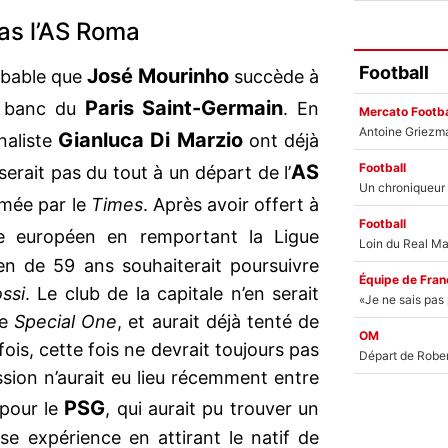
as l’AS Roma
Football
José Mourinho
obable que
succède à
Paris Saint-Germain
e banc du
. En
Mercato Footba
Gianluca Di Marzio
naliste
ont déjà
Football
AS
erait pas du tout à un départ de l’
rmée par le
Times
. Après avoir offert à
Football
e européen en remportant la Ligue
en de 59 ans souhaiterait poursuivre
Équipe de Fran
ossi
. Le club de la capitale n’en serait
le
Special One
, et aurait déjà tenté de
OM
efois, cette fois ne devrait toujours pas
sion n’aurait eu lieu récemment entre
PSG
 pour le
, qui aurait pu trouver un
se expérience en attirant le natif de