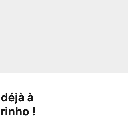
 déjà à
rinho !