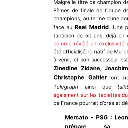
Malgré le titre de champion d
8èmes de finale de Coupe de
champions, au terme d’une dou
Real Madrid
face au
. Une p
tacticien de 50 ans, déjà en
comme révélé en exclusivité 
été officialisé, le natif de Mur
à venir, et son successeur e
Zinedine Zidane
Joachi
,
Christophe Galtier
ont no
Telegraph
ainsi que
tal
également sur les tablettes d
de France pourrait d’ores et déj
Mercato - PSG : Leona
prépare sa 