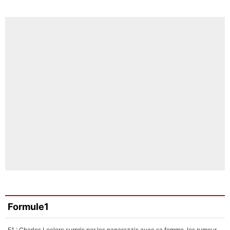
Formule1
F1 : Charles Leclerc surpris par les paparazzis avec sa femme, les rumeurs étaient vraies !