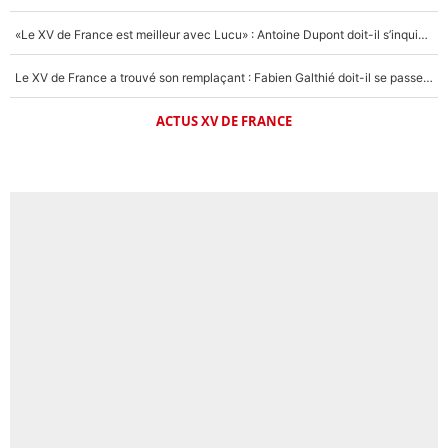
«Le XV de France est meilleur avec Lucu» : Antoine Dupont doit-il s’inquiéter pour sa place ?
Le XV de France a trouvé son remplaçant : Fabien Galthié doit-il se passer d'Antoine Dupont ?
ACTUS XV DE FRANCE