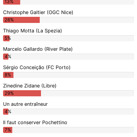
13%
Christophe Galtier (OGC Nice)
28%
Thiago Motta (La Spezia)
5%
Marcelo Gallardo (River Plate)
4%
Sérgio Conceição (FC Porto)
8%
Zinedine Zidane (Libre)
29%
Un autre entraîneur
4%
Il faut conserver Pochettino
7%