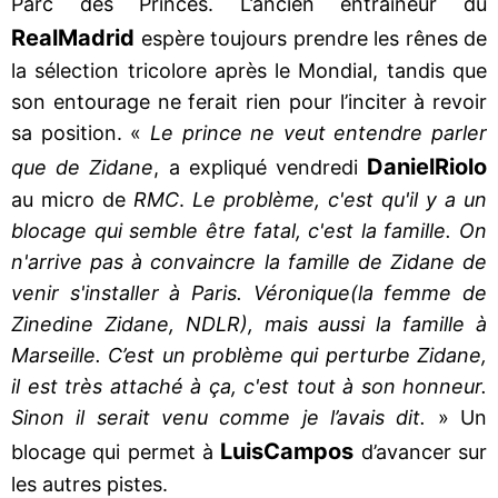
Parc des Princes. L’ancien entraîneur du
Real
Madrid
espère toujours prendre les rênes de
la sélection tricolore après le Mondial, tandis que
son entourage ne ferait rien pour l’inciter à revoir
sa position. «
Le prince ne veut entendre parler
Daniel
Riolo
que de Zidane
, a expliqué vendredi
au micro de
RMC
.
Le problème, c'est qu'il y a un
blocage qui semble être fatal, c'est la famille. On
n'arrive pas à convaincre la famille de Zidane de
venir s'installer à Paris. Véronique
(la femme de
Zinedine Zidane, NDLR), mais aussi la famille à
Marseille. C’est un problème qui perturbe Zidane,
il est très attaché à ça, c'est tout à son honneur.
Sinon il serait venu comme je l’avais dit.
» Un
Luis
Campos
blocage qui permet à
d’avancer sur
les autres pistes.