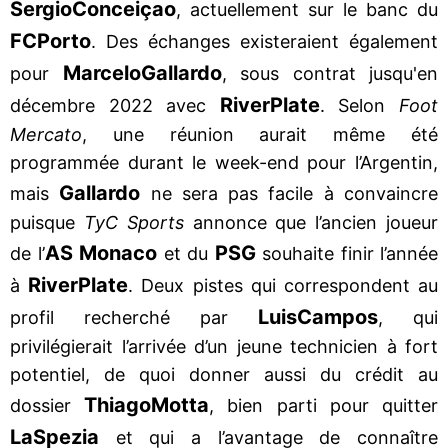
Sergio
Conceiçao
, actuellement sur le banc du
FC
Porto
. Des échanges existeraient également
Marcelo
Gallardo
pour
, sous contrat jusqu'en
River
Plate
décembre 2022 avec
. Selon
Foot
Mercato
, une réunion aurait même été
programmée durant le week-end pour l’Argentin,
Gallardo
mais
ne sera pas facile à convaincre
puisque
TyC Sports
annonce que l’ancien joueur
AS Monaco
PSG
de l’
et du
souhaite finir l’année
River
Plate
à
. Deux pistes qui correspondent au
Luis
Campos
profil recherché par
, qui
privilégierait l’arrivée d’un jeune technicien à fort
potentiel, de quoi donner aussi du crédit au
Thiago
Motta
dossier
, bien parti pour quitter
La
Spezia
et qui a l’avantage de connaître