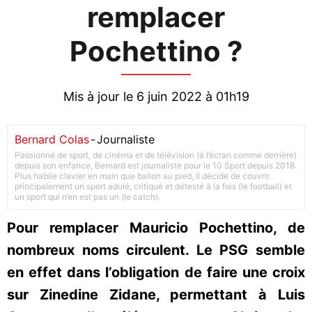
remplacer
Pochettino ?
Mis à jour le 6 juin 2022 à 01h19
Bernard Colas
-
Journaliste
Passionné de sport, de cinéma et de télévision (à l’écran comme derrière)
depuis son enfance, Bernard est journaliste pour le 10 Sport depuis 2018.
Plus habile clavier en main que ballon au pied, il décide de couvrir
principalement un sport adulé, critiqué et détesté à la fois (le football) et
un sport qui n’en est pas un (le catch).
Pour remplacer Mauricio Pochettino, de
nombreux noms circulent. Le PSG semble
en effet dans l’obligation de faire une croix
sur Zinedine Zidane, permettant à Luis