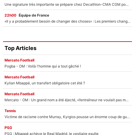
Une signature très importante se prépare chez Decathlon-CMA CGM pour aider Paul Seixas à gagner le Tour de France 2027
22h00
Équipe de France
«Il y a probablement besoin de changer des choses» : Les premiers changements de Zinedine Zidane en équipe de France sont révélés ?
Top Articles
Mercato Football
Pogba - OM : Voilà l'homme qui a tout gâché !
Mercato Football
Kylian Mbappé, un transfert obligatoire cet été ?
Mercato Football
Mercato - OM : Un grand nom a été éjecté, «l’entraîneur ne voulait pas me conserver»
Tennis
Victime de racisme contre Murray, Kyrgios pousse un énorme coup de gueule !
PSG
PSG : Mbappé achève le Real Madrid, le vestiaire exulte