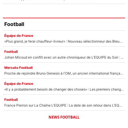
Football
Équipe de France
«Plus grand, je ferai chauffeur-livreur» : Nouveau sélectionneur des Bleus, Zinédine Zidane s’était imaginé un avenir très différent lorsqu'il était enfant
Football
Johan Micoud en conflit avec un autre chroniqueur de L’EQUIPE du Soir : «Pendant un moment, je ne les ai pas remis ensemble dans l'émission»
Mercato Football
Proche de rejoindre Bruno Genesio à l'OM, un ancien international français va finalement débarquer... sur RMC !
Équipe de France
«Il y a probablement besoin de changer des choses» : Les premiers changements de Zinedine Zidane en équipe de France sont révélés ?
Football
France Pierron sur La Chaîne L'EQUIPE : La date de son retour dans L'EQUIPE de Choc est connue... et c'était très attendu
NEWS FOOTBALL