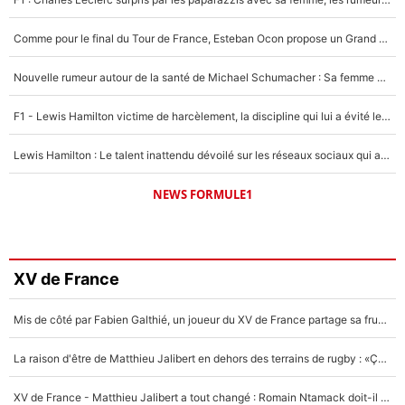
Comme pour le final du Tour de France, Esteban Ocon propose un Grand Prix de Formule 1 à Paris : «Autour de l’Arc de Triomphe, ce serait génial» !
Nouvelle rumeur autour de la santé de Michael Schumacher : Sa femme Corinna sort du silence
F1 - Lewis Hamilton victime de harcèlement, la discipline qui lui a évité le pire : «J'aurais probablement mal tourné»
Lewis Hamilton : Le talent inattendu dévoilé sur les réseaux sociaux qui a impressionné Kim Kardashian pendant leurs vacances en amoureux !
NEWS FORMULE1
XV de France
Mis de côté par Fabien Galthié, un joueur du XV de France partage sa frustration : «ils ne me l’ont pas dit tout de suite»
La raison d'être de Matthieu Jalibert en dehors des terrains de rugby : «Ça m'atteint autant que si tu touches à un membre de ma famille»
XV de France - Matthieu Jalibert a tout changé : Romain Ntamack doit-il s’inquiéter pour sa place à un an de la Coupe du monde ?