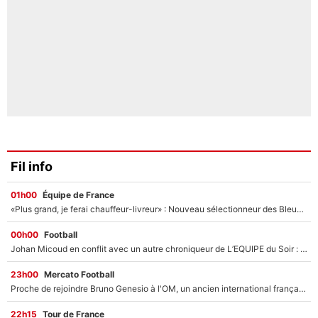
Fil info
01h00
Équipe de France
«Plus grand, je ferai chauffeur-livreur» : Nouveau sélectionneur des Bleus, Zinédine Zidane s’était imaginé un avenir très différent lorsqu'il était enfant
00h00
Football
Johan Micoud en conflit avec un autre chroniqueur de L’EQUIPE du Soir : «Pendant un moment, je ne les ai pas remis ensemble dans l'émission»
23h00
Mercato Football
Proche de rejoindre Bruno Genesio à l'OM, un ancien international français va finalement débarquer... sur RMC !
22h15
Tour de France