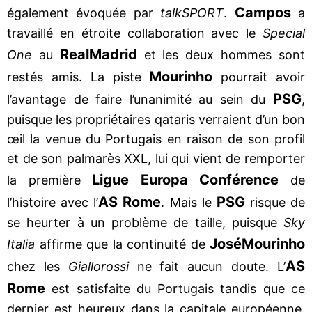
Campos
également évoquée par
talkSPORT
.
a
travaillé en étroite collaboration avec le
Special
Real
Madrid
One
au
et les deux hommes sont
Mourinho
restés amis. La piste
pourrait avoir
PSG
l’avantage de faire l’unanimité au sein du
,
puisque les propriétaires qataris verraient d’un bon
œil la venue du Portugais en raison de son profil
et de son palmarès XXL, lui qui vient de remporter
Ligue Europa Conférence
la première
de
AS Rome
PSG
l’histoire avec l’
. Mais le
risque de
se heurter à un problème de taille, puisque
Sky
José
Mourinho
Italia
affirme que la continuité de
AS
chez les
Giallorossi
ne fait aucun doute. L’
Rome
est satisfaite du Portugais tandis que ce
dernier est heureux dans la capitale européenne.