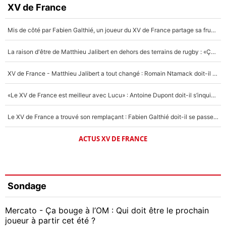
XV de France
Mis de côté par Fabien Galthié, un joueur du XV de France partage sa frustration : «ils ne me l’ont pas dit tout de suite»
La raison d'être de Matthieu Jalibert en dehors des terrains de rugby : «Ça m'atteint autant que si tu touches à un membre de ma famille»
XV de France - Matthieu Jalibert a tout changé : Romain Ntamack doit-il s’inquiéter pour sa place à un an de la Coupe du monde ?
«Le XV de France est meilleur avec Lucu» : Antoine Dupont doit-il s’inquiéter pour sa place ?
Le XV de France a trouvé son remplaçant : Fabien Galthié doit-il se passer d'Antoine Dupont ?
ACTUS XV DE FRANCE
Sondage
Mercato - Ça bouge à l’OM : Qui doit être le prochain
joueur à partir cet été ?