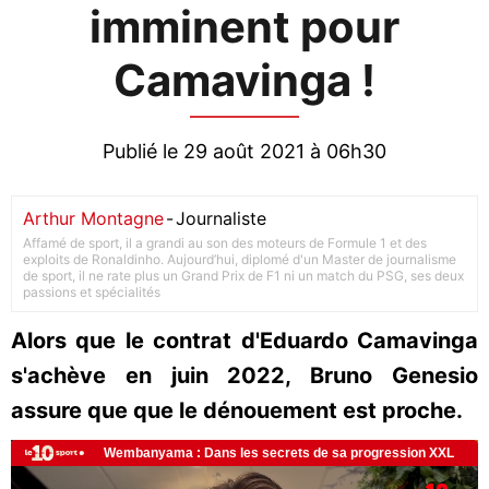
imminent pour
Camavinga !
Publié le 29 août 2021 à 06h30
Arthur Montagne
-
Journaliste
Affamé de sport, il a grandi au son des moteurs de Formule 1 et des
exploits de Ronaldinho. Aujourd’hui, diplomé d'un Master de journalisme
de sport, il ne rate plus un Grand Prix de F1 ni un match du PSG, ses deux
passions et spécialités
Alors que le contrat d'Eduardo Camavinga
s'achève en juin 2022, Bruno Genesio
assure que que le dénouement est proche.