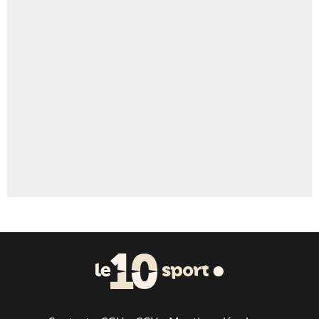
4%
Un autre joueur
5%
1568 personnes ont participé aux votes.