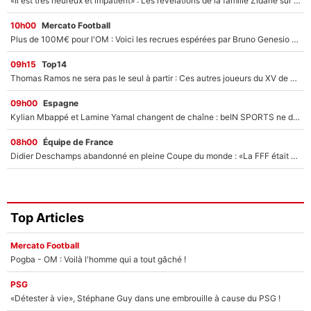
«Il est très heureux et impatient» : Les révélations de la famille Zidane sur sa prise de pouvoir en équipe de France !
10h00
Mercato Football
Plus de 100M€ pour l'OM : Voici les recrues espérées par Bruno Genesio et Grégory Lorenzi après l’opération dégraissage
09h15
Top14
Thomas Ramos ne sera pas le seul à partir : Ces autres joueurs du XV de France pourraient aussi quitter le Stade Toulousain, un club de Top 14 est déjà sur les rangs
09h00
Espagne
Kylian Mbappé et Lamine Yamal changent de chaîne : beIN SPORTS ne digère pas cette décision historique et prédit un fiasco pour la Liga
08h00
Équipe de France
Didier Deschamps abandonné en pleine Coupe du monde : «La FFF était déjà passée à Zinedine Zidane»
Top Articles
Mercato Football
Pogba - OM : Voilà l'homme qui a tout gâché !
PSG
«Détester à vie», Stéphane Guy dans une embrouille à cause du PSG !