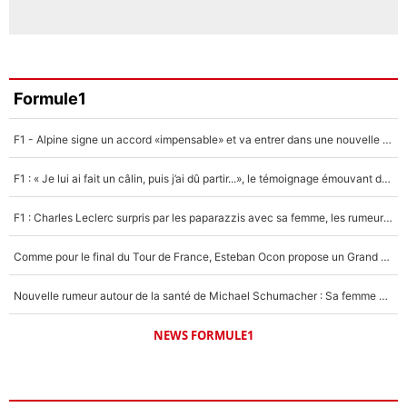
Formule1
F1 - Alpine signe un accord «impensable» et va entrer dans une nouvelle dimension : Grande nouvelle pour Pierre Gasly !
F1 : « Je lui ai fait un câlin, puis j’ai dû partir...», le témoignage émouvant de Max Verstappen sur sa fille
F1 : Charles Leclerc surpris par les paparazzis avec sa femme, les rumeurs étaient vraies !
Comme pour le final du Tour de France, Esteban Ocon propose un Grand Prix de Formule 1 à Paris : «Autour de l’Arc de Triomphe, ce serait génial» !
Nouvelle rumeur autour de la santé de Michael Schumacher : Sa femme Corinna sort du silence
NEWS FORMULE1