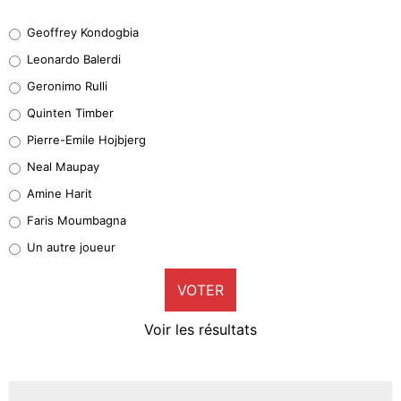
Geoffrey Kondogbia
Geoffrey Kondogbia
38%
Leonardo Balerdi
Leonardo Balerdi
Geronimo Rulli
32%
Quinten Timber
Geronimo Rulli
Pierre-Emile Hojbjerg
5%
Neal Maupay
Quinten Timber
Amine Harit
1%
Faris Moumbagna
Pierre-Emile Hojbjerg
Un autre joueur
9%
VOTER
Neal Maupay
4%
Voir les résultats
Amine Harit
3%
Faris Moumbagna