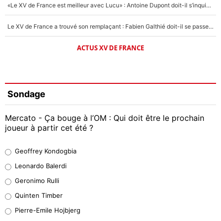
«Le XV de France est meilleur avec Lucu» : Antoine Dupont doit-il s’inquiéter pour sa place ?
Le XV de France a trouvé son remplaçant : Fabien Galthié doit-il se passer d'Antoine Dupont ?
ACTUS XV DE FRANCE
Sondage
Mercato - Ça bouge à l’OM : Qui doit être le prochain
joueur à partir cet été ?
Geoffrey Kondogbia
Geoffrey Kondogbia
38%
Leonardo Balerdi
Leonardo Balerdi
Geronimo Rulli
32%
Quinten Timber
Geronimo Rulli
Pierre-Emile Hojbjerg
5%