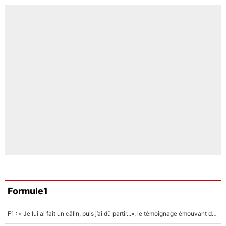
Formule1
F1 : « Je lui ai fait un câlin, puis j’ai dû partir...», le témoignage émouvant de Max Verstappen sur sa fille