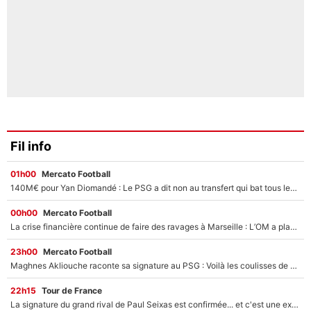
Fil info
01h00
Mercato Football
140M€ pour Yan Diomandé : Le PSG a dit non au transfert qui bat tous les records sur le mercato
00h00
Mercato Football
La crise financière continue de faire des ravages à Marseille : L’OM a placé 12 joueurs sur le marché des transferts… et ça pourrait lui rapporter près de 100M€ !
23h00
Mercato Football
Maghnes Akliouche raconte sa signature au PSG : Voilà les coulisses de son transfert de rêve à 50M€
22h15
Tour de France
La signature du grand rival de Paul Seixas est confirmée... et c'est une excellente nouvelle pour l'équipe Decathlon-CMA CGM !