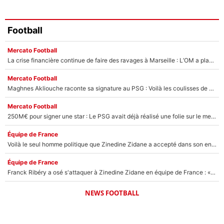
Football
Mercato Football
La crise financière continue de faire des ravages à Marseille : L’OM a placé 12 joueurs sur le marché des transferts… et ça pourrait lui rapporter près de 100M€ !
Mercato Football
Maghnes Akliouche raconte sa signature au PSG : Voilà les coulisses de son transfert de rêve à 50M€
Mercato Football
250M€ pour signer une star : Le PSG avait déjà réalisé une folie sur le mercato bien avant Neymar !
Équipe de France
Voilà le seul homme politique que Zinedine Zidane a accepté dans son entourage : «Je garde un très bon souvenir de lui»
Équipe de France
Franck Ribéry a osé s'attaquer à Zinedine Zidane en équipe de France : «Je n'aurais jamais fait ça»
NEWS FOOTBALL