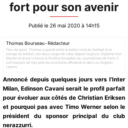
fort pour son avenir
Publié le 26 mai 2020 à 14h15
Thomas Bourseau
-
Rédacteur
Féru de sport, Thomas a grandi entre le ballon rond du football et le
orange du basket, ses deux coups de cœur depuis toujours. Diplômé d’un
Master et d’une Licence à l’Institut Européen du Journalisme de Paris, il
suit toujours de très près les aventures d’Arsenal et des Los Angeles
Lakers.
Annoncé depuis quelques jours vers l’Inter
Milan, Edinson Cavani serait le profil parfait
pour évoluer aux côtés de Christian Eriksen
et pourquoi pas avec Timo Werner selon le
président du sponsor principal du club
nerazzurri.