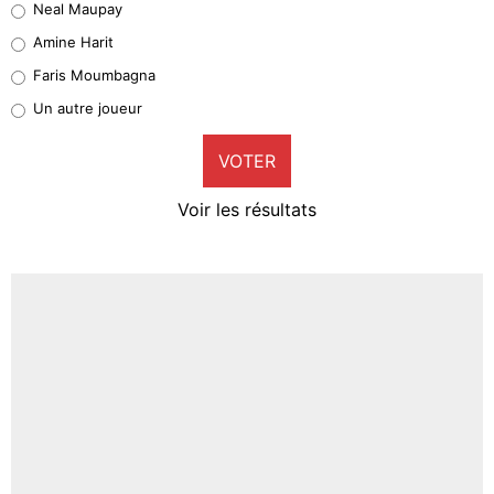
Neal Maupay
Quinten Timber
Amine Harit
1%
Faris Moumbagna
Pierre-Emile Hojbjerg
Un autre joueur
9%
VOTER
Neal Maupay
4%
Voir les résultats
Amine Harit
3%
Faris Moumbagna
5%
Un autre joueur
5%
1537 personnes ont participé aux votes.