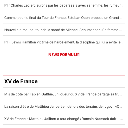
F1 : Charles Leclerc surpris par les paparazzis avec sa femme, les rumeurs étaient vraies !
Comme pour le final du Tour de France, Esteban Ocon propose un Grand Prix de Formule 1 à Paris : «Autour de l’Arc de Triomphe, ce serait génial» !
Nouvelle rumeur autour de la santé de Michael Schumacher : Sa femme Corinna sort du silence
F1 - Lewis Hamilton victime de harcèlement, la discipline qui lui a évité le pire : «J'aurais probablement mal tourné»
NEWS FORMULE1
XV de France
Mis de côté par Fabien Galthié, un joueur du XV de France partage sa frustration : «ils ne me l’ont pas dit tout de suite»
La raison d'être de Matthieu Jalibert en dehors des terrains de rugby : «Ça m'atteint autant que si tu touches à un membre de ma famille»
XV de France - Matthieu Jalibert a tout changé : Romain Ntamack doit-il s’inquiéter pour sa place à un an de la Coupe du monde ?