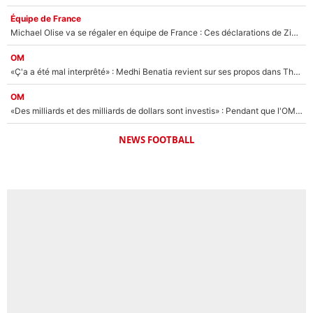
Équipe de France
Michael Olise va se régaler en équipe de France : Ces déclarations de Zinedine Zidane qui prouvent qu'il va tout miser sur la star du Bayern Munich !
OM
«Ç'a a été mal interprêté» : Medhi Benatia revient sur ses propos dans The Bridge et précise ses conditions pour rejoindre le PSG !
OM
«Des milliards et des milliards de dollars sont investis» : Pendant que l'OM est en pleine crise financière, Frank McCourt lance un nouveau projet à 260M€ !
NEWS FOOTBALL