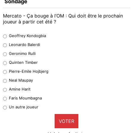
Sondage
Mercato - Ça bouge à l’OM : Qui doit être le prochain
joueur à partir cet été ?
Geoffrey Kondogbia
Geoffrey Kondogbia
38%
Leonardo Balerdi
Leonardo Balerdi
Geronimo Rulli
32%
Quinten Timber
Geronimo Rulli
Pierre-Emile Hojbjerg
5%
Neal Maupay
Quinten Timber
Amine Harit
1%
Faris Moumbagna
Pierre-Emile Hojbjerg
Un autre joueur
9%
VOTER
Neal Maupay
4%