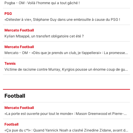
Pogba - OM : Voilà l'homme qui a tout gâché !
PSG
«Détester à vie», Stéphane Guy dans une embrouille à cause du PSG !
Mercato Football
Kylian Mbappé, un transfert obligatoire cet été ?
Mercato Football
Mercato - OM - «Dès que je prends un club, je t’appellerai» : La promesse de Marcelino au moment de claquer la porte
Tennis
Victime de racisme contre Murray, Kyrgios pousse un énorme coup de gueule !
Football
Mercato Football
«La porte est ouverte pour tout le monde» : Mason Greenwood et Pierre-Emerick Aubameyang ont quitté l'OM, Amine Gouiri balance sur la suite du mercato et sur la réaction du vestiaire !
Football
«Ça pue du c*l» : Quand Yannick Noah a clashé Zinedine Zidane, avant de se faire recadrer par le nouveau sélectionneur de l'équipe de France !