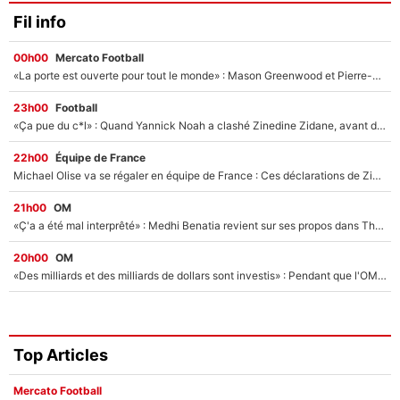
Fil info
00h00
Mercato Football
«La porte est ouverte pour tout le monde» : Mason Greenwood et Pierre-Emerick Aubameyang ont quitté l'OM, Amine Gouiri balance sur la suite du mercato et sur la réaction du vestiaire !
23h00
Football
«Ça pue du c*l» : Quand Yannick Noah a clashé Zinedine Zidane, avant de se faire recadrer par le nouveau sélectionneur de l'équipe de France !
22h00
Équipe de France
Michael Olise va se régaler en équipe de France : Ces déclarations de Zinedine Zidane qui prouvent qu'il va tout miser sur la star du Bayern Munich !
21h00
OM
«Ç'a a été mal interprêté» : Medhi Benatia revient sur ses propos dans The Bridge et précise ses conditions pour rejoindre le PSG !
20h00
OM
«Des milliards et des milliards de dollars sont investis» : Pendant que l'OM est en pleine crise financière, Frank McCourt lance un nouveau projet à 260M€ !
Top Articles
Mercato Football