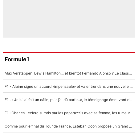
Formule1
Max Verstappen, Lewis Hamilton… et bientôt Fernando Alonso ? Le classement des pilotes les mieux payés en Formule 1 risque de changer !
F1 - Alpine signe un accord «impensable» et va entrer dans une nouvelle dimension : Grande nouvelle pour Pierre Gasly !
F1 : « Je lui ai fait un câlin, puis j’ai dû partir...», le témoignage émouvant de Max Verstappen sur sa fille
F1 : Charles Leclerc surpris par les paparazzis avec sa femme, les rumeurs étaient vraies !
Comme pour le final du Tour de France, Esteban Ocon propose un Grand Prix de Formule 1 à Paris : «Autour de l’Arc de Triomphe, ce serait génial» !