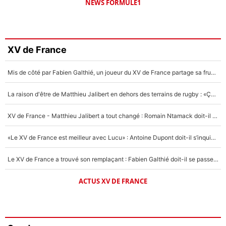
NEWS FORMULE1
XV de France
Mis de côté par Fabien Galthié, un joueur du XV de France partage sa frustration : «ils ne me l’ont pas dit tout de suite»
La raison d'être de Matthieu Jalibert en dehors des terrains de rugby : «Ça m'atteint autant que si tu touches à un membre de ma famille»
XV de France - Matthieu Jalibert a tout changé : Romain Ntamack doit-il s’inquiéter pour sa place à un an de la Coupe du monde ?
«Le XV de France est meilleur avec Lucu» : Antoine Dupont doit-il s’inquiéter pour sa place ?
Le XV de France a trouvé son remplaçant : Fabien Galthié doit-il se passer d'Antoine Dupont ?
ACTUS XV DE FRANCE