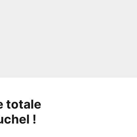
e totale
uchel !