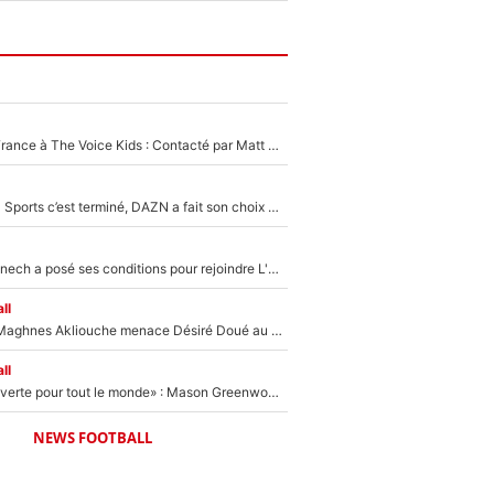
De l'équipe de France à The Voice Kids : Contacté par Matt Pokora, Kylian Mbappé a accepté de jouer un rôle inédit sur TF1 !
La Liga sur beIN Sports c’est terminé, DAZN a fait son choix pour Benjamin Da Silva et Omar Da Fonseca !
Raymond Domenech a posé ses conditions pour rejoindre L'EQUIPE du Soir : Il refuse de faire l'émission avec un autre chroniqueur !
ll
Le transfert de Maghnes Akliouche menace Désiré Doué au PSG : «Je valide à 200%»
ll
«La porte est ouverte pour tout le monde» : Mason Greenwood et Pierre-Emerick Aubameyang ont quitté l'OM, Amine Gouiri balance sur la suite du mercato et sur la réaction du vestiaire !
NEWS FOOTBALL