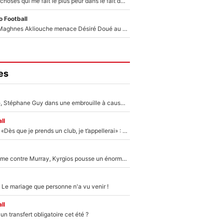
«C’est l'une des choses qui me fait le plus peur dans le fait de devenir maman» : En couple avec Antoine Dupont, Iris Mittenaere s'inquiète déjà pour ses futurs enfants !
 Football
Le transfert de Maghnes Akliouche menace Désiré Doué au PSG : «Je valide à 200%»
es
«Détester à vie», Stéphane Guy dans une embrouille à cause du PSG !
ll
Mercato - OM - «Dès que je prends un club, je t’appellerai» : La promesse de Marcelino au moment de claquer la porte
Victime de racisme contre Murray, Kyrgios pousse un énorme coup de gueule !
 Le mariage que personne n'a vu venir !
ll
n transfert obligatoire cet été ?