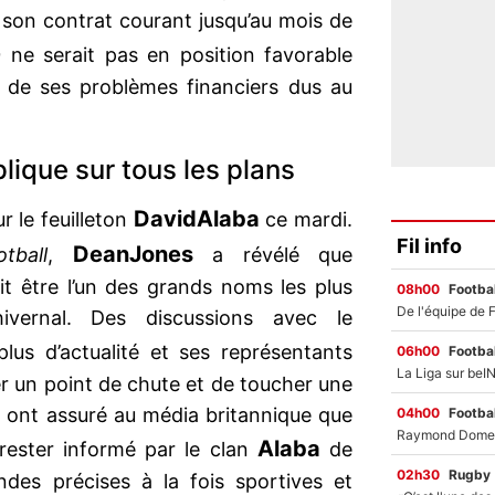
son contrat courant jusqu’au mois de
G
ne serait pas en position favorable
 de ses problèmes financiers dus au
lique sur tous les plans
David
Alaba
r le feuilleton
ce mardi.
Fil info
Dean
Jones
tball
,
a révélé que
ait être l’un des grands noms les plus
08h00
Footbal
ivernal. Des discussions avec le
lus d’actualité et ses représentants
06h00
Footbal
uver un point de chute et de toucher une
 ont assuré au média britannique que
04h00
Footbal
Alaba
ester informé par le clan
de
02h30
Rugby
des précises à la fois sportives et