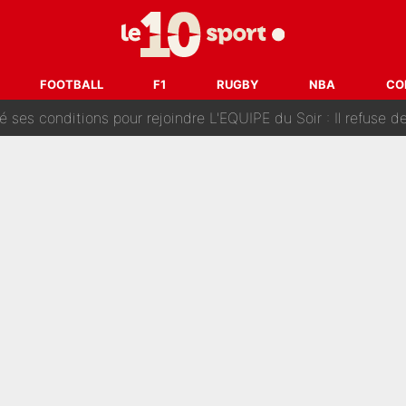
Voice Kids : Contacté par Matt Pokora, Kylian Mbappé a accepté
est terminé, DAZN a fait son choix pour Benjamin Da Silva et
FOOTBALL
F1
RUGBY
NBA
CO
onditions pour rejoindre L'EQUIPE du Soir : Il refuse de faire l'
 plus peur dans le fait de devenir maman» : En couple avec Antoine Dupont, Iris Mitte
kliouche menace Désiré Doué au PSG : «Je valide à 200%»