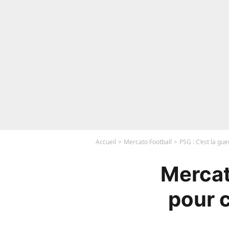
Accueil
Mercato Football
PSG : C’est la gu
Mercato
pour c