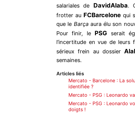
David
Alaba
salariales de
. 
FC
Barcelone
frotter au
qui s
que le
Barça
aura élu son nouv
PSG
Pour finir, le
serait ég
l’incertitude en vue de leurs
Ala
sérieux frein au dossier
semaines.
Articles liés
Mercato - Barcelone : La so
identifiée ?
Mercato - PSG : Leonardo va 
Mercato - PSG : Leonardo voit 
doigts !