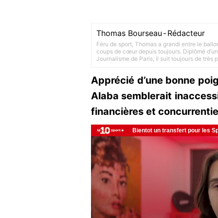
Thomas Bourseau
-
Rédacteur
Féru de sport, Thomas a grandi entre le ballo
coups de cœur depuis toujours. Diplômé d’un 
Journalisme de Paris, il suit toujours de très
Apprécié d’une bonne poi
Alaba semblerait inaccessi
financières et concurrentie