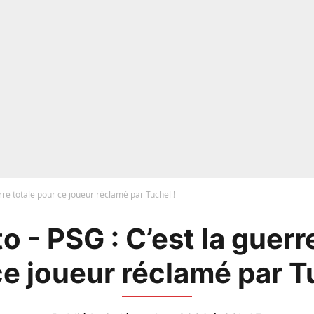
erre totale pour ce joueur réclamé par Tuchel !
 - PSG : C’est la guerr
e joueur réclamé par T