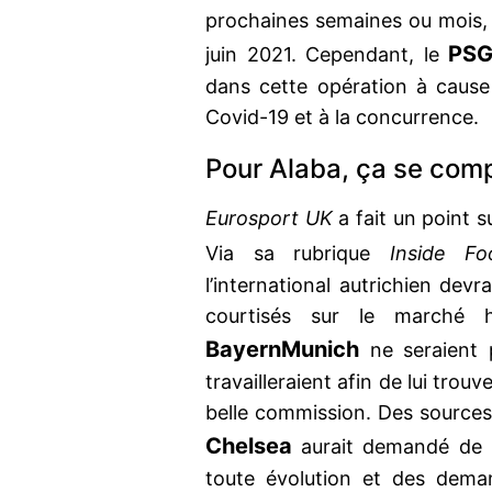
prochaines semaines ou mois, 
PS
juin 2021. Cependant, le
dans cette opération à cause
Covid-19 et à la concurrence.
Pour Alaba, ça se comp
Eurosport UK
a fait un point su
Via sa rubrique
Inside Foo
l’international autrichien devr
courtisés sur le marché h
Bayern
Munich
ne seraient p
travailleraient afin de lui tro
belle commission. Des sources
Chelsea
aurait demandé de r
toute évolution et des deman