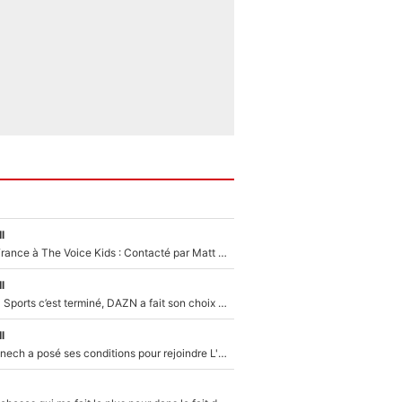
l
De l'équipe de France à The Voice Kids : Contacté par Matt Pokora, Kylian Mbappé a accepté de jouer un rôle inédit sur TF1 !
l
La Liga sur beIN Sports c’est terminé, DAZN a fait son choix pour Benjamin Da Silva et Omar Da Fonseca !
l
Raymond Domenech a posé ses conditions pour rejoindre L'EQUIPE du Soir : Il refuse de faire l'émission avec un autre chroniqueur !