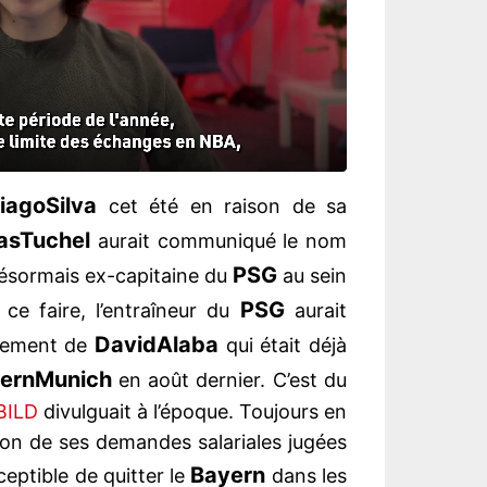
iago
Silva
cet été en raison de sa
as
Tuchel
aurait communiqué le nom
PSG
désormais ex-capitaine du
au sein
PSG
ce faire, l’entraîneur du
aurait
David
Alaba
tement de
qui était déjà
ern
Munich
en août dernier. C’est du
BILD
divulguait à l’époque. Toujours en
ison de ses demandes salariales jugées
Bayern
ceptible de quitter le
dans les