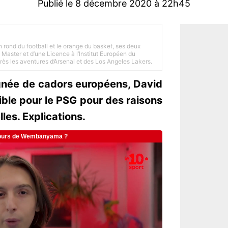
Publié le 8 décembre 2020 à 22h45
n rond du football et le orange du basket, ses deux
Master et d’une Licence à l’Institut Européen du
 près les aventures d’Arsenal et des Los Angeles Lakers.
gnée de cadors européens, David
ble pour le PSG pour des raisons
lles. Explications.