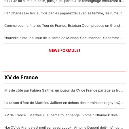
F1 : « Je lui ai fait un câlin, puis j’ai dû partir...», le témoignage émouvant de Max Verstappen sur sa fille
F1 : Charles Leclerc surpris par les paparazzis avec sa femme, les rumeurs étaient vraies !
Comme pour le final du Tour de France, Esteban Ocon propose un Grand Prix de Formule 1 à Paris : «Autour de l’Arc de Triomphe, ce serait génial» !
Nouvelle rumeur autour de la santé de Michael Schumacher : Sa femme Corinna sort du silence
NEWS FORMULE1
XV de France
Mis de côté par Fabien Galthié, un joueur du XV de France partage sa frustration : «ils ne me l’ont pas dit tout de suite»
La raison d'être de Matthieu Jalibert en dehors des terrains de rugby : «Ça m'atteint autant que si tu touches à un membre de ma famille»
XV de France - Matthieu Jalibert a tout changé : Romain Ntamack doit-il s’inquiéter pour sa place à un an de la Coupe du monde ?
«Le XV de France est meilleur avec Lucu» : Antoine Dupont doit-il s’inquiéter pour sa place ?