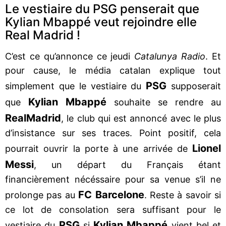
Le vestiaire du PSG penserait que
Kylian Mbappé veut rejoindre elle
Real Madrid !
C’est ce qu’annonce ce jeudi
Catalunya Radio
. Et
pour cause, le média catalan explique tout
PSG
simplement que le vestiaire du
supposerait
Kylian Mbappé
que
souhaite se rendre au
Real
Madrid
, le club qui est annoncé avec le plus
d’insistance sur ses traces. Point positif, cela
Lionel
pourrait ouvrir la porte à une arrivée de
Messi
, un départ du Français étant
financièrement nécéssaire pour sa venue s’il ne
FC Barcelone
prolonge pas au
. Reste à savoir si
ce lot de consolation sera suffisant pour le
PSG
Kylian Mbappé
vestiaire du
si
vient bel et