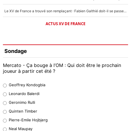
Le XV de France a trouvé son remplaçant : Fabien Galthié doit-il se passer d'Antoine Dupont ?
ACTUS XV DE FRANCE
Sondage
Mercato - Ça bouge à l’OM : Qui doit être le prochain
joueur à partir cet été ?
Geoffrey Kondogbia
Geoffrey Kondogbia
38%
Leonardo Balerdi
Leonardo Balerdi
Geronimo Rulli
32%
Quinten Timber
Geronimo Rulli
Pierre-Emile Hojbjerg
5%
Neal Maupay