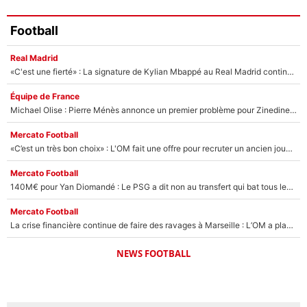
Football
Real Madrid
«C'est une fierté» : La signature de Kylian Mbappé au Real Madrid continue de régaler l'Espagne
Équipe de France
Michael Olise : Pierre Ménès annonce un premier problème pour Zinedine Zidane en équipe de France
Mercato Football
«C’est un très bon choix» : L'OM fait une offre pour recruter un ancien joueur du PSG... et c'est validé dans l'After Foot !
Mercato Football
140M€ pour Yan Diomandé : Le PSG a dit non au transfert qui bat tous les records sur le mercato
Mercato Football
La crise financière continue de faire des ravages à Marseille : L’OM a placé 12 joueurs sur le marché des transferts… et ça pourrait lui rapporter près de 100M€ !
NEWS FOOTBALL