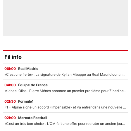
Fil info
06h00
Real Madrid
«C'est une fierté» : La signature de Kylian Mbappé au Real Madrid continue de régaler l'Espagne
04h00
Équipe de France
Michael Olise : Pierre Ménès annonce un premier problème pour Zinedine Zidane en équipe de France
02h30
Formule1
F1 - Alpine signe un accord «impensable» et va entrer dans une nouvelle dimension : Grande nouvelle pour Pierre Gasly !
02h00
Mercato Football
«C’est un très bon choix» : L'OM fait une offre pour recruter un ancien joueur du PSG... et c'est validé dans l'After Foot !