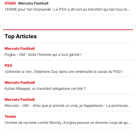
01h00
Mercato Football
140M€ pour Yan Diomandé : Le PSG a dit non au transfert qui bat tous les records sur le mercato
Top Articles
Mercato Football
Pogba - OM : Voilà l'homme qui a tout gâché !
PSG
«Détester à vie», Stéphane Guy dans une embrouille à cause du PSG !
Mercato Football
Kylian Mbappé, un transfert obligatoire cet été ?
Mercato Football
Mercato - OM - «Dès que je prends un club, je t’appellerai» : La promesse de Marcelino au moment de claquer la porte
Tennis
Victime de racisme contre Murray, Kyrgios pousse un énorme coup de gueule !