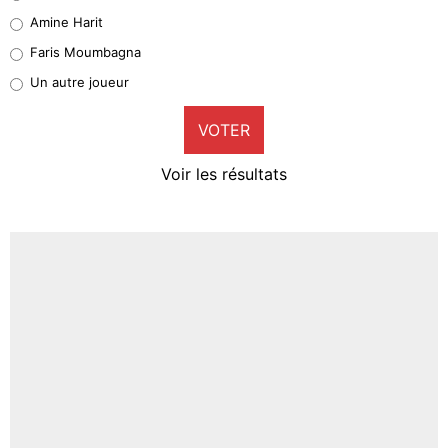
Quinten Timber
Amine Harit
1%
Faris Moumbagna
Pierre-Emile Hojbjerg
Un autre joueur
9%
VOTER
Neal Maupay
4%
Voir les résultats
Amine Harit
3%
Faris Moumbagna
5%
Un autre joueur
5%
1547 personnes ont participé aux votes.