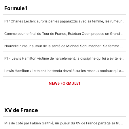
Formule1
F1 : Charles Leclerc surpris par les paparazzis avec sa femme, les rumeurs étaient vraies !
Comme pour le final du Tour de France, Esteban Ocon propose un Grand Prix de Formule 1 à Paris : «Autour de l’Arc de Triomphe, ce serait génial» !
Nouvelle rumeur autour de la santé de Michael Schumacher : Sa femme Corinna sort du silence
F1 - Lewis Hamilton victime de harcèlement, la discipline qui lui a évité le pire : «J'aurais probablement mal tourné»
Lewis Hamilton : Le talent inattendu dévoilé sur les réseaux sociaux qui a impressionné Kim Kardashian pendant leurs vacances en amoureux !
NEWS FORMULE1
XV de France
Mis de côté par Fabien Galthié, un joueur du XV de France partage sa frustration : «ils ne me l’ont pas dit tout de suite»