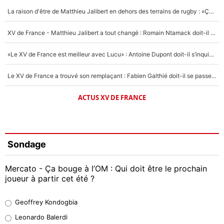
La raison d'être de Matthieu Jalibert en dehors des terrains de rugby : «Ça m'atteint autant que si tu touches à un membre de ma famille»
XV de France - Matthieu Jalibert a tout changé : Romain Ntamack doit-il s’inquiéter pour sa place à un an de la Coupe du monde ?
«Le XV de France est meilleur avec Lucu» : Antoine Dupont doit-il s’inquiéter pour sa place ?
Le XV de France a trouvé son remplaçant : Fabien Galthié doit-il se passer d'Antoine Dupont ?
ACTUS XV DE FRANCE
Sondage
Mercato - Ça bouge à l’OM : Qui doit être le prochain
joueur à partir cet été ?
Geoffrey Kondogbia
Geoffrey Kondogbia
38%
Leonardo Balerdi