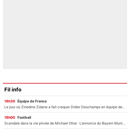
Fil info
16h30
Équipe de France
Le jour où Zinedine Zidane a fait craquer Didier Deschamps en équipe de France : «Je m’en suis voulu», l’ancien sélectionneur a regretté son geste !
16h00
Football
Scandale dans la vie privée de Michael Olise : L’annonce du Bayern Munich sur son enfant caché