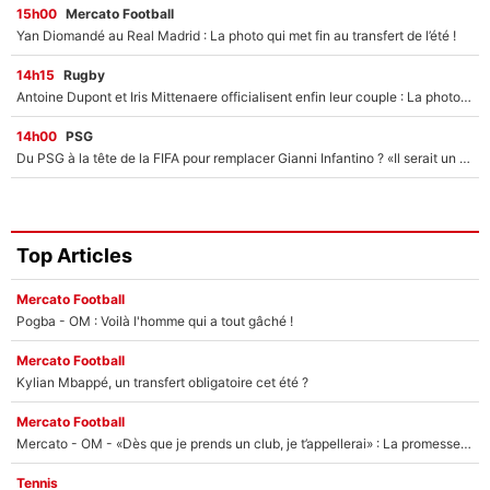
15h00
Mercato Football
Yan Diomandé au Real Madrid : La photo qui met fin au transfert de l’été !
14h15
Rugby
Antoine Dupont et Iris Mittenaere officialisent enfin leur couple : La photo qui enflamme les réseaux sociaux
14h00
PSG
Du PSG à la tête de la FIFA pour remplacer Gianni Infantino ? «Il serait un mauvais président», le patron de la Liga s'attaque à Nasser Al-Khelaïfi !
Top Articles
Mercato Football
Pogba - OM : Voilà l'homme qui a tout gâché !
Mercato Football
Kylian Mbappé, un transfert obligatoire cet été ?
Mercato Football
Mercato - OM - «Dès que je prends un club, je t’appellerai» : La promesse de Marcelino au moment de claquer la porte
Tennis