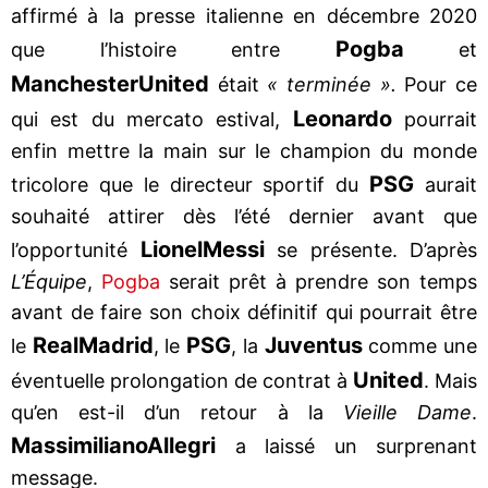
affirmé à la presse italienne en décembre 2020
Pogba
que l’histoire entre
et
Manchester
United
était
« terminée ».
Pour ce
Leonardo
qui est du mercato estival,
pourrait
enfin mettre la main sur le champion du monde
PSG
tricolore que le directeur sportif du
aurait
souhaité attirer dès l’été dernier avant que
Lionel
Messi
l’opportunité
se présente. D’après
L’Équipe
,
Pogba
serait prêt à prendre son temps
avant de faire son choix définitif qui pourrait être
Real
Madrid
PSG
Juventus
le
, le
, la
comme une
United
éventuelle prolongation de contrat à
. Mais
qu’en est-il d’un retour à la
Vieille Dame
.
Massimiliano
Allegri
a laissé un surprenant
message.