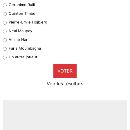
Leonardo Balerdi
Geronimo Rulli
32%
Quinten Timber
Geronimo Rulli
Pierre-Emile Hojbjerg
5%
Neal Maupay
Quinten Timber
Amine Harit
1%
Faris Moumbagna
Pierre-Emile Hojbjerg
Un autre joueur
9%
VOTER
Neal Maupay
4%
Voir les résultats
Amine Harit
3%
Faris Moumbagna
5%
Un autre joueur