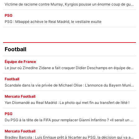
Victime de racisme contre Murray, Kyrgios pousse un énorme coup de gueule !
PSG
PSG : Mbappé achève le Real Madrid, le vestiaire exulte
Football
Équipe de France
Le jour où Zinedine Zidane a fait craquer Didier Deschamps en équipe de France : «Je m’en suis voulu», l’ancien sélectionneur a regretté son geste !
Football
Scandale dans la vie privée de Michael Olise : L’annonce du Bayern Munich sur son enfant caché
Mercato Football
Yan Diomandé au Real Madrid : La photo qui met fin au transfert de l’été !
PSG
Du PSG à la tête de la FIFA pour remplacer Gianni Infantino ? «Il serait un mauvais président», le patron de la Liga s'attaque à Nasser Al-Khelaïfi !
Mercato Football
Bradley Barcola : Luis Enrique prêt à l’écarter au PSG, la décision qui va accélérer son transfert à Liverpool ?