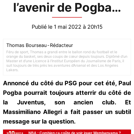
l’avenir de Pogba…
Publié le 1 mai 2022 à 20h15
Thomas Bourseau
-
Rédacteur
Féru de sport, Thomas a grandi entre le ballon rond du football et le
orange du basket, ses deux coups de cœur depuis toujours. Diplômé d’un
Master et d’une Licence à l’Institut Européen du Journalisme de Paris, il
suit toujours de très près les aventures d’Arsenal et des Los Angeles
Lakers.
Annoncé du côté du PSG pour cet été, Paul
Pogba pourrait toujours atterrir du côté de
la Juventus, son ancien club. Et
Massimiliano Allegri a fait passer un subtil
message sur la question.