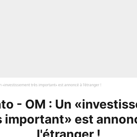
 «investissement très important» est annoncé à l'étranger !
to - OM : Un «investis
s important» est annon
l'étranger !