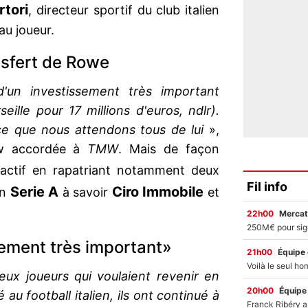
rtori
, directeur sportif du club italien
au joueur.
nsfert de Rowe
 d'un investissement très important
eille pour 17 millions d'euros, ndlr).
ce que nous attendons tous de lui
»,
iew accordée à
TMW
. Mais de façon
actif en rapatriant notamment deux
Fil info
Serie A
Ciro Immobile
en
à savoir
et
22h00
Mercat
ssement très important»
21h00
Équipe
ux joueurs qui voulaient revenir en
20h00
Équipe
 au football italien, ils ont continué à