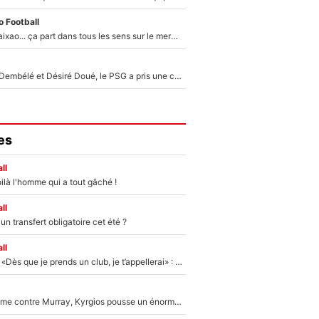
 Football
Medina, Rulli, Paixao... ça part dans tous les sens sur le mercato de l'OM : Frank McCourt va enfin récupérer l'argent qu'il attend ?
Sans Ousmane Dembélé et Désiré Doué, le PSG a pris une correction face à Majorque : Luis Enrique attend avec impatience des renforts !
es
ll
ilà l'homme qui a tout gâché !
ll
n transfert obligatoire cet été ?
ll
Mercato - OM - «Dès que je prends un club, je t’appellerai» : La promesse de Marcelino au moment de claquer la porte
Victime de racisme contre Murray, Kyrgios pousse un énorme coup de gueule !