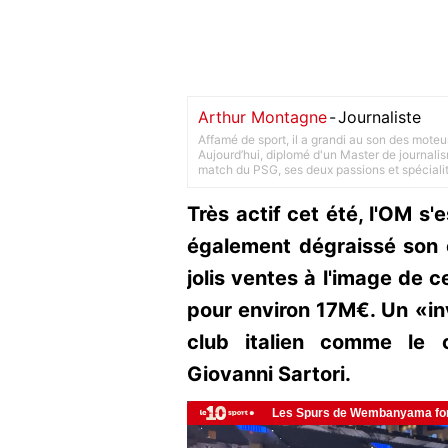
Arthur Montagne
-
Journaliste
Affamé de sport, il a grandi au son des moteu
Aujourd’hui, diplomé d'un Master de journalism
match du PSG, ses deux passions et spéciali
Très actif cet été, l'OM s
également dégraissé son e
jolis ventes à l'image de 
pour environ 17M€. Un «in
club italien comme le c
Giovanni Sartori.