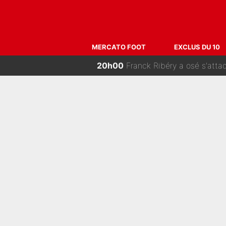
22h00
250M€ pour signer une star 
21h00
Voilà le seul homme politiq
MERCATO FOOT
EXCLUS DU 10
20h00
Franck Ribéry a osé s'attaq
19h00
Medina, Rulli, Paixao... ça pa
18h30
Sans Ousmane Dembélé et Désiré