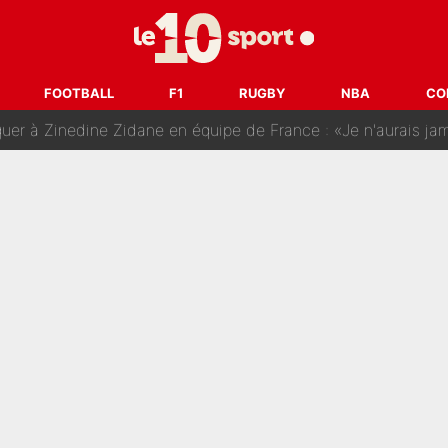
: Le PSG avait déjà réalisé une folie sur le mercato bien av
ue que Zinedine Zidane a accepté dans son entourage : «Je g
FOOTBALL
F1
RUGBY
NBA
CO
uer à Zinedine Zidane en équipe de France : «Je n'aurais jam
rt dans tous les sens sur le mercato de l'OM : Frank McCourt va enf
 Doué, le PSG a pris une correction face à Majorque : Luis Enrique a