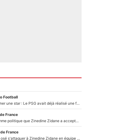
o Football
250M€ pour signer une star : Le PSG avait déjà réalisé une folie sur le mercato bien avant Neymar !
 de France
Voilà le seul homme politique que Zinedine Zidane a accepté dans son entourage : «Je garde un très bon souvenir de lui»
 de France
Franck Ribéry a osé s'attaquer à Zinedine Zidane en équipe de France : «Je n'aurais jamais fait ça»