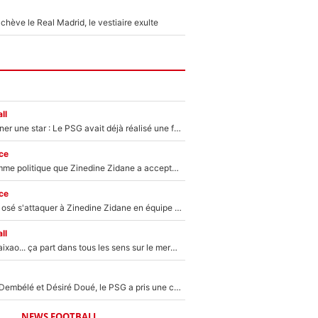
hève le Real Madrid, le vestiaire exulte
ll
250M€ pour signer une star : Le PSG avait déjà réalisé une folie sur le mercato bien avant Neymar !
ce
Voilà le seul homme politique que Zinedine Zidane a accepté dans son entourage : «Je garde un très bon souvenir de lui»
ce
Franck Ribéry a osé s'attaquer à Zinedine Zidane en équipe de France : «Je n'aurais jamais fait ça»
ll
Medina, Rulli, Paixao... ça part dans tous les sens sur le mercato de l'OM : Frank McCourt va enfin récupérer l'argent qu'il attend ?
Sans Ousmane Dembélé et Désiré Doué, le PSG a pris une correction face à Majorque : Luis Enrique attend avec impatience des renforts !
NEWS FOOTBALL