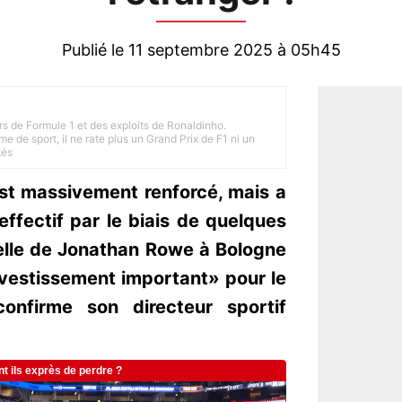
Publié le 11 septembre 2025 à 05h45
rs de Formule 1 et des exploits de Ronaldinho.
e de sport, il ne rate plus un Grand Prix de F1 ni un
tés
'est massivement renforcé, mais a
ffectif par le biais de quelques
celle de Jonathan Rowe à Bologne
vestissement important» pour le
onfirme son directeur sportif