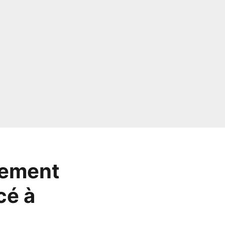
sement
cé à