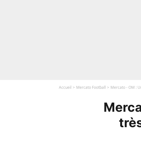
Accueil
Mercato Football
Mercato - OM : Un
Merca
trè