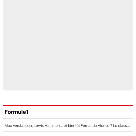
Formule1
Max Verstappen, Lewis Hamilton… et bientôt Fernando Alonso ? Le classement des pilotes les mieux payés en Formule 1 risque de changer !