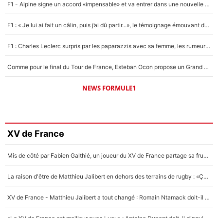
F1 - Alpine signe un accord «impensable» et va entrer dans une nouvelle dimension : Grande nouvelle pour Pierre Gasly !
F1 : « Je lui ai fait un câlin, puis j’ai dû partir...», le témoignage émouvant de Max Verstappen sur sa fille
F1 : Charles Leclerc surpris par les paparazzis avec sa femme, les rumeurs étaient vraies !
Comme pour le final du Tour de France, Esteban Ocon propose un Grand Prix de Formule 1 à Paris : «Autour de l’Arc de Triomphe, ce serait génial» !
NEWS FORMULE1
XV de France
Mis de côté par Fabien Galthié, un joueur du XV de France partage sa frustration : «ils ne me l’ont pas dit tout de suite»
La raison d'être de Matthieu Jalibert en dehors des terrains de rugby : «Ça m'atteint autant que si tu touches à un membre de ma famille»
XV de France - Matthieu Jalibert a tout changé : Romain Ntamack doit-il s’inquiéter pour sa place à un an de la Coupe du monde ?