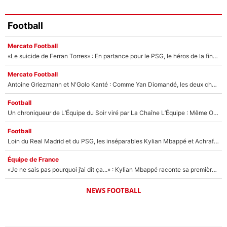
Football
Mercato Football
«Le suicide de Ferran Torres» : En partance pour le PSG, le héros de la finale de la Coupe du monde s'attire les foudres de la presse espagnole !
Mercato Football
Antoine Griezmann et N'Golo Kanté : Comme Yan Diomandé, les deux champions du monde ont refusé de signer au PSG !
Football
Un chroniqueur de L’Équipe du Soir viré par La Chaîne L’Équipe : Même Olivier Ménard n’avait pas pu empêcher son départ, «je l’ai appris sur Twitter, je l’ai vécu assez mal»
Football
Loin du Real Madrid et du PSG, les inséparables Kylian Mbappé et Achraf Hakimi changent d'équipe le temps d'une journée !
Équipe de France
«Je ne sais pas pourquoi j’ai dit ça...» : Kylian Mbappé raconte sa première rencontre avec Zinédine Zidane (et c’est très drôle)
NEWS FOOTBALL