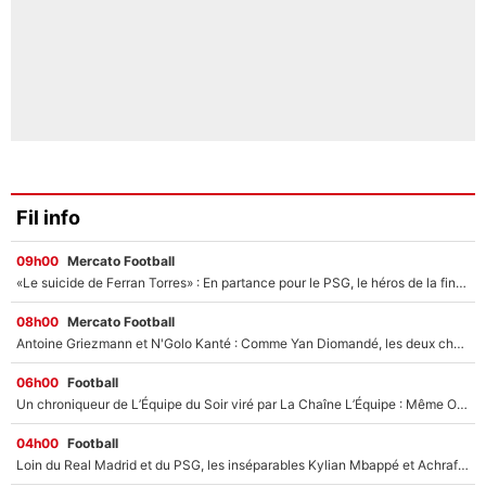
Fil info
09h00
Mercato Football
«Le suicide de Ferran Torres» : En partance pour le PSG, le héros de la finale de la Coupe du monde s'attire les foudres de la presse espagnole !
08h00
Mercato Football
Antoine Griezmann et N'Golo Kanté : Comme Yan Diomandé, les deux champions du monde ont refusé de signer au PSG !
06h00
Football
Un chroniqueur de L’Équipe du Soir viré par La Chaîne L’Équipe : Même Olivier Ménard n’avait pas pu empêcher son départ, «je l’ai appris sur Twitter, je l’ai vécu assez mal»
04h00
Football
Loin du Real Madrid et du PSG, les inséparables Kylian Mbappé et Achraf Hakimi changent d'équipe le temps d'une journée !