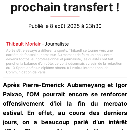
prochain transfert !
Publié le 8 août 2025 à 23h30
Thibault Morlain
-
Journaliste
Après s’être essayé à différents sports, Thibault se tourne vers une
carrière de footballeur amateur. Au moment de faire un choix entre
devenir footballeur professionnel et journaliste, les qualités ont fait
pencher la balance d’un côté. Le voilà désormais au sein de la rédaction
du 10 Sport, après un diplôme obtenu à l’Institut International de
Communication de Paris.
Après Pierre-Emerick Aubameyang et Igor
Paixao, l’OM pourrait encore se renforcer
offensivement d’ici la fin du mercato
estival. En effet, au cours des derniers
jours, on a beaucoup parlé d’un intérêt