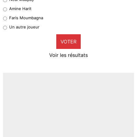
Quinten Timber
Amine Harit
1%
Faris Moumbagna
Pierre-Emile Hojbjerg
Un autre joueur
9%
VOTER
Neal Maupay
4%
Voir les résultats
Amine Harit
3%
Faris Moumbagna
4%
Un autre joueur
5%
1626 personnes ont participé aux votes.