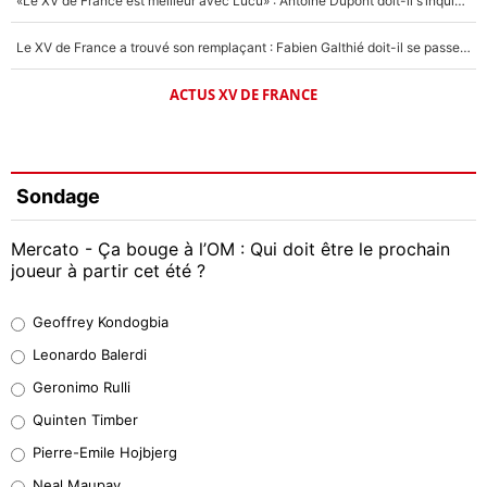
«Le XV de France est meilleur avec Lucu» : Antoine Dupont doit-il s’inquiéter pour sa place ?
Le XV de France a trouvé son remplaçant : Fabien Galthié doit-il se passer d'Antoine Dupont ?
ACTUS XV DE FRANCE
Sondage
Mercato - Ça bouge à l’OM : Qui doit être le prochain
joueur à partir cet été ?
Geoffrey Kondogbia
Geoffrey Kondogbia
38%
Leonardo Balerdi
Leonardo Balerdi
Geronimo Rulli
32%
Quinten Timber
Geronimo Rulli
Pierre-Emile Hojbjerg
5%
Neal Maupay