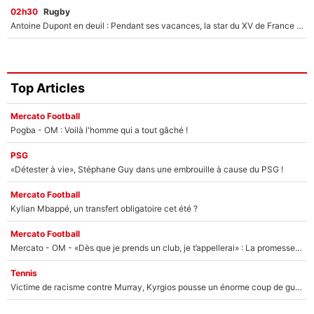
02h30
Rugby
Antoine Dupont en deuil : Pendant ses vacances, la star du XV de France a perdu sa grand-mère
Top Articles
Mercato Football
Pogba - OM : Voilà l'homme qui a tout gâché !
PSG
«Détester à vie», Stéphane Guy dans une embrouille à cause du PSG !
Mercato Football
Kylian Mbappé, un transfert obligatoire cet été ?
Mercato Football
Mercato - OM - «Dès que je prends un club, je t’appellerai» : La promesse de Marcelino au moment de claquer la porte
Tennis
Victime de racisme contre Murray, Kyrgios pousse un énorme coup de gueule !