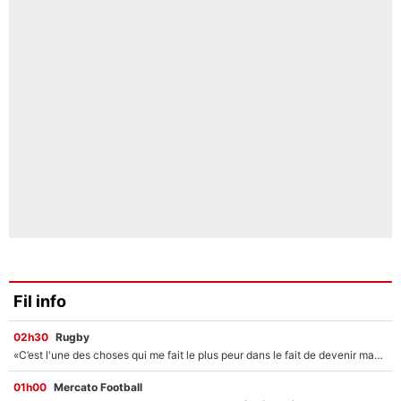
Fil info
02h30
Rugby
«C’est l'une des choses qui me fait le plus peur dans le fait de devenir maman» : En couple avec Antoine Dupont, Iris Mittenaere s'inquiète déjà pour ses futurs enfants !
01h00
Mercato Football