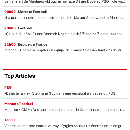
Le transfert de Maghnes Akliouche menace Désiré Doué au PSG : «Je valide à 200%»
00h00
Mercato Football
«La porte est ouverte pour tout le monde» : Mason Greenwood et Pierre-Emerick Aubameyang ont quitté l'OM, Amine Gouiri balance sur la suite du mercato et sur la réaction du vestiaire !
23h00
Football
«Ça pue du c*l» : Quand Yannick Noah a clashé Zinedine Zidane, avant de se faire recadrer par le nouveau sélectionneur de l'équipe de France !
22h00
Équipe de France
Michael Olise va se régaler en équipe de France : Ces déclarations de Zinedine Zidane qui prouvent qu'il va tout miser sur la star du Bayern Munich !
Top Articles
PSG
«Détester à vie», Stéphane Guy dans une embrouille à cause du PSG !
Mercato Football
Mercato - OM - «Dès que je prends un club, je t’appellerai» : La promesse de Marcelino au moment de claquer la porte
Tennis
Victime de racisme contre Murray, Kyrgios pousse un énorme coup de gueule !