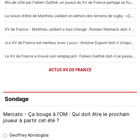
Mis de côté par Fabien Galthié, un joueur du XV de France partage sa frustration : «ils ne me l’ont pas dit tout de suite»
La raison d'être de Matthieu Jalibert en dehors des terrains de rugby : «Ça m'atteint autant que si tu touches à un membre de ma famille»
XV de France - Matthieu Jalibert a tout changé : Romain Ntamack doit-il s’inquiéter pour sa place à un an de la Coupe du monde ?
«Le XV de France est meilleur avec Lucu» : Antoine Dupont doit-il s’inquiéter pour sa place ?
Le XV de France a trouvé son remplaçant : Fabien Galthié doit-il se passer d'Antoine Dupont ?
ACTUS XV DE FRANCE
Sondage
Mercato - Ça bouge à l’OM : Qui doit être le prochain
joueur à partir cet été ?
Geoffrey Kondogbia
Geoffrey Kondogbia
38%