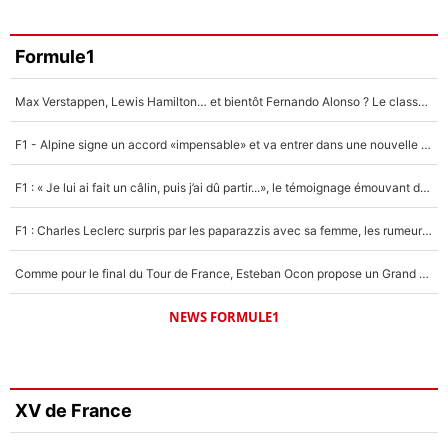
Formule1
Max Verstappen, Lewis Hamilton… et bientôt Fernando Alonso ? Le classement des pilotes les mieux payés en Formule 1 risque de changer !
F1 - Alpine signe un accord «impensable» et va entrer dans une nouvelle dimension : Grande nouvelle pour Pierre Gasly !
F1 : « Je lui ai fait un câlin, puis j’ai dû partir...», le témoignage émouvant de Max Verstappen sur sa fille
F1 : Charles Leclerc surpris par les paparazzis avec sa femme, les rumeurs étaient vraies !
Comme pour le final du Tour de France, Esteban Ocon propose un Grand Prix de Formule 1 à Paris : «Autour de l’Arc de Triomphe, ce serait génial» !
NEWS FORMULE1
XV de France