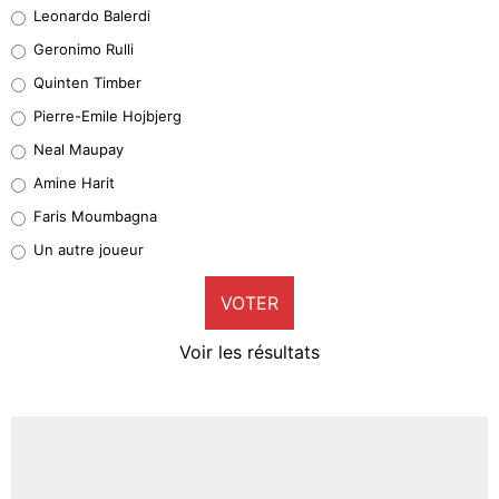
Leonardo Balerdi
Leonardo Balerdi
Geronimo Rulli
32%
Quinten Timber
Geronimo Rulli
Pierre-Emile Hojbjerg
5%
Neal Maupay
Quinten Timber
Amine Harit
1%
Faris Moumbagna
Pierre-Emile Hojbjerg
Un autre joueur
9%
VOTER
Neal Maupay
4%
Voir les résultats
Amine Harit
3%
Faris Moumbagna
4%