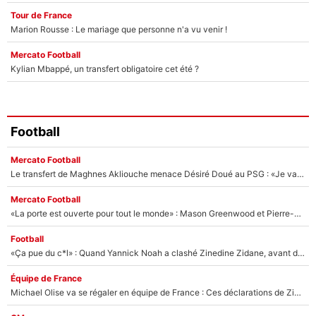
Tour de France
Marion Rousse : Le mariage que personne n'a vu venir !
Mercato Football
Kylian Mbappé, un transfert obligatoire cet été ?
Football
Mercato Football
Le transfert de Maghnes Akliouche menace Désiré Doué au PSG : «Je valide à 200%»
Mercato Football
«La porte est ouverte pour tout le monde» : Mason Greenwood et Pierre-Emerick Aubameyang ont quitté l'OM, Amine Gouiri balance sur la suite du mercato et sur la réaction du vestiaire !
Football
«Ça pue du c*l» : Quand Yannick Noah a clashé Zinedine Zidane, avant de se faire recadrer par le nouveau sélectionneur de l'équipe de France !
Équipe de France
Michael Olise va se régaler en équipe de France : Ces déclarations de Zinedine Zidane qui prouvent qu'il va tout miser sur la star du Bayern Munich !