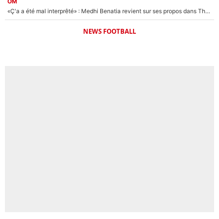
OM
«Ç'a a été mal interprêté» : Medhi Benatia revient sur ses propos dans The Bridge et précise ses conditions pour rejoindre le PSG !
NEWS FOOTBALL