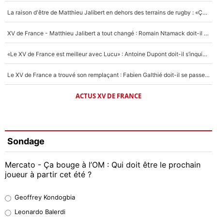
La raison d'être de Matthieu Jalibert en dehors des terrains de rugby : «Ça m'atteint autant que si tu touches à un membre de ma famille»
XV de France - Matthieu Jalibert a tout changé : Romain Ntamack doit-il s’inquiéter pour sa place à un an de la Coupe du monde ?
«Le XV de France est meilleur avec Lucu» : Antoine Dupont doit-il s’inquiéter pour sa place ?
Le XV de France a trouvé son remplaçant : Fabien Galthié doit-il se passer d'Antoine Dupont ?
ACTUS XV DE FRANCE
Sondage
Mercato - Ça bouge à l’OM : Qui doit être le prochain
joueur à partir cet été ?
Geoffrey Kondogbia
Geoffrey Kondogbia
38%
Leonardo Balerdi