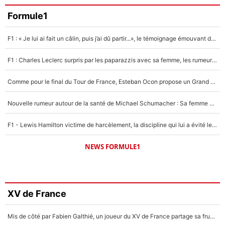
Formule1
F1 : « Je lui ai fait un câlin, puis j’ai dû partir...», le témoignage émouvant de Max Verstappen sur sa fille
F1 : Charles Leclerc surpris par les paparazzis avec sa femme, les rumeurs étaient vraies !
Comme pour le final du Tour de France, Esteban Ocon propose un Grand Prix de Formule 1 à Paris : «Autour de l’Arc de Triomphe, ce serait génial» !
Nouvelle rumeur autour de la santé de Michael Schumacher : Sa femme Corinna sort du silence
F1 - Lewis Hamilton victime de harcèlement, la discipline qui lui a évité le pire : «J'aurais probablement mal tourné»
NEWS FORMULE1
XV de France
Mis de côté par Fabien Galthié, un joueur du XV de France partage sa frustration : «ils ne me l’ont pas dit tout de suite»