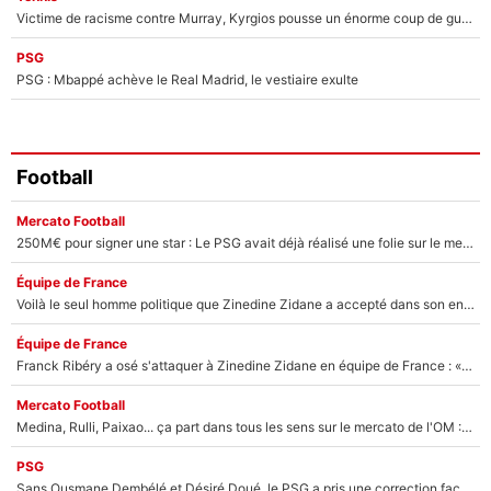
Victime de racisme contre Murray, Kyrgios pousse un énorme coup de gueule !
PSG
PSG : Mbappé achève le Real Madrid, le vestiaire exulte
Football
Mercato Football
250M€ pour signer une star : Le PSG avait déjà réalisé une folie sur le mercato bien avant Neymar !
Équipe de France
Voilà le seul homme politique que Zinedine Zidane a accepté dans son entourage : «Je garde un très bon souvenir de lui»
Équipe de France
Franck Ribéry a osé s'attaquer à Zinedine Zidane en équipe de France : «Je n'aurais jamais fait ça»
Mercato Football
Medina, Rulli, Paixao... ça part dans tous les sens sur le mercato de l'OM : Frank McCourt va enfin récupérer l'argent qu'il attend ?
PSG
Sans Ousmane Dembélé et Désiré Doué, le PSG a pris une correction face à Majorque : Luis Enrique attend avec impatience des renforts !