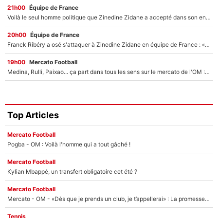
21h00
Équipe de France
Voilà le seul homme politique que Zinedine Zidane a accepté dans son entourage : «Je garde un très bon souvenir de lui»
20h00
Équipe de France
Franck Ribéry a osé s'attaquer à Zinedine Zidane en équipe de France : «Je n'aurais jamais fait ça»
19h00
Mercato Football
Medina, Rulli, Paixao... ça part dans tous les sens sur le mercato de l'OM : Frank McCourt va enfin récupérer l'argent qu'il attend ?
Top Articles
Mercato Football
Pogba - OM : Voilà l'homme qui a tout gâché !
Mercato Football
Kylian Mbappé, un transfert obligatoire cet été ?
Mercato Football
Mercato - OM - «Dès que je prends un club, je t’appellerai» : La promesse de Marcelino au moment de claquer la porte
Tennis