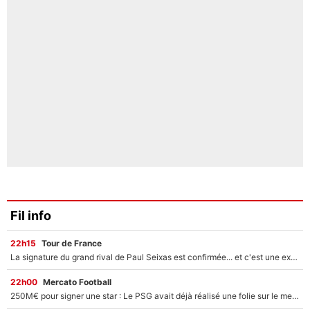
Fil info
22h15
Tour de France
La signature du grand rival de Paul Seixas est confirmée... et c'est une excellente nouvelle pour l'équipe Decathlon-CMA CGM !
22h00
Mercato Football
250M€ pour signer une star : Le PSG avait déjà réalisé une folie sur le mercato bien avant Neymar !