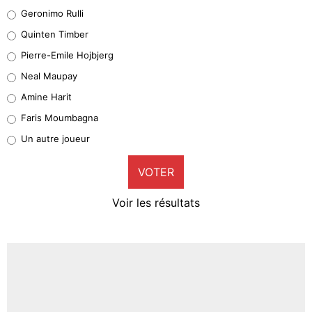
Leonardo Balerdi
Geronimo Rulli
32%
Quinten Timber
Geronimo Rulli
Pierre-Emile Hojbjerg
5%
Neal Maupay
Quinten Timber
Amine Harit
1%
Faris Moumbagna
Pierre-Emile Hojbjerg
Un autre joueur
9%
VOTER
Neal Maupay
4%
Voir les résultats
Amine Harit
3%
Faris Moumbagna
5%
Un autre joueur