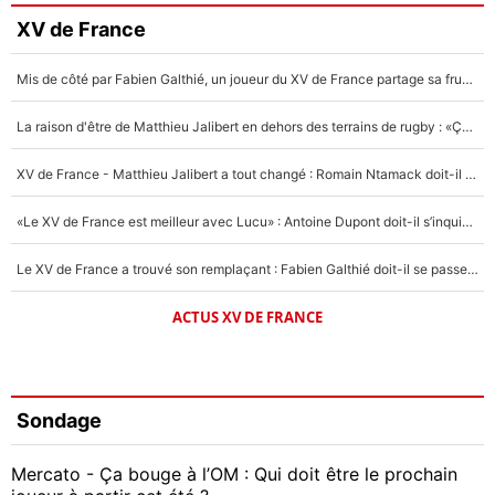
XV de France
Mis de côté par Fabien Galthié, un joueur du XV de France partage sa frustration : «ils ne me l’ont pas dit tout de suite»
La raison d'être de Matthieu Jalibert en dehors des terrains de rugby : «Ça m'atteint autant que si tu touches à un membre de ma famille»
XV de France - Matthieu Jalibert a tout changé : Romain Ntamack doit-il s’inquiéter pour sa place à un an de la Coupe du monde ?
«Le XV de France est meilleur avec Lucu» : Antoine Dupont doit-il s’inquiéter pour sa place ?
Le XV de France a trouvé son remplaçant : Fabien Galthié doit-il se passer d'Antoine Dupont ?
ACTUS XV DE FRANCE
Sondage
Mercato - Ça bouge à l’OM : Qui doit être le prochain