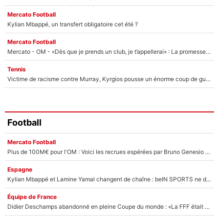
Mercato Football
Kylian Mbappé, un transfert obligatoire cet été ?
Mercato Football
Mercato - OM - «Dès que je prends un club, je t’appellerai» : La promesse de Marcelino au moment de claquer la porte
Tennis
Victime de racisme contre Murray, Kyrgios pousse un énorme coup de gueule !
Football
Mercato Football
Plus de 100M€ pour l'OM : Voici les recrues espérées par Bruno Genesio et Grégory Lorenzi après l’opération dégraissage
Espagne
Kylian Mbappé et Lamine Yamal changent de chaîne : beIN SPORTS ne digère pas cette décision historique et prédit un fiasco pour la Liga
Équipe de France
Didier Deschamps abandonné en pleine Coupe du monde : «La FFF était déjà passée à Zinedine Zidane»