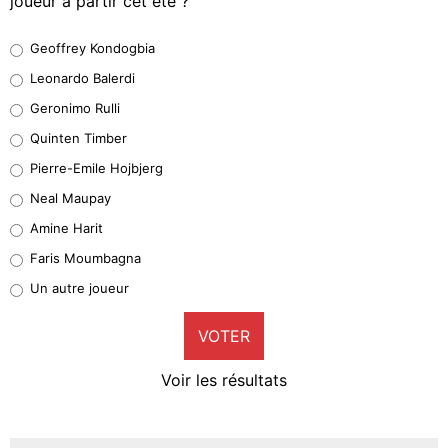
joueur à partir cet été ?
Geoffrey Kondogbia
Geoffrey Kondogbia
38%
Leonardo Balerdi
Leonardo Balerdi
Geronimo Rulli
32%
Quinten Timber
Geronimo Rulli
Pierre-Emile Hojbjerg
5%
Neal Maupay
Quinten Timber
Amine Harit
1%
Faris Moumbagna
Pierre-Emile Hojbjerg
Un autre joueur
9%
VOTER
Neal Maupay
4%
Voir les résultats
Amine Harit
3%