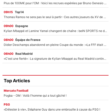
Plus de 100M€ pour l'OM : Voici les recrues espérées par Bruno Genesio et Grégory Lorenzi après l’opération dégraissage
09h15
Top14
Thomas Ramos ne sera pas le seul à partir : Ces autres joueurs du XV de France pourraient aussi quitter le Stade Toulousain, un club de Top 14 est déjà sur les rangs
09h00
Espagne
Kylian Mbappé et Lamine Yamal changent de chaîne : beIN SPORTS ne digère pas cette décision historique et prédit un fiasco pour la Liga
08h00
Équipe de France
Didier Deschamps abandonné en pleine Coupe du monde : «La FFF était déjà passée à Zinedine Zidane»
06h00
Real Madrid
«C'est une fierté» : La signature de Kylian Mbappé au Real Madrid continue de régaler l'Espagne
Top Articles
Mercato Football
Pogba - OM : Voilà l'homme qui a tout gâché !
PSG
«Détester à vie», Stéphane Guy dans une embrouille à cause du PSG !