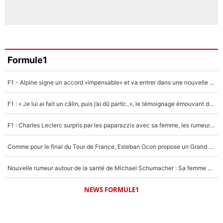
Formule1
F1 - Alpine signe un accord «impensable» et va entrer dans une nouvelle dimension : Grande nouvelle pour Pierre Gasly !
F1 : « Je lui ai fait un câlin, puis j’ai dû partir...», le témoignage émouvant de Max Verstappen sur sa fille
F1 : Charles Leclerc surpris par les paparazzis avec sa femme, les rumeurs étaient vraies !
Comme pour le final du Tour de France, Esteban Ocon propose un Grand Prix de Formule 1 à Paris : «Autour de l’Arc de Triomphe, ce serait génial» !
Nouvelle rumeur autour de la santé de Michael Schumacher : Sa femme Corinna sort du silence
NEWS FORMULE1