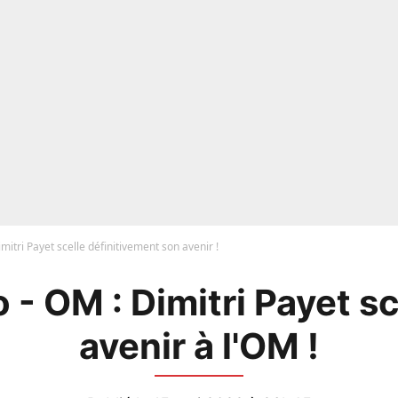
mitri Payet scelle définitivement son avenir !
 - OM : Dimitri Payet sc
avenir à l'OM !