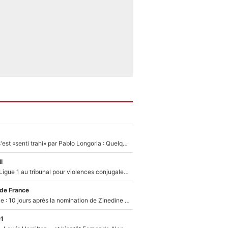
Medhi Benatia s'est «senti trahi» par Pablo Longoria : Quelques semaines après son départ, l'ancien directeur de football de l'OM règle ses comptes
l
Des terrains de Ligue 1 au tribunal pour violences conjugales : Un arbitre français encourt une peine de 18 mois de prison !
 de France
Equipe de France : 10 jours après la nomination de Zinedine Zidane, c'est au tour de son fils de prendre un nouveau départ !
e1