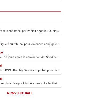
Medhi Benatia s'est «senti trahi» par Pablo Longoria : Quelques semaines après son départ, l'ancien directeur de football de l'OM règle ses comptes
Des terrains de Ligue 1 au tribunal pour violences conjugales : Un arbitre français encourt une peine de 18 mois de prison !
ce
Equipe de France : 10 jours après la nomination de Zinedine Zidane, c'est au tour de son fils de prendre un nouveau départ !
ll
EXCLU - Mercato - PSG : Bradley Barcola trop cher pour Liverpool
ll
PSG - Bradley Barcola à Liverpool, la fake news : Le feuilleton continue !
NEWS FOOTBALL