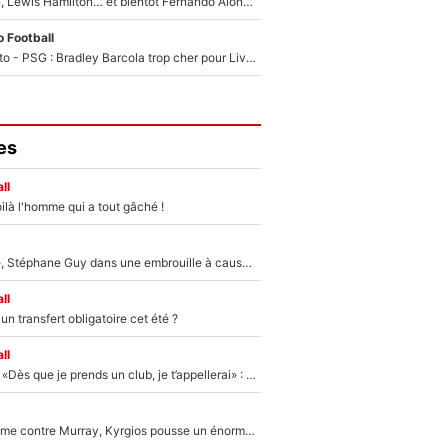
Max Verstappen, Lewis Hamilton… et bientôt Fernando Alonso ? Le classement des pilotes les mieux payés en Formule 1 risque de changer !
 Football
EXCLU - Mercato - PSG : Bradley Barcola trop cher pour Liverpool
es
ll
ilà l'homme qui a tout gâché !
«Détester à vie», Stéphane Guy dans une embrouille à cause du PSG !
ll
n transfert obligatoire cet été ?
ll
Mercato - OM - «Dès que je prends un club, je t’appellerai» : La promesse de Marcelino au moment de claquer la porte
Victime de racisme contre Murray, Kyrgios pousse un énorme coup de gueule !