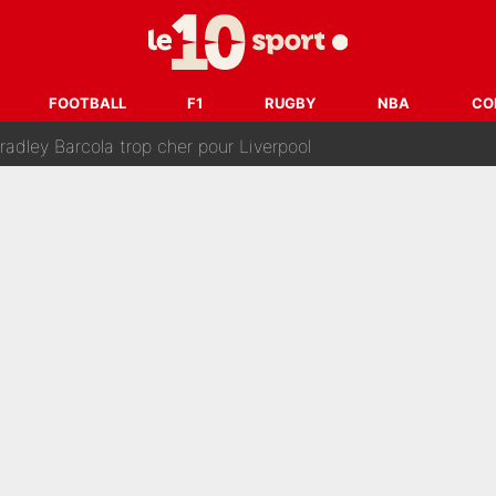
 par Pablo Longoria : Quelques semaines après son départ, l'ancien directe
tribunal pour violences conjugales : Un arbitre français encou
après la nomination de Zinedine Zidane, c'est au tour de son fi
FOOTBALL
F1
RUGBY
NBA
CO
 et bientôt Fernando Alonso ? Le classement des pilotes les mieux p
dley Barcola trop cher pour Liverpool