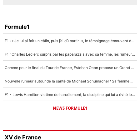
Formule1
F1 : « Je lui ai fait un câlin, puis j’ai dû partir...», le témoignage émouvant de Max Verstappen sur sa fille
F1 : Charles Leclerc surpris par les paparazzis avec sa femme, les rumeurs étaient vraies !
Comme pour le final du Tour de France, Esteban Ocon propose un Grand Prix de Formule 1 à Paris : «Autour de l’Arc de Triomphe, ce serait génial» !
Nouvelle rumeur autour de la santé de Michael Schumacher : Sa femme Corinna sort du silence
F1 - Lewis Hamilton victime de harcèlement, la discipline qui lui a évité le pire : «J'aurais probablement mal tourné»
NEWS FORMULE1
XV de France