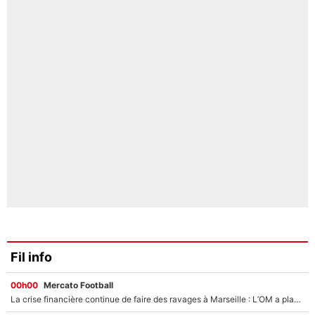
Fil info
00h00
Mercato Football
La crise financière continue de faire des ravages à Marseille : L’OM a placé 12 joueurs sur le marché des transferts… et ça pourrait lui rapporter près de 100M€ !