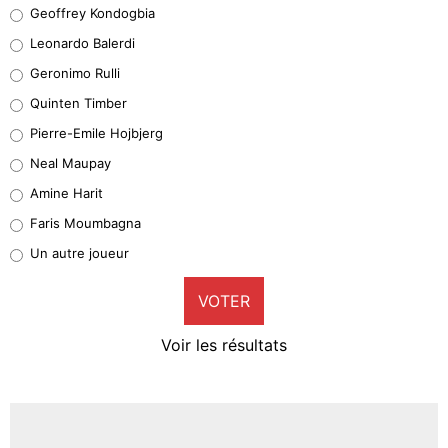
Geoffrey Kondogbia
Geoffrey Kondogbia
38%
Leonardo Balerdi
Leonardo Balerdi
Geronimo Rulli
32%
Quinten Timber
Geronimo Rulli
Pierre-Emile Hojbjerg
5%
Neal Maupay
Quinten Timber
Amine Harit
1%
Faris Moumbagna
Pierre-Emile Hojbjerg
Un autre joueur
9%
VOTER
Neal Maupay
4%
Voir les résultats
Amine Harit
3%
Faris Moumbagna
5%