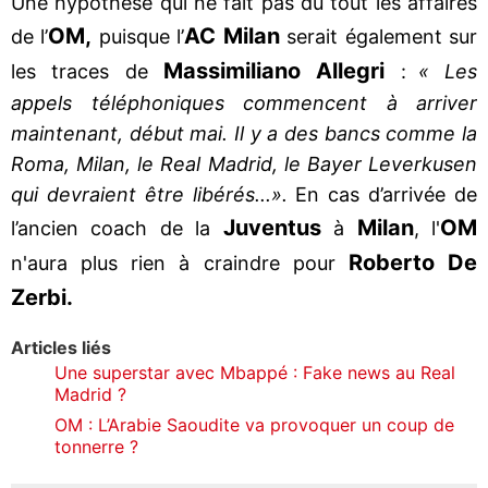
Une hypothèse qui ne fait pas du tout les affaires
OM,
AC Milan
de l’
puisque l’
serait également sur
Massimiliano
Allegri
les traces de
:
« Les
appels téléphoniques commencent à arriver
maintenant, début mai. Il y a des bancs comme la
Roma, Milan, le Real Madrid, le Bayer Leverkusen
qui devraient être libérés...».
En cas d’arrivée de
Juventus
Milan
OM
l’ancien coach de la
à
, l'
Roberto De
n'aura plus rien à craindre pour
Zerbi.
Articles liés
Une superstar avec Mbappé : Fake news au Real
Madrid ?
OM : L’Arabie Saoudite va provoquer un coup de
tonnerre ?