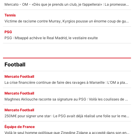
Mercato - OM - «Dès que je prends un club, je t’appellerai» : La promesse de Marcelino au moment de claquer la porte
Tennis
Victime de racisme contre Murray, Kyrgios pousse un énorme coup de gueule !
PSG
PSG : Mbappé achève le Real Madrid, le vestiaire exulte
Football
Mercato Football
La crise financière continue de faire des ravages à Marseille : L’OM a placé 12 joueurs sur le marché des transferts… et ça pourrait lui rapporter près de 100M€ !
Mercato Football
Maghnes Akliouche raconte sa signature au PSG : Voilà les coulisses de son transfert de rêve à 50M€
Mercato Football
250M€ pour signer une star : Le PSG avait déjà réalisé une folie sur le mercato bien avant Neymar !
Équipe de France
Voilà le seul homme politique que Zinedine Zidane a accepté dans son entourage : «Je garde un très bon souvenir de lui»