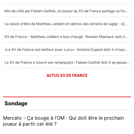
Mis de côté par Fabien Galthié, un joueur du XV de France partage sa frustration : «ils ne me l’ont pas dit tout de suite»
La raison d'être de Matthieu Jalibert en dehors des terrains de rugby : «Ça m'atteint autant que si tu touches à un membre de ma famille»
XV de France - Matthieu Jalibert a tout changé : Romain Ntamack doit-il s’inquiéter pour sa place à un an de la Coupe du monde ?
«Le XV de France est meilleur avec Lucu» : Antoine Dupont doit-il s’inquiéter pour sa place ?
Le XV de France a trouvé son remplaçant : Fabien Galthié doit-il se passer d'Antoine Dupont ?
ACTUS XV DE FRANCE
Sondage
Mercato - Ça bouge à l’OM : Qui doit être le prochain
joueur à partir cet été ?