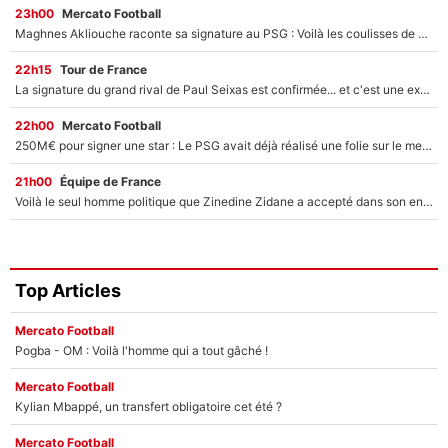
23h00
Mercato Football
Maghnes Akliouche raconte sa signature au PSG : Voilà les coulisses de son transfert de rêve à 50M€
22h15
Tour de France
La signature du grand rival de Paul Seixas est confirmée... et c'est une excellente nouvelle pour l'équipe Decathlon-CMA CGM !
22h00
Mercato Football
250M€ pour signer une star : Le PSG avait déjà réalisé une folie sur le mercato bien avant Neymar !
21h00
Équipe de France
Voilà le seul homme politique que Zinedine Zidane a accepté dans son entourage : «Je garde un très bon souvenir de lui»
Top Articles
Mercato Football
Pogba - OM : Voilà l'homme qui a tout gâché !
Mercato Football
Kylian Mbappé, un transfert obligatoire cet été ?
Mercato Football