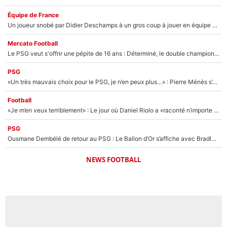
Équipe de France
Un joueur snobé par Didier Deschamps à un gros coup à jouer en équipe de France : Zinedine Zidane a trouvé son numéro 9 ?
Mercato Football
Le PSG veut s'offrir une pépite de 16 ans : Déterminé, le double champion d'Europe en titre est prêt à lâcher 40M€ pour celui que l'on compare déjà à Vinicius Jr !
PSG
«Un très mauvais choix pour le PSG, je n’en peux plus…» : Pierre Ménès s’est complètement trompé avec Luis Enrique et ces déclarations le prouvent !
Football
«Je m’en veux terriblement» : Le jour où Daniel Riolo a «raconté n’importe quoi» dans l'After Foot !
PSG
Ousmane Dembélé de retour au PSG : Le Ballon d’Or s’affiche avec Bradley Barcola en plein cœur du feuilleton sur son départ !
NEWS FOOTBALL