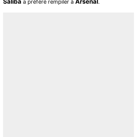
Saliba
Arsenal
a préféré rempiler à
.