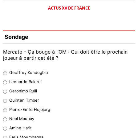
ACTUS XV DE FRANCE
Sondage
Mercato - Ça bouge à l’OM : Qui doit être le prochain
joueur à partir cet été ?
Geoffrey Kondogbia
Geoffrey Kondogbia
38%
Leonardo Balerdi
Leonardo Balerdi
Geronimo Rulli
32%
Quinten Timber
Geronimo Rulli
Pierre-Emile Hojbjerg
5%
Neal Maupay
Quinten Timber
Amine Harit
1%
Faris Moumbagna