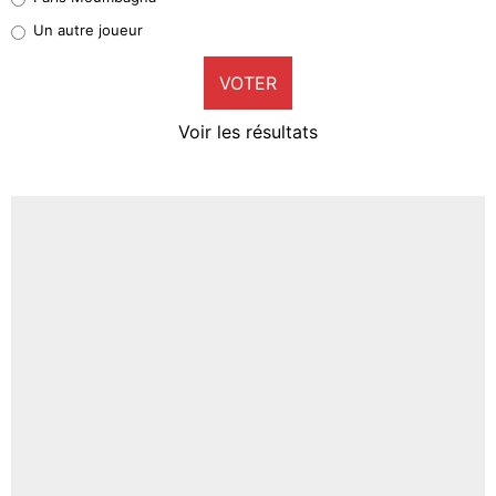
Pierre-Emile Hojbjerg
Un autre joueur
9%
VOTER
Neal Maupay
4%
Voir les résultats
Amine Harit
3%
Faris Moumbagna
4%
Un autre joueur
5%
1712 personnes ont participé aux votes.