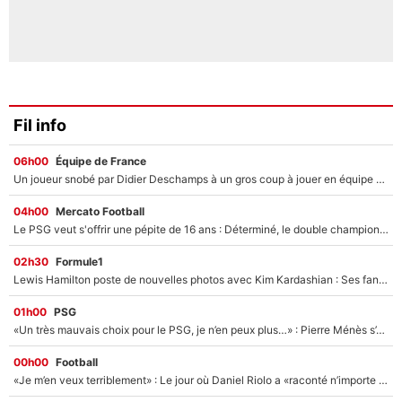
Fil info
06h00
Équipe de France
Un joueur snobé par Didier Deschamps à un gros coup à jouer en équipe de France : Zinedine Zidane a trouvé son numéro 9 ?
04h00
Mercato Football
Le PSG veut s'offrir une pépite de 16 ans : Déterminé, le double champion d'Europe en titre est prêt à lâcher 40M€ pour celui que l'on compare déjà à Vinicius Jr !
02h30
Formule1
Lewis Hamilton poste de nouvelles photos avec Kim Kardashian : Ses fans le voient déjà redevenir champion du monde de F1 grâce à elle !
01h00
PSG
«Un très mauvais choix pour le PSG, je n’en peux plus…» : Pierre Ménès s’est complètement trompé avec Luis Enrique et ces déclarations le prouvent !
00h00
Football
«Je m’en veux terriblement» : Le jour où Daniel Riolo a «raconté n’importe quoi» dans l'After Foot !