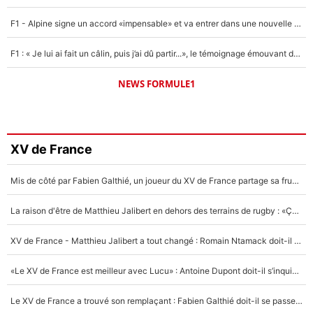
F1 - Alpine signe un accord «impensable» et va entrer dans une nouvelle dimension : Grande nouvelle pour Pierre Gasly !
F1 : « Je lui ai fait un câlin, puis j’ai dû partir...», le témoignage émouvant de Max Verstappen sur sa fille
NEWS FORMULE1
XV de France
Mis de côté par Fabien Galthié, un joueur du XV de France partage sa frustration : «ils ne me l’ont pas dit tout de suite»
La raison d'être de Matthieu Jalibert en dehors des terrains de rugby : «Ça m'atteint autant que si tu touches à un membre de ma famille»
XV de France - Matthieu Jalibert a tout changé : Romain Ntamack doit-il s’inquiéter pour sa place à un an de la Coupe du monde ?
«Le XV de France est meilleur avec Lucu» : Antoine Dupont doit-il s’inquiéter pour sa place ?
Le XV de France a trouvé son remplaçant : Fabien Galthié doit-il se passer d'Antoine Dupont ?