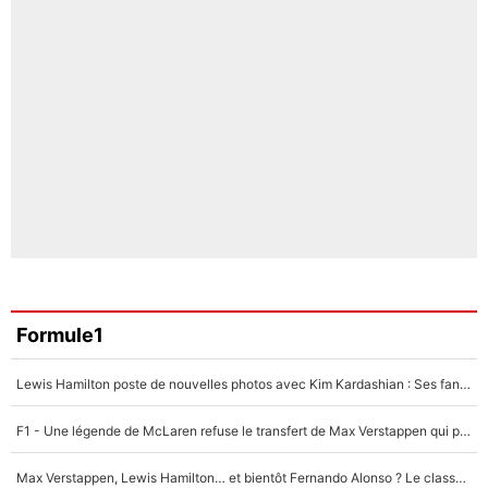
Formule1
Lewis Hamilton poste de nouvelles photos avec Kim Kardashian : Ses fans le voient déjà redevenir champion du monde de F1 grâce à elle !
F1 - Une légende de McLaren refuse le transfert de Max Verstappen qui pourrait «faire des vagues» et plomber l'ambiance dans l'équipe
Max Verstappen, Lewis Hamilton… et bientôt Fernando Alonso ? Le classement des pilotes les mieux payés en Formule 1 risque de changer !