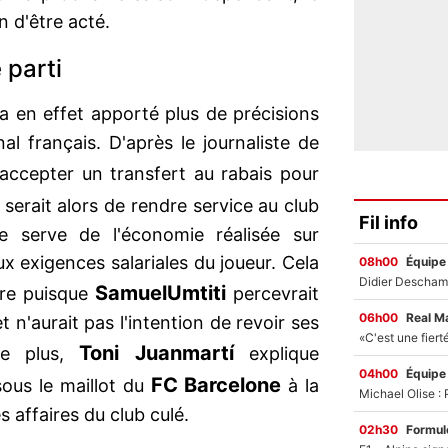
n d'être acté.
 parti
a en effet apporté plus de précisions
onal français. D'après le journaliste de
 accepter un transfert au rabais pour
 serait alors de rendre service au club
Fil info
se serve de l'économie réalisée sur
x exigences salariales du joueur. Cela
08h00
Équipe
Samuel
Umtiti
ire puisque
percevrait
06h00
Real M
n'aurait pas l'intention de revoir ses
Toni Juanmartí
De plus,
explique
04h00
Équipe
FC Barcelone
sous le maillot du
à la
s affaires du club culé.
02h30
Formul