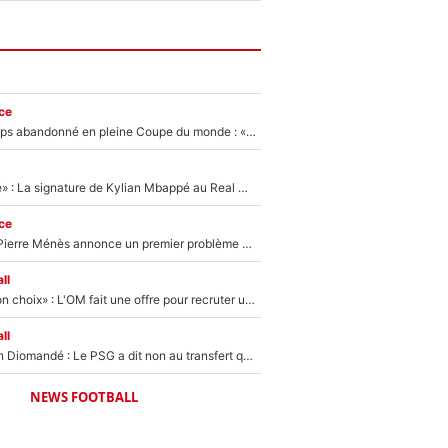
ce
Didier Deschamps abandonné en pleine Coupe du monde : «La FFF était déjà passée à Zinedine Zidane»
«C'est une fierté» : La signature de Kylian Mbappé au Real Madrid continue de régaler l'Espagne
ce
Michael Olise : Pierre Ménès annonce un premier problème pour Zinedine Zidane en équipe de France
ll
«C’est un très bon choix» : L'OM fait une offre pour recruter un ancien joueur du PSG... et c'est validé dans l'After Foot !
ll
140M€ pour Yan Diomandé : Le PSG a dit non au transfert qui bat tous les records sur le mercato
NEWS FOOTBALL