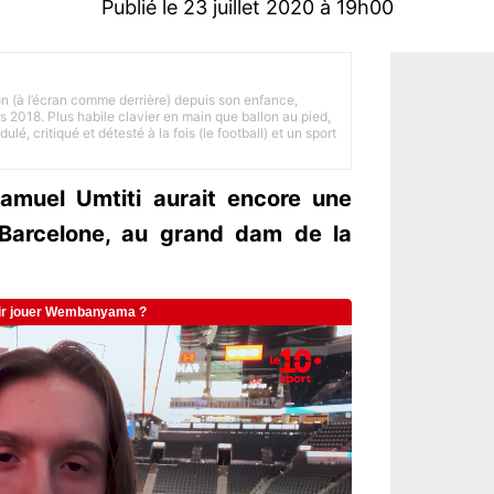
Publié le 23 juillet 2020 à 19h00
on (à l’écran comme derrière) depuis son enfance,
is 2018. Plus habile clavier en main que ballon au pied,
lé, critiqué et détesté à la fois (le football) et un sport
amuel Umtiti aurait encore une
Barcelone, au grand dam de la