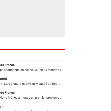
 de France
Didier Deschamps abandonné en pleine Coupe du monde : «La FFF était déjà passée à Zinedine Zidane»
adrid
«C'est une fierté» : La signature de Kylian Mbappé au Real Madrid continue de régaler l'Espagne
 de France
Michael Olise : Pierre Ménès annonce un premier problème pour Zinedine Zidane en équipe de France
e1