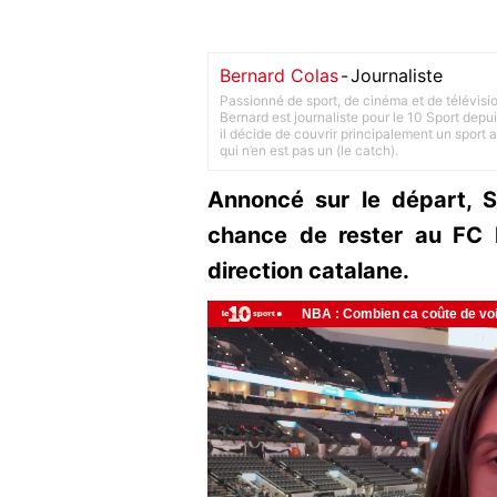
Bernard Colas
-
Journaliste
Passionné de sport, de cinéma et de télévisi
Bernard est journaliste pour le 10 Sport depu
il décide de couvrir principalement un sport adu
qui n’en est pas un (le catch).
Annoncé sur le départ, S
chance de rester au FC 
direction catalane.