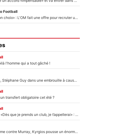
F1 - Alpine signe un accord «impensable» et va entrer dans une nouvelle dimension : Grande nouvelle pour Pierre Gasly !
o Football
«C’est un très bon choix» : L'OM fait une offre pour recruter un ancien joueur du PSG... et c'est validé dans l'After Foot !
es
ll
ilà l'homme qui a tout gâché !
«Détester à vie», Stéphane Guy dans une embrouille à cause du PSG !
ll
n transfert obligatoire cet été ?
ll
Mercato - OM - «Dès que je prends un club, je t’appellerai» : La promesse de Marcelino au moment de claquer la porte
Victime de racisme contre Murray, Kyrgios pousse un énorme coup de gueule !