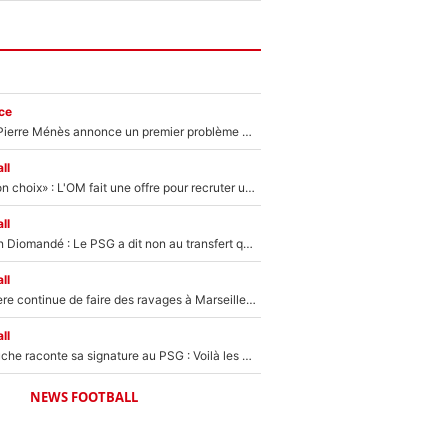
ce
Michael Olise : Pierre Ménès annonce un premier problème pour Zinedine Zidane en équipe de France
ll
«C’est un très bon choix» : L'OM fait une offre pour recruter un ancien joueur du PSG... et c'est validé dans l'After Foot !
ll
140M€ pour Yan Diomandé : Le PSG a dit non au transfert qui bat tous les records sur le mercato
ll
La crise financière continue de faire des ravages à Marseille : L’OM a placé 12 joueurs sur le marché des transferts… et ça pourrait lui rapporter près de 100M€ !
ll
Maghnes Akliouche raconte sa signature au PSG : Voilà les coulisses de son transfert de rêve à 50M€
NEWS FOOTBALL