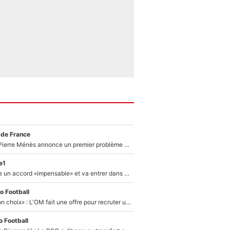
 de France
Michael Olise : Pierre Ménès annonce un premier problème pour Zinedine Zidane en équipe de France
e1
F1 - Alpine signe un accord «impensable» et va entrer dans une nouvelle dimension : Grande nouvelle pour Pierre Gasly !
o Football
«C’est un très bon choix» : L'OM fait une offre pour recruter un ancien joueur du PSG... et c'est validé dans l'After Foot !
 Football