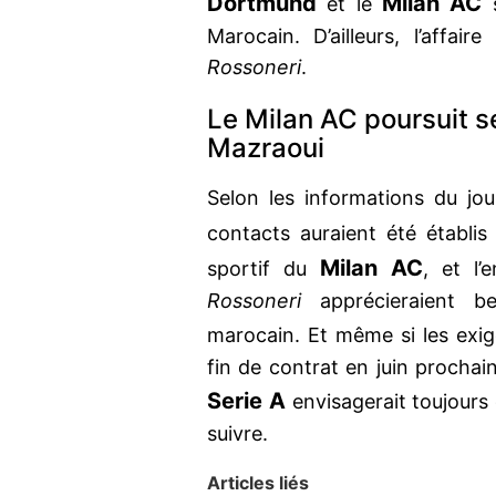
Dortmund
Milan AC
et le
s
Marocain. D’ailleurs, l’affa
Rossoneri
.
Le Milan AC poursuit s
Mazraoui
Selon les informations du jou
contacts auraient été établi
Milan AC
sportif du
, et l
Rossoneri
apprécieraient be
marocain. Et même si les exige
fin de contrat en juin prochain
Serie A
envisagerait toujours 
suivre.
Articles liés