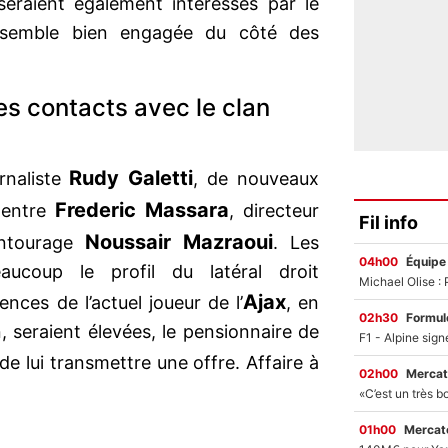
eraient également intéressés par le
ire semble bien engagée du côté des
es contacts avec le clan
Rudy Galetti
rnaliste
, de nouveaux
Frederic Massara
s entre
, directeur
Fil info
Noussair Mazraoui
’entourage
. Les
04h00
Équipe
aucoup le profil du latéral droit
Ajax
nces de l’actuel joueur de l’
, en
02h30
Formul
, seraient élevées, le pensionnaire de
de lui transmettre une offre. Affaire à
02h00
Mercat
01h00
Mercato