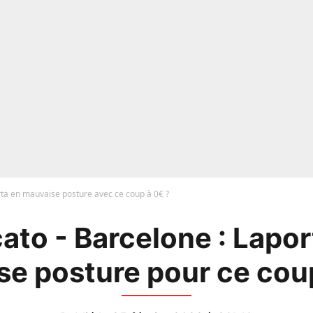
rta en mauvaise posture avec ce coup à 0€ ?
ato - Barcelone : Lapor
e posture pour ce cou