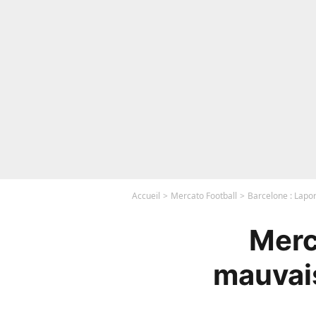
Accueil
Mercato Football
Barcelone : Lapo
Merc
mauvais