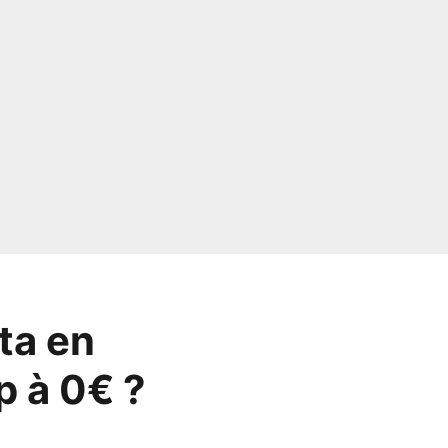
ta en
p à 0€ ?