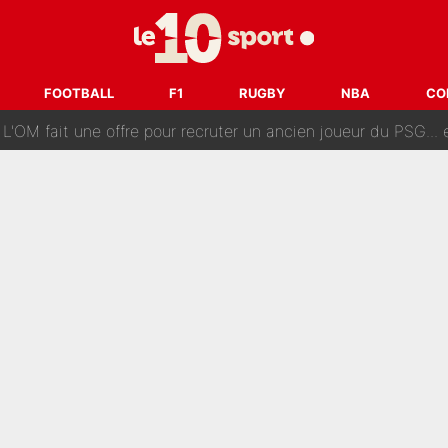
ès annonce un premier problème pour Zinedine Zidane en éq
 «impensable» et va entrer dans une nouvelle dimension : Gra
FOOTBALL
F1
RUGBY
NBA
CO
L'OM fait une offre pour recruter un ancien joueur du PSG... et
Le PSG a dit non au transfert qui bat tous les records sur 
e des ravages à Marseille : L’OM a placé 12 joueurs sur le marché des transferts… 