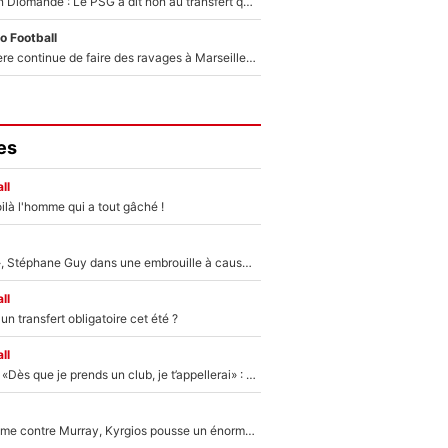
140M€ pour Yan Diomandé : Le PSG a dit non au transfert qui bat tous les records sur le mercato
o Football
La crise financière continue de faire des ravages à Marseille : L’OM a placé 12 joueurs sur le marché des transferts… et ça pourrait lui rapporter près de 100M€ !
es
ll
ilà l'homme qui a tout gâché !
«Détester à vie», Stéphane Guy dans une embrouille à cause du PSG !
ll
n transfert obligatoire cet été ?
ll
Mercato - OM - «Dès que je prends un club, je t’appellerai» : La promesse de Marcelino au moment de claquer la porte
Victime de racisme contre Murray, Kyrgios pousse un énorme coup de gueule !