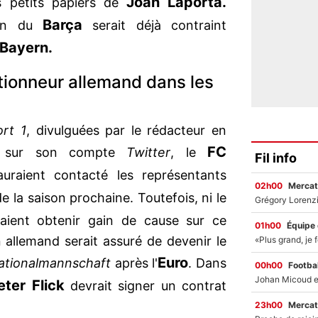
Joan Laporta.
es petits papiers de
Barça
ron du
serait déjà contraint
Bayern.
ctionneur allemand dans les
ort 1
, divulguées par le rédacteur en
FC
sur son compte
Twitter
, le
Fil info
uraient contacté les représentants
02h00
Mercat
e la saison prochaine. Toutefois, ni le
ient obtenir gain de cause sur ce
01h00
Équipe
n allemand serait assuré de devenir le
Euro
ationalmannschaft
après l'
. Dans
00h00
Footbal
ter Flick
devrait signer un contrat
23h00
Mercat