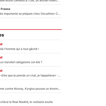
Proche de rejoindre Bruno Genesio à l'OM, un ancien international français va finalement débarquer... sur RMC !
 France
Une signature très importante se prépare chez Decathlon-CMA CGM pour aider Paul Seixas à gagner le Tour de France 2027
es
ll
ilà l'homme qui a tout gâché !
ll
n transfert obligatoire cet été ?
ll
Mercato - OM - «Dès que je prends un club, je t’appellerai» : La promesse de Marcelino au moment de claquer la porte
Victime de racisme contre Murray, Kyrgios pousse un énorme coup de gueule !
hève le Real Madrid, le vestiaire exulte