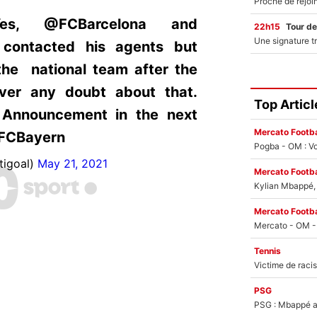
Yes, @FCBarcelona and
22h15
Tour de
 contacted his agents but
 the national team after the
ver any doubt about that.
Top Articl
. Announcement in the next
Mercato Footba
FCBayern
Pogba - OM : Vo
tigoal)
May 21, 2021
Mercato Footba
Kylian Mbappé, u
Mercato Footba
Tennis
PSG
PSG : Mbappé ac