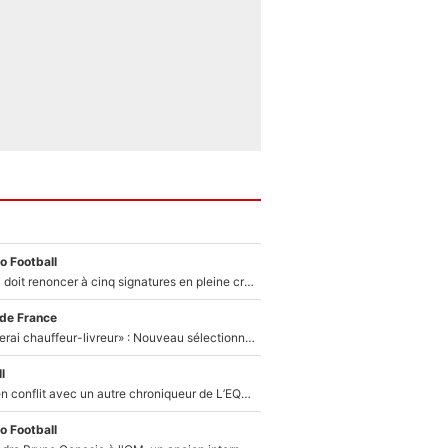
o Football
Grégory Lorenzi doit renoncer à cinq signatures en pleine crise financière : L’IA propose sept noms à l’OM pour un mercato réussi... à seulement 5M€ !
 de France
«Plus grand, je ferai chauffeur-livreur» : Nouveau sélectionneur des Bleus, Zinédine Zidane s’était imaginé un avenir très différent lorsqu'il était enfant
l
Johan Micoud en conflit avec un autre chroniqueur de L’EQUIPE du Soir : «Pendant un moment, je ne les ai pas remis ensemble dans l'émission»
o Football