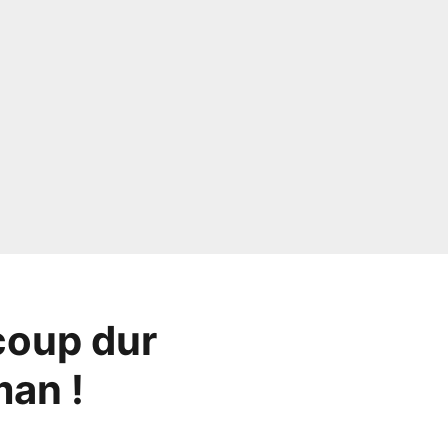
coup dur
man !