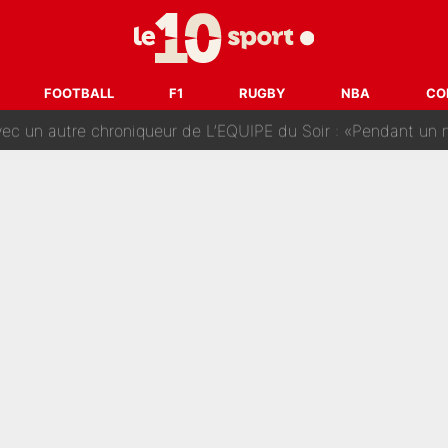
nq signatures en pleine crise financière : L’IA propose sept noms à l’OM po
reur» : Nouveau sélectionneur des Bleus, Zinédine Zidane s’était imaginé un av
FOOTBALL
F1
RUGBY
NBA
CO
 autre chroniqueur de L’EQUIPE du Soir : «Pendant un moment, je ne les 
enesio à l'OM, un ancien international français va finalemen
te se prépare chez Decathlon-CMA CGM pour aider Paul Seixas