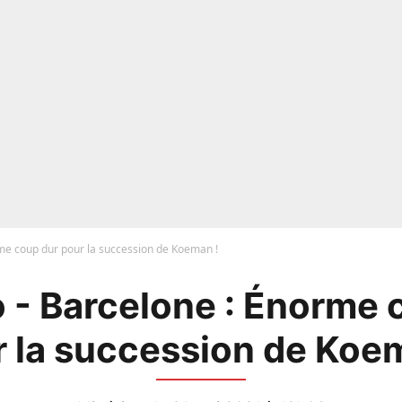
me coup dur pour la succession de Koeman !
 - Barcelone : Énorme 
 la succession de Koe