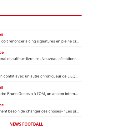
ll
Grégory Lorenzi doit renoncer à cinq signatures en pleine crise financière : L’IA propose sept noms à l’OM pour un mercato réussi... à seulement 5M€ !
ce
«Plus grand, je ferai chauffeur-livreur» : Nouveau sélectionneur des Bleus, Zinédine Zidane s’était imaginé un avenir très différent lorsqu'il était enfant
Johan Micoud en conflit avec un autre chroniqueur de L’EQUIPE du Soir : «Pendant un moment, je ne les ai pas remis ensemble dans l'émission»
ll
Proche de rejoindre Bruno Genesio à l'OM, un ancien international français va finalement débarquer... sur RMC !
ce
«Il y a probablement besoin de changer des choses» : Les premiers changements de Zinedine Zidane en équipe de France sont révélés ?
NEWS FOOTBALL