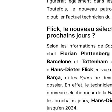
figurerait également dans l
Toutefois, le nouveau pat
d'oublier l'actuel technicien du
Flick, le nouveau séle
prochains jours ?
Selon les informations de
Sp
Florian Plettenberg
chef
Barcelone
Tottenham
et
a
Hans-Dieter Flick
d'
en vue d
Barça,
ni les
Spurs
ne devra
dossier. En effet, le technicie
nouveau sélectionneur de la
N
Hans-Die
les prochains jours,
jusqu'en 2024.