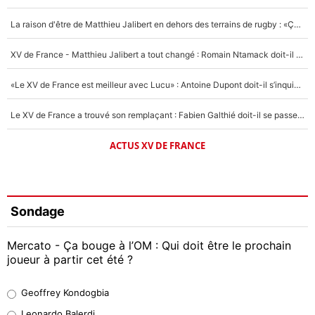
La raison d'être de Matthieu Jalibert en dehors des terrains de rugby : «Ça m'atteint autant que si tu touches à un membre de ma famille»
XV de France - Matthieu Jalibert a tout changé : Romain Ntamack doit-il s’inquiéter pour sa place à un an de la Coupe du monde ?
«Le XV de France est meilleur avec Lucu» : Antoine Dupont doit-il s’inquiéter pour sa place ?
Le XV de France a trouvé son remplaçant : Fabien Galthié doit-il se passer d'Antoine Dupont ?
ACTUS XV DE FRANCE
Sondage
Mercato - Ça bouge à l’OM : Qui doit être le prochain
joueur à partir cet été ?
Geoffrey Kondogbia
Geoffrey Kondogbia
38%
Leonardo Balerdi