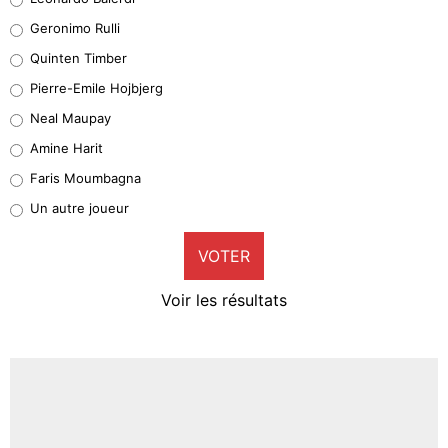
Leonardo Balerdi
Geronimo Rulli
32%
Quinten Timber
Geronimo Rulli
Pierre-Emile Hojbjerg
5%
Neal Maupay
Quinten Timber
Amine Harit
1%
Faris Moumbagna
Pierre-Emile Hojbjerg
Un autre joueur
9%
VOTER
Neal Maupay
4%
Voir les résultats
Amine Harit
3%
Faris Moumbagna
4%
Un autre joueur