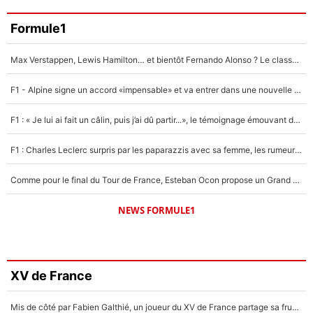
Formule1
Max Verstappen, Lewis Hamilton… et bientôt Fernando Alonso ? Le classement des pilotes les mieux payés en Formule 1 risque de changer !
F1 - Alpine signe un accord «impensable» et va entrer dans une nouvelle dimension : Grande nouvelle pour Pierre Gasly !
F1 : « Je lui ai fait un câlin, puis j’ai dû partir...», le témoignage émouvant de Max Verstappen sur sa fille
F1 : Charles Leclerc surpris par les paparazzis avec sa femme, les rumeurs étaient vraies !
Comme pour le final du Tour de France, Esteban Ocon propose un Grand Prix de Formule 1 à Paris : «Autour de l’Arc de Triomphe, ce serait génial» !
NEWS FORMULE1
XV de France
Mis de côté par Fabien Galthié, un joueur du XV de France partage sa frustration : «ils ne me l’ont pas dit tout de suite»