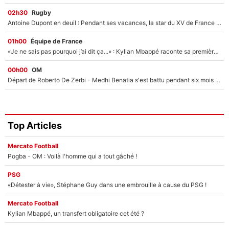
02h30
Rugby
Antoine Dupont en deuil : Pendant ses vacances, la star du XV de France a perdu sa grand-mère
01h00
Équipe de France
«Je ne sais pas pourquoi j’ai dit ça...» : Kylian Mbappé raconte sa première rencontre avec Zinédine Zidane (et c’est très drôle)
00h00
OM
Départ de Roberto De Zerbi - Medhi Benatia s'est battu pendant six mois pour le retenir à l'OM, le PSG a été le naufrage de trop : «Je pars avec toi»
Top Articles
Mercato Football
Pogba - OM : Voilà l'homme qui a tout gâché !
PSG
«Détester à vie», Stéphane Guy dans une embrouille à cause du PSG !
Mercato Football
Kylian Mbappé, un transfert obligatoire cet été ?