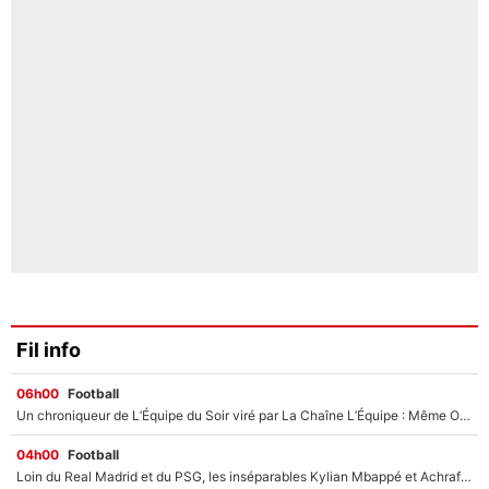
Fil info
06h00
Football
Un chroniqueur de L’Équipe du Soir viré par La Chaîne L’Équipe : Même Olivier Ménard n’avait pas pu empêcher son départ, «je l’ai appris sur Twitter, je l’ai vécu assez mal»
04h00
Football
Loin du Real Madrid et du PSG, les inséparables Kylian Mbappé et Achraf Hakimi changent d'équipe le temps d'une journée !