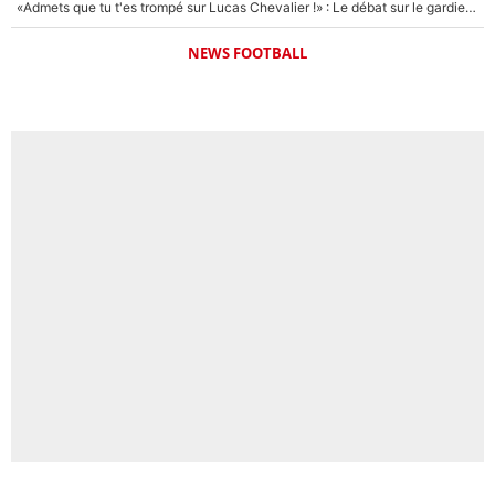
«Admets que tu t'es trompé sur Lucas Chevalier !» : Le débat sur le gardien du PSG vire au clash à l'After Foot
NEWS FOOTBALL