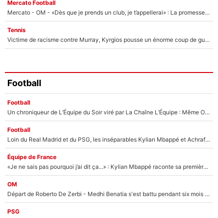
Mercato Football
Mercato - OM - «Dès que je prends un club, je t’appellerai» : La promesse de Marcelino au moment de claquer la porte
Tennis
Victime de racisme contre Murray, Kyrgios pousse un énorme coup de gueule !
Football
Football
Un chroniqueur de L’Équipe du Soir viré par La Chaîne L’Équipe : Même Olivier Ménard n’avait pas pu empêcher son départ, «je l’ai appris sur Twitter, je l’ai vécu assez mal»
Football
Loin du Real Madrid et du PSG, les inséparables Kylian Mbappé et Achraf Hakimi changent d'équipe le temps d'une journée !
Équipe de France
«Je ne sais pas pourquoi j’ai dit ça...» : Kylian Mbappé raconte sa première rencontre avec Zinédine Zidane (et c’est très drôle)
OM
Départ de Roberto De Zerbi - Medhi Benatia s'est battu pendant six mois pour le retenir à l'OM, le PSG a été le naufrage de trop : «Je pars avec toi»
PSG