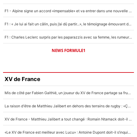
F1 - Alpine signe un accord «impensable» et va entrer dans une nouvelle dimension : Grande nouvelle pour Pierre Gasly !
F1 : « Je lui ai fait un câlin, puis j’ai dû partir...», le témoignage émouvant de Max Verstappen sur sa fille
F1 : Charles Leclerc surpris par les paparazzis avec sa femme, les rumeurs étaient vraies !
NEWS FORMULE1
XV de France
Mis de côté par Fabien Galthié, un joueur du XV de France partage sa frustration : «ils ne me l’ont pas dit tout de suite»
La raison d'être de Matthieu Jalibert en dehors des terrains de rugby : «Ça m'atteint autant que si tu touches à un membre de ma famille»
XV de France - Matthieu Jalibert a tout changé : Romain Ntamack doit-il s’inquiéter pour sa place à un an de la Coupe du monde ?
«Le XV de France est meilleur avec Lucu» : Antoine Dupont doit-il s’inquiéter pour sa place ?