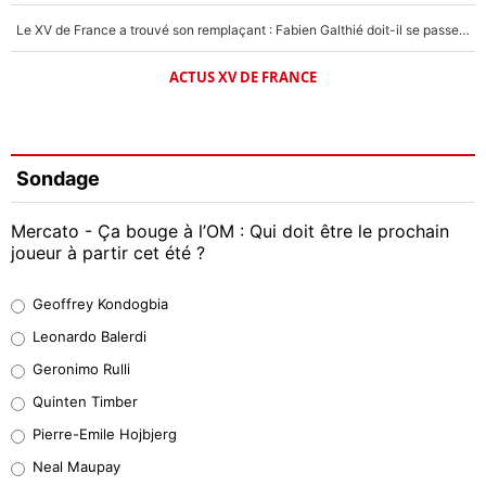
Le XV de France a trouvé son remplaçant : Fabien Galthié doit-il se passer d'Antoine Dupont ?
ACTUS XV DE FRANCE
Sondage
Mercato - Ça bouge à l’OM : Qui doit être le prochain
joueur à partir cet été ?
Geoffrey Kondogbia
Geoffrey Kondogbia
38%
Leonardo Balerdi
Leonardo Balerdi
Geronimo Rulli
32%
Quinten Timber
Geronimo Rulli
Pierre-Emile Hojbjerg
5%
Neal Maupay