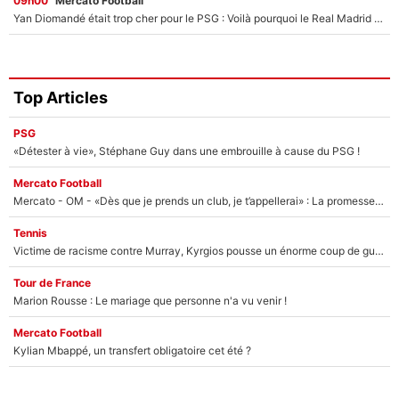
09h00
Mercato Football
Yan Diomandé était trop cher pour le PSG : Voilà pourquoi le Real Madrid a accepté de payer la somme record de 140M€ pour boucler son transfert !
Top Articles
PSG
«Détester à vie», Stéphane Guy dans une embrouille à cause du PSG !
Mercato Football
Mercato - OM - «Dès que je prends un club, je t’appellerai» : La promesse de Marcelino au moment de claquer la porte
Tennis
Victime de racisme contre Murray, Kyrgios pousse un énorme coup de gueule !
Tour de France
Marion Rousse : Le mariage que personne n'a vu venir !
Mercato Football
Kylian Mbappé, un transfert obligatoire cet été ?