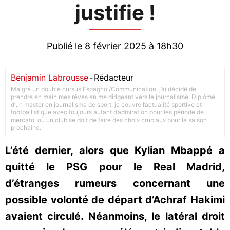
justifie !
Publié le 8 février 2025 à 18h30
Benjamin Labrousse
-
Rédacteur
Malgré un double cursus Espagnol/Communication, j’ai décidé de
prendre en main mes rêves en me dirigeant vers le journalisme. Diplômé
d’un master en journalisme de sport, je couvre l’actualité sportive et
footballistique avec toujours autant d’admiration pour les période de
mercato, où un club se doit de faire des choix cruciaux pour la saison
prochaine.
L’été dernier, alors que Kylian Mbappé a
quitté le PSG pour le Real Madrid,
d’étranges rumeurs concernant une
possible volonté de départ d’Achraf Hakimi
avaient circulé. Néanmoins, le latéral droit