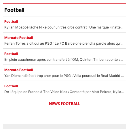
Football
Football
Kylian Mbappé lâche Nike pour un très gros contrat : Une marque «inattendue» va frapper très fort
Mercato Football
Ferran Torres a dit oui au PSG : Le FC Barcelone prend la parole alors qu'un transfert de l'attaquant espagnol prend forme
Football
En plein cauchemar après son transfert à l'OM, Quinten Timber raconte ses doutes après sa signature à Marseille
Mercato Football
Yan Diomandé était trop cher pour le PSG : Voilà pourquoi le Real Madrid a accepté de payer la somme record de 140M€ pour boucler son transfert !
Football
De l'équipe de France à The Voice Kids : Contacté par Matt Pokora, Kylian Mbappé a accepté de jouer un rôle inédit sur TF1 !
NEWS FOOTBALL