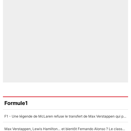
Formule1
F1 - Une légende de McLaren refuse le transfert de Max Verstappen qui pourrait «faire des vagues» et plomber l'ambiance dans l'équipe
Max Verstappen, Lewis Hamilton… et bientôt Fernando Alonso ? Le classement des pilotes les mieux payés en Formule 1 risque de changer !