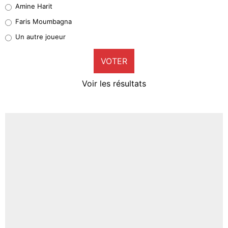
Quinten Timber
Amine Harit
1%
Faris Moumbagna
Pierre-Emile Hojbjerg
Un autre joueur
9%
VOTER
Neal Maupay
4%
Voir les résultats
Amine Harit
3%
Faris Moumbagna
4%
Un autre joueur
5%
1676 personnes ont participé aux votes.