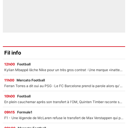
Fil info
12h00
Football
Kylian Mbappé lâche Nike pour un très gros contrat : Une marque «inattendue» va frapper très fort
11h00
Mercato Football
Ferran Torres a dit oui au PSG : Le FC Barcelone prend la parole alors qu'un transfert de l'attaquant espagnol prend forme
10h00
Football
En plein cauchemar après son transfert à l'OM, Quinten Timber raconte ses doutes après sa signature à Marseille
09h15
Formule1
F1 - Une légende de McLaren refuse le transfert de Max Verstappen qui pourrait «faire des vagues» et plomber l'ambiance dans l'équipe