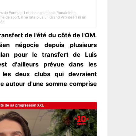
rs de Formule 1 et des exploits de Ronaldinho.
e de sport, il ne rate plus un Grand Prix de F1 ni un
tés
transfert de l'été du côté de l'OM.
éen négocie depuis plusieurs
ilan pour le transfert de Luis
st d'ailleurs prévue dans les
 les deux clubs qui devraient
nte autour d'une somme comprise