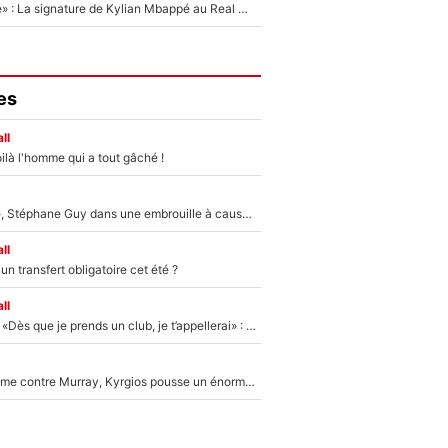
«C'est une fierté» : La signature de Kylian Mbappé au Real Madrid continue de régaler l'Espagne
es
ll
ilà l'homme qui a tout gâché !
«Détester à vie», Stéphane Guy dans une embrouille à cause du PSG !
ll
n transfert obligatoire cet été ?
ll
Mercato - OM - «Dès que je prends un club, je t’appellerai» : La promesse de Marcelino au moment de claquer la porte
Victime de racisme contre Murray, Kyrgios pousse un énorme coup de gueule !