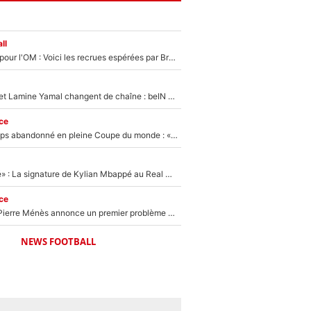
ll
Plus de 100M€ pour l'OM : Voici les recrues espérées par Bruno Genesio et Grégory Lorenzi après l’opération dégraissage
Kylian Mbappé et Lamine Yamal changent de chaîne : beIN SPORTS ne digère pas cette décision historique et prédit un fiasco pour la Liga
ce
Didier Deschamps abandonné en pleine Coupe du monde : «La FFF était déjà passée à Zinedine Zidane»
«C'est une fierté» : La signature de Kylian Mbappé au Real Madrid continue de régaler l'Espagne
ce
Michael Olise : Pierre Ménès annonce un premier problème pour Zinedine Zidane en équipe de France
NEWS FOOTBALL