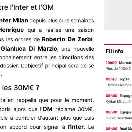
e l'Inter et l'OM
Inter Milan
depuis plusieurs semaines
Henrique
qui a réalisé une saison
Roberto De Zerbi
us les ordres de
.
Gianluca Di Marzio
e
, une nouvelle
Fil info
chainement entre les directions des
10h00
Mercato
dossier. L'objectif principal sera de se
.
09h15
Top14
t les 30M€ ?
09h00
Espag
 italien rappelle que pour le moment,
OM
pris alors que l'
réclame 30M€.
08h00
Équipe
ble à combler d'autant plus que Luis
Inter
on accord pour signer à l'
. Le
06h00
Real M