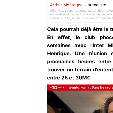
Arthur Montagne
-
Journaliste
Affamé de sport, il a grandi au son des moteu
Aujourd’hui, diplomé d'un Master de journalism
match du PSG, ses deux passions et spéciali
Cela pourrait déjà être le 
En effet, le club phoc
semaines avec l'Inter M
Henrique. Une réunion e
prochaines heures entre
trouver un terrain d'ente
entre 25 et 30M€.