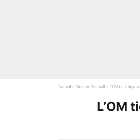
Accueil
Mercato Football
L’OM tient déjà so
L’OM ti