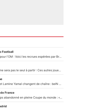
 Football
Plus de 100M€ pour l'OM : Voici les recrues espérées par Bruno Genesio et Grégory Lorenzi après l’opération dégraissage
Thomas Ramos ne sera pas le seul à partir : Ces autres joueurs du XV de France pourraient aussi quitter le Stade Toulousain, un club de Top 14 est déjà sur les rangs
ne
Kylian Mbappé et Lamine Yamal changent de chaîne : beIN SPORTS ne digère pas cette décision historique et prédit un fiasco pour la Liga
 de France
Didier Deschamps abandonné en pleine Coupe du monde : «La FFF était déjà passée à Zinedine Zidane»
adrid