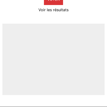
4%
Voir les résultats
Amine Harit
3%
Faris Moumbagna
4%
Un autre joueur
5%
1602 personnes ont participé aux votes.