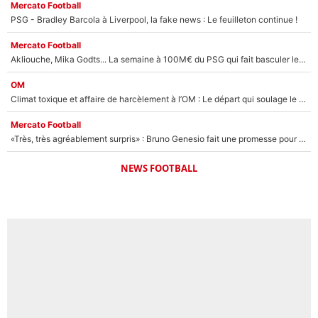
Mercato Football
PSG - Bradley Barcola à Liverpool, la fake news : Le feuilleton continue !
Mercato Football
Akliouche, Mika Godts... La semaine à 100M€ du PSG qui fait basculer le mercato du PSG !
OM
Climat toxique et affaire de harcèlement à l’OM : Le départ qui soulage le vestiaire de Bruno Genesio
Mercato Football
«Très, très agréablement surpris» : Bruno Genesio fait une promesse pour la suite du mercato de l’OM et rassure les supporters
NEWS FOOTBALL