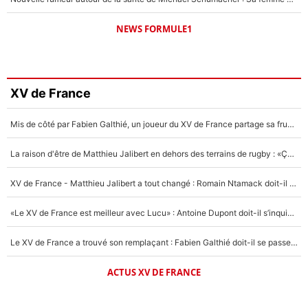
NEWS FORMULE1
XV de France
Mis de côté par Fabien Galthié, un joueur du XV de France partage sa frustration : «ils ne me l’ont pas dit tout de suite»
La raison d'être de Matthieu Jalibert en dehors des terrains de rugby : «Ça m'atteint autant que si tu touches à un membre de ma famille»
XV de France - Matthieu Jalibert a tout changé : Romain Ntamack doit-il s’inquiéter pour sa place à un an de la Coupe du monde ?
«Le XV de France est meilleur avec Lucu» : Antoine Dupont doit-il s’inquiéter pour sa place ?
Le XV de France a trouvé son remplaçant : Fabien Galthié doit-il se passer d'Antoine Dupont ?
ACTUS XV DE FRANCE