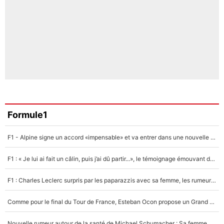
Formule1
F1 - Alpine signe un accord «impensable» et va entrer dans une nouvelle dimension : Grande nouvelle pour Pierre Gasly !
F1 : « Je lui ai fait un câlin, puis j’ai dû partir...», le témoignage émouvant de Max Verstappen sur sa fille
F1 : Charles Leclerc surpris par les paparazzis avec sa femme, les rumeurs étaient vraies !
Comme pour le final du Tour de France, Esteban Ocon propose un Grand Prix de Formule 1 à Paris : «Autour de l’Arc de Triomphe, ce serait génial» !
Nouvelle rumeur autour de la santé de Michael Schumacher : Sa femme Corinna sort du silence