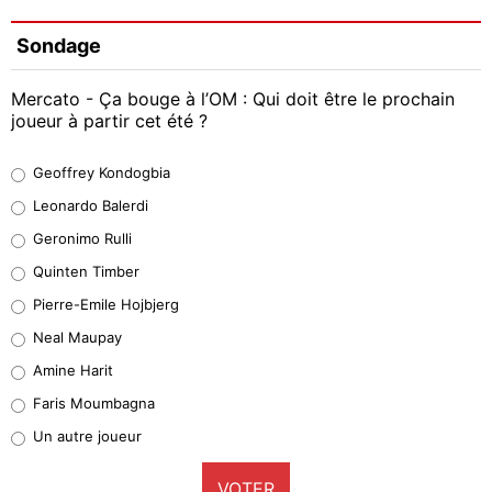
Sondage
Mercato - Ça bouge à l’OM : Qui doit être le prochain
joueur à partir cet été ?
Geoffrey Kondogbia
Geoffrey Kondogbia
38%
Leonardo Balerdi
Leonardo Balerdi
Geronimo Rulli
32%
Quinten Timber
Geronimo Rulli
Pierre-Emile Hojbjerg
5%
Neal Maupay
Quinten Timber
Amine Harit
1%
Faris Moumbagna
Pierre-Emile Hojbjerg
Un autre joueur
9%
VOTER
Neal Maupay