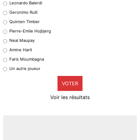
Leonardo Balerdi
Leonardo Balerdi
Geronimo Rulli
32%
Quinten Timber
Geronimo Rulli
Pierre-Emile Hojbjerg
5%
Neal Maupay
Quinten Timber
Amine Harit
1%
Faris Moumbagna
Pierre-Emile Hojbjerg
Un autre joueur
9%
VOTER
Neal Maupay
4%
Voir les résultats
Amine Harit
3%
Faris Moumbagna
4%
Un autre joueur