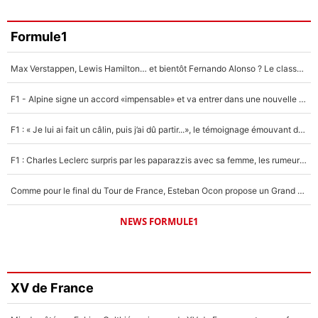
Formule1
Max Verstappen, Lewis Hamilton… et bientôt Fernando Alonso ? Le classement des pilotes les mieux payés en Formule 1 risque de changer !
F1 - Alpine signe un accord «impensable» et va entrer dans une nouvelle dimension : Grande nouvelle pour Pierre Gasly !
F1 : « Je lui ai fait un câlin, puis j’ai dû partir...», le témoignage émouvant de Max Verstappen sur sa fille
F1 : Charles Leclerc surpris par les paparazzis avec sa femme, les rumeurs étaient vraies !
Comme pour le final du Tour de France, Esteban Ocon propose un Grand Prix de Formule 1 à Paris : «Autour de l’Arc de Triomphe, ce serait génial» !
NEWS FORMULE1
XV de France