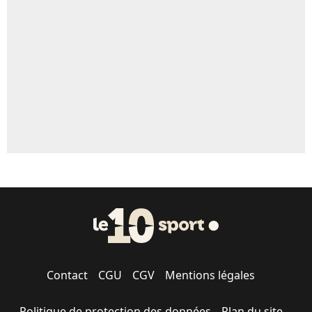
5%
1630 personnes ont participé aux votes.
Contact
CGU
CGV
Mentions légales
Politique de protection des données
Plan du site