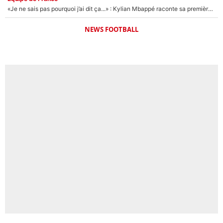
«Je ne sais pas pourquoi j’ai dit ça...» : Kylian Mbappé raconte sa première rencontre avec Zinédine Zidane (et c’est très drôle)
NEWS FOOTBALL