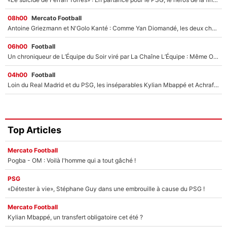
08h00
Mercato Football
Antoine Griezmann et N'Golo Kanté : Comme Yan Diomandé, les deux champions du monde ont refusé de signer au PSG !
06h00
Football
Un chroniqueur de L’Équipe du Soir viré par La Chaîne L’Équipe : Même Olivier Ménard n’avait pas pu empêcher son départ, «je l’ai appris sur Twitter, je l’ai vécu assez mal»
04h00
Football
Loin du Real Madrid et du PSG, les inséparables Kylian Mbappé et Achraf Hakimi changent d'équipe le temps d'une journée !
Top Articles
Mercato Football
Pogba - OM : Voilà l'homme qui a tout gâché !
PSG
«Détester à vie», Stéphane Guy dans une embrouille à cause du PSG !
Mercato Football
Kylian Mbappé, un transfert obligatoire cet été ?