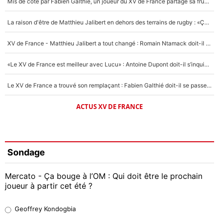
Mis de côté par Fabien Galthié, un joueur du XV de France partage sa frustration : «ils ne me l’ont pas dit tout de suite»
La raison d'être de Matthieu Jalibert en dehors des terrains de rugby : «Ça m'atteint autant que si tu touches à un membre de ma famille»
XV de France - Matthieu Jalibert a tout changé : Romain Ntamack doit-il s’inquiéter pour sa place à un an de la Coupe du monde ?
«Le XV de France est meilleur avec Lucu» : Antoine Dupont doit-il s’inquiéter pour sa place ?
Le XV de France a trouvé son remplaçant : Fabien Galthié doit-il se passer d'Antoine Dupont ?
ACTUS XV DE FRANCE
Sondage
Mercato - Ça bouge à l’OM : Qui doit être le prochain
joueur à partir cet été ?
Geoffrey Kondogbia
Geoffrey Kondogbia
38%