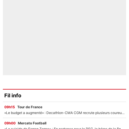
Fil info
09h15
Tour de France
«Le budget a augmenté» : Decathlon-CMA CGM recrute plusieurs coureurs pour offrir à Paul Seixas une équipe pour gagner le Tour de France 2027
09h00
Mercato Football
«Le suicide de Ferran Torres» : En partance pour le PSG, le héros de la finale de la Coupe du monde s'attire les foudres de la presse espagnole !