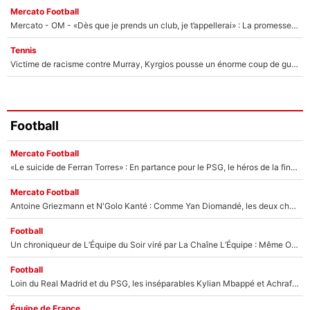
Mercato Football
Mercato - OM - «Dès que je prends un club, je t’appellerai» : La promesse de Marcelino au moment de claquer la porte
Tennis
Victime de racisme contre Murray, Kyrgios pousse un énorme coup de gueule !
Football
Mercato Football
«Le suicide de Ferran Torres» : En partance pour le PSG, le héros de la finale de la Coupe du monde s'attire les foudres de la presse espagnole !
Mercato Football
Antoine Griezmann et N'Golo Kanté : Comme Yan Diomandé, les deux champions du monde ont refusé de signer au PSG !
Football
Un chroniqueur de L’Équipe du Soir viré par La Chaîne L’Équipe : Même Olivier Ménard n’avait pas pu empêcher son départ, «je l’ai appris sur Twitter, je l’ai vécu assez mal»
Football
Loin du Real Madrid et du PSG, les inséparables Kylian Mbappé et Achraf Hakimi changent d'équipe le temps d'une journée !
Équipe de France