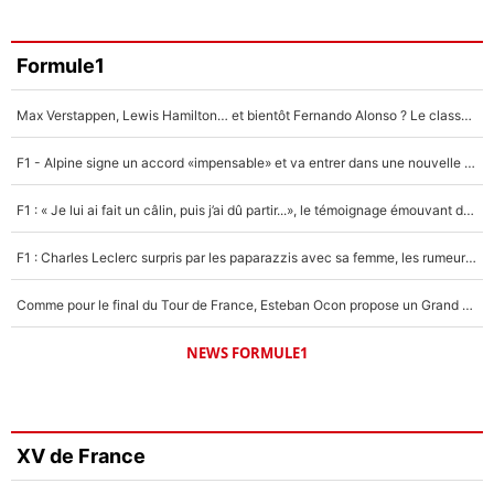
Formule1
Max Verstappen, Lewis Hamilton… et bientôt Fernando Alonso ? Le classement des pilotes les mieux payés en Formule 1 risque de changer !
F1 - Alpine signe un accord «impensable» et va entrer dans une nouvelle dimension : Grande nouvelle pour Pierre Gasly !
F1 : « Je lui ai fait un câlin, puis j’ai dû partir...», le témoignage émouvant de Max Verstappen sur sa fille
F1 : Charles Leclerc surpris par les paparazzis avec sa femme, les rumeurs étaient vraies !
Comme pour le final du Tour de France, Esteban Ocon propose un Grand Prix de Formule 1 à Paris : «Autour de l’Arc de Triomphe, ce serait génial» !
NEWS FORMULE1
XV de France