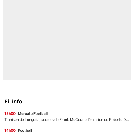
Fil info
15h00
Mercato Football
Trahison de Longoria, secrets de Frank McCourt, démission de Roberto De Zerbi : Medhi Benatia se lâche sur départ de l'OM et fait d'importantes révélations
14h00
Football