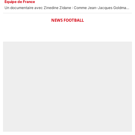
Équipe de France
Un documentaire avec Zinedine Zidane : Comme Jean-Jacques Goldman et Mylène Farmer, le nouveau sélectionneur de l'équipe de France a recalé une journaliste très connue
NEWS FOOTBALL