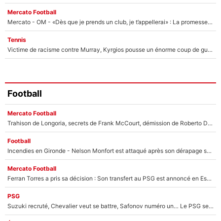
Mercato Football
Mercato - OM - «Dès que je prends un club, je t’appellerai» : La promesse de Marcelino au moment de claquer la porte
Tennis
Victime de racisme contre Murray, Kyrgios pousse un énorme coup de gueule !
Football
Mercato Football
Trahison de Longoria, secrets de Frank McCourt, démission de Roberto De Zerbi : Medhi Benatia se lâche sur départ de l'OM et fait d'importantes révélations
Football
Incendies en Gironde - Nelson Monfort est attaqué après son dérapage sur CNews : «Et lui, il prend combien pour parler dans un studio climatisé?»
Mercato Football
Ferran Torres a pris sa décision : Son transfert au PSG est annoncé en Espagne !
PSG
Suzuki recruté, Chevalier veut se battre, Safonov numéro un… Le PSG se lance encore dans un gros chantier pour le poste de gardien de but