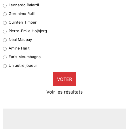
38%
Leonardo Balerdi
Leonardo Balerdi
Geronimo Rulli
32%
Quinten Timber
Geronimo Rulli
Pierre-Emile Hojbjerg
5%
Neal Maupay
Quinten Timber
Amine Harit
1%
Faris Moumbagna
Pierre-Emile Hojbjerg
Un autre joueur
9%
VOTER
Neal Maupay
4%
Voir les résultats
Amine Harit
3%
Faris Moumbagna
4%