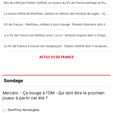
Mis de côté par Fabien Galthié, un joueur du XV de France partage sa frustration : «ils ne me l’ont pas dit tout de suite»
La raison d'être de Matthieu Jalibert en dehors des terrains de rugby : «Ça m'atteint autant que si tu touches à un membre de ma famille»
XV de France - Matthieu Jalibert a tout changé : Romain Ntamack doit-il s’inquiéter pour sa place à un an de la Coupe du monde ?
«Le XV de France est meilleur avec Lucu» : Antoine Dupont doit-il s’inquiéter pour sa place ?
Le XV de France a trouvé son remplaçant : Fabien Galthié doit-il se passer d'Antoine Dupont ?
ACTUS XV DE FRANCE
Sondage
Mercato - Ça bouge à l’OM : Qui doit être le prochain
joueur à partir cet été ?
Geoffrey Kondogbia
Geoffrey Kondogbia