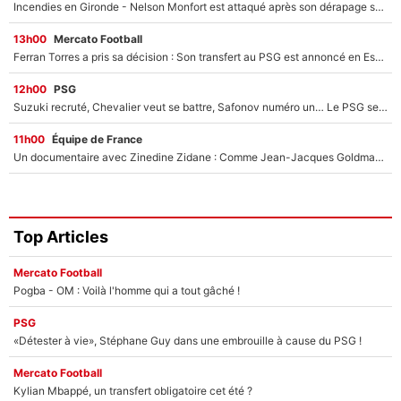
Incendies en Gironde - Nelson Monfort est attaqué après son dérapage sur CNews : «Et lui, il prend combien pour parler dans un studio climatisé?»
13h00
Mercato Football
Ferran Torres a pris sa décision : Son transfert au PSG est annoncé en Espagne !
12h00
PSG
Suzuki recruté, Chevalier veut se battre, Safonov numéro un… Le PSG se lance encore dans un gros chantier pour le poste de gardien de but
11h00
Équipe de France
Un documentaire avec Zinedine Zidane : Comme Jean-Jacques Goldman et Mylène Farmer, le nouveau sélectionneur de l'équipe de France a recalé une journaliste très connue
Top Articles
Mercato Football
Pogba - OM : Voilà l'homme qui a tout gâché !
PSG
«Détester à vie», Stéphane Guy dans une embrouille à cause du PSG !
Mercato Football
Kylian Mbappé, un transfert obligatoire cet été ?