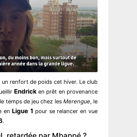
 un renfort de poids cet hiver. Le club
Endrick
eillir
en prêt en provenance
e temps de jeu chez les
Merengue
, le
Ligue 1
ée en
pour se relancer en vue
6
.
l'OL retardée par Mbappé ?