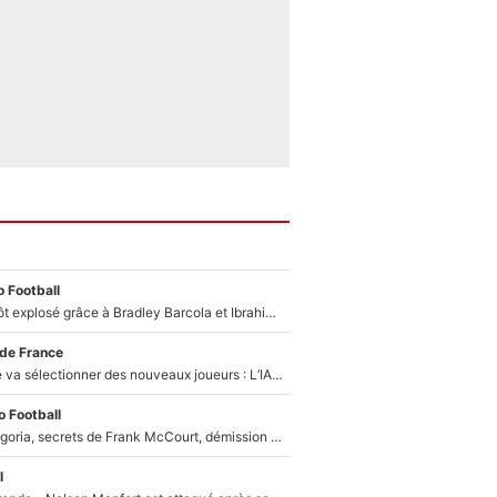
 Football
Un record bientôt explosé grâce à Bradley Barcola et Ibrahim Mbaye : Le PSG sur le point de réaliser un mercato historique ?
 de France
Zinédine Zidane va sélectionner des nouveaux joueurs : L’IA dévoile les 5 cracks qui pourraient rapidement le rejoindre en équipe de France !
 Football
Trahison de Longoria, secrets de Frank McCourt, démission de Roberto De Zerbi : Medhi Benatia se lâche sur son départ de l'OM et fait d'importantes révélations
l