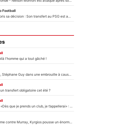
Incendies en Gironde - Nelson Monfort est attaqué après son dérapage sur CNews : «Et lui, il prend combien pour parler dans un studio climatisé?»
 Football
Ferran Torres a pris sa décision : Son transfert au PSG est annoncé en Espagne !
es
ll
ilà l'homme qui a tout gâché !
«Détester à vie», Stéphane Guy dans une embrouille à cause du PSG !
ll
n transfert obligatoire cet été ?
ll
Mercato - OM - «Dès que je prends un club, je t’appellerai» : La promesse de Marcelino au moment de claquer la porte
Victime de racisme contre Murray, Kyrgios pousse un énorme coup de gueule !