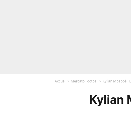
Accueil
Mercato Football
Kylian Mbappé : L
Kylian 