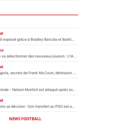
ll
Un record bientôt explosé grâce à Bradley Barcola et Ibrahim Mbaye : Le PSG sur le point de réaliser un mercato historique ?
ce
Zinédine Zidane va sélectionner des nouveaux joueurs : L’IA dévoile les 5 cracks qui pourraient rapidement le rejoindre en équipe de France !
ll
Trahison de Longoria, secrets de Frank McCourt, démission de Roberto De Zerbi : Medhi Benatia se lâche sur son départ de l'OM et fait d'importantes révélations
Incendies en Gironde - Nelson Monfort est attaqué après son dérapage sur CNews : «Et lui, il prend combien pour parler dans un studio climatisé?»
ll
Ferran Torres a pris sa décision : Son transfert au PSG est annoncé en Espagne !
NEWS FOOTBALL