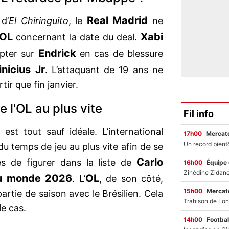
Real Madrid
d’
El Chiringuito
, le
ne
OL
Xabi
concernant la date du deal.
Endrick
mpter sur
en cas de blessure
inicius Jr
. L’attaquant de 19 ans ne
tir que fin janvier.
e l'OL au plus vite
Fil info
 est tout sauf idéale. L’international
17h00
Mercato
du temps de jeu au plus vite afin de se
Carlo
es de figurer dans la liste de
16h00
Équipe
u monde 2026
OL
. L’
, de son côté,
15h00
Mercato
rtie de saison avec le Brésilien. Cela
le cas.
14h00
Footbal