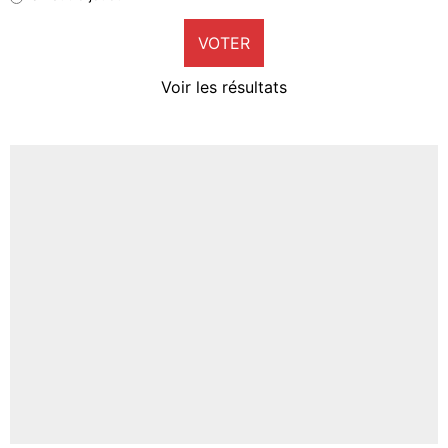
9%
VOTER
Neal Maupay
4%
Voir les résultats
Amine Harit
3%
Faris Moumbagna
4%
Un autre joueur
5%
1560 personnes ont participé aux votes.