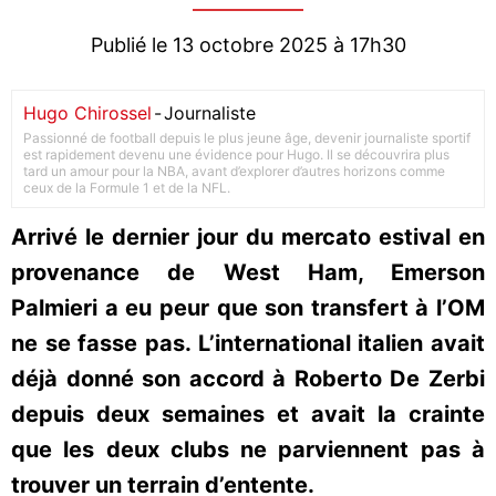
Publié le 13 octobre 2025 à 17h30
Hugo Chirossel
-
Journaliste
Passionné de football depuis le plus jeune âge, devenir journaliste sportif
est rapidement devenu une évidence pour Hugo. Il se découvrira plus
tard un amour pour la NBA, avant d’explorer d’autres horizons comme
ceux de la Formule 1 et de la NFL.
Arrivé le dernier jour du mercato estival en
provenance de West Ham, Emerson
Palmieri a eu peur que son transfert à l’OM
ne se fasse pas. L’international italien avait
déjà donné son accord à Roberto De Zerbi
depuis deux semaines et avait la crainte
que les deux clubs ne parviennent pas à
trouver un terrain d’entente.