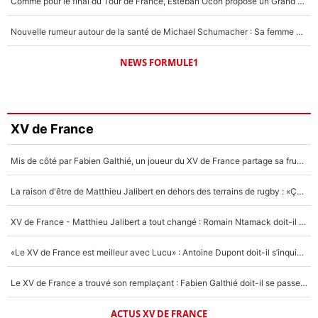
Comme pour le final du Tour de France, Esteban Ocon propose un Grand Prix de Formule 1 à Paris : «Autour de l’Arc de Triomphe, ce serait génial» !
Nouvelle rumeur autour de la santé de Michael Schumacher : Sa femme Corinna sort du silence
NEWS FORMULE1
XV de France
Mis de côté par Fabien Galthié, un joueur du XV de France partage sa frustration : «ils ne me l’ont pas dit tout de suite»
La raison d'être de Matthieu Jalibert en dehors des terrains de rugby : «Ça m'atteint autant que si tu touches à un membre de ma famille»
XV de France - Matthieu Jalibert a tout changé : Romain Ntamack doit-il s’inquiéter pour sa place à un an de la Coupe du monde ?
«Le XV de France est meilleur avec Lucu» : Antoine Dupont doit-il s’inquiéter pour sa place ?
Le XV de France a trouvé son remplaçant : Fabien Galthié doit-il se passer d'Antoine Dupont ?
ACTUS XV DE FRANCE