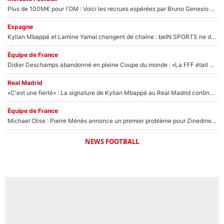
Plus de 100M€ pour l'OM : Voici les recrues espérées par Bruno Genesio et Grégory Lorenzi après l’opération dégraissage
Espagne
Kylian Mbappé et Lamine Yamal changent de chaîne : beIN SPORTS ne digère pas cette décision historique et prédit un fiasco pour la Liga
Équipe de France
Didier Deschamps abandonné en pleine Coupe du monde : «La FFF était déjà passée à Zinedine Zidane»
Real Madrid
«C'est une fierté» : La signature de Kylian Mbappé au Real Madrid continue de régaler l'Espagne
Équipe de France
Michael Olise : Pierre Ménès annonce un premier problème pour Zinedine Zidane en équipe de France
NEWS FOOTBALL