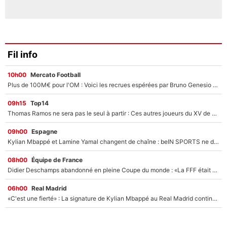
Fil info
10h00
Mercato Football
Plus de 100M€ pour l'OM : Voici les recrues espérées par Bruno Genesio et Grégory Lorenzi après l’opération dégraissage
09h15
Top14
Thomas Ramos ne sera pas le seul à partir : Ces autres joueurs du XV de France pourraient aussi quitter le Stade Toulousain, un club de Top 14 est déjà sur les rangs
09h00
Espagne
Kylian Mbappé et Lamine Yamal changent de chaîne : beIN SPORTS ne digère pas cette décision historique et prédit un fiasco pour la Liga
08h00
Équipe de France
Didier Deschamps abandonné en pleine Coupe du monde : «La FFF était déjà passée à Zinedine Zidane»
06h00
Real Madrid
«C'est une fierté» : La signature de Kylian Mbappé au Real Madrid continue de régaler l'Espagne