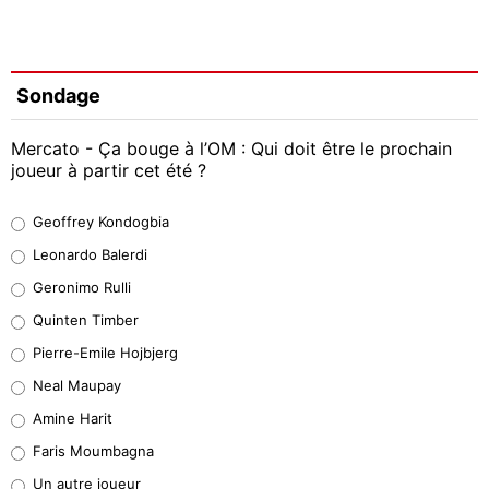
Sondage
Mercato - Ça bouge à l’OM : Qui doit être le prochain
joueur à partir cet été ?
Geoffrey Kondogbia
Geoffrey Kondogbia
38%
Leonardo Balerdi
Leonardo Balerdi
Geronimo Rulli
32%
Quinten Timber
Geronimo Rulli
Pierre-Emile Hojbjerg
5%
Neal Maupay
Quinten Timber
Amine Harit
1%
Faris Moumbagna
Pierre-Emile Hojbjerg
Un autre joueur