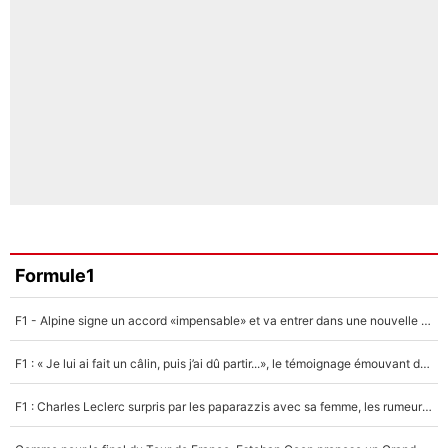
Formule1
F1 - Alpine signe un accord «impensable» et va entrer dans une nouvelle dimension : Grande nouvelle pour Pierre Gasly !
F1 : « Je lui ai fait un câlin, puis j’ai dû partir...», le témoignage émouvant de Max Verstappen sur sa fille
F1 : Charles Leclerc surpris par les paparazzis avec sa femme, les rumeurs étaient vraies !