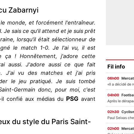
cu Zabarnyi
 le monde, et forcément l'entraîneur.
 Je sais ce qu'il attend et je suis prêt
kraine, lorsqu'il était sélectionneur de
gné le match 1-0. Je l'ai vu, il est
ore ça ! Honnêtement, j'adore cette
rai aussi. J'adore aussi ce que fait
Fil info
e. J'ai vu des matches et j'ai pris
06h00
Mercat
der le jeu pratiqué. Je suis tombé
Saint-Germain donc, pour moi, c'est
04h00
Footbal
PSG
t-il confié aux médias du
avant
02h30
Cyclis
ux du style du Paris Saint-
02h00
Mercat