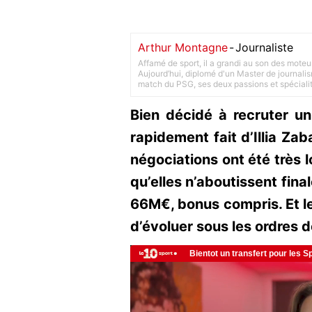
Arthur Montagne
-
Journaliste
Affamé de sport, il a grandi au son des moteu
Aujourd’hui, diplomé d'un Master de journalism
match du PSG, ses deux passions et spéciali
Bien décidé à recruter un 
rapidement fait d’Illia Zab
négociations ont été très
qu’elles n’aboutissent fina
66M€, bonus compris. Et le
d’évoluer sous les ordres d