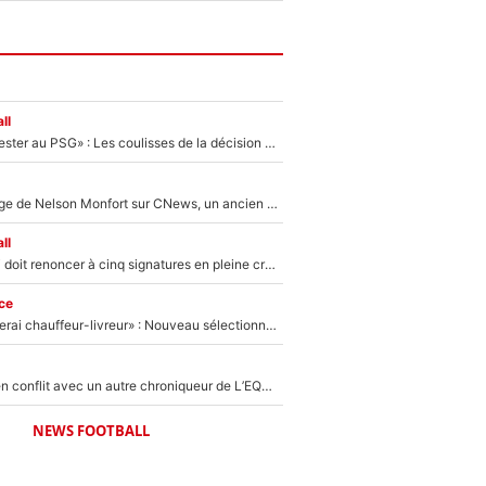
ll
«Il a décidé de rester au PSG» : Les coulisses de la décision de Lucas Chevalier pour son transfert
Après le dérapage de Nelson Monfort sur CNews, un ancien journaliste de France Télévisions relance la polémique sur les incendies en Gironde
ll
Grégory Lorenzi doit renoncer à cinq signatures en pleine crise financière : L’IA propose sept noms à l’OM pour un mercato réussi... à seulement 5M€ !
ce
«Plus grand, je ferai chauffeur-livreur» : Nouveau sélectionneur des Bleus, Zinédine Zidane s’était imaginé un avenir très différent lorsqu'il était enfant
Johan Micoud en conflit avec un autre chroniqueur de L’EQUIPE du Soir : «Pendant un moment, je ne les ai pas remis ensemble dans l'émission»
NEWS FOOTBALL