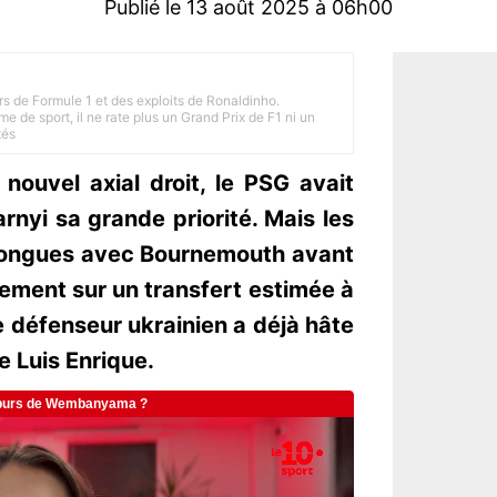
Publié le 13 août 2025 à 06h00
rs de Formule 1 et des exploits de Ronaldinho.
e de sport, il ne rate plus un Grand Prix de F1 ni un
tés
nouvel axial droit, le PSG avait
arnyi sa grande priorité. Mais les
 longues avec Bournemouth avant
lement sur un transfert estimée à
 défenseur ukrainien a déjà hâte
e Luis Enrique.