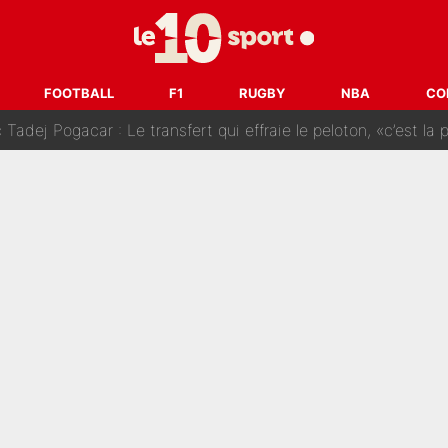
SG» : Les coulisses de la décision de Lucas Chevalier pour s
fort sur CNews, un ancien journaliste de France Télévisions relance la 
FOOTBALL
F1
RUGBY
NBA
CO
dej Pogacar : Le transfert qui effraie le peloton, «c’est la 
nq signatures en pleine crise financière : L’IA propose sept noms à l’OM po
reur» : Nouveau sélectionneur des Bleus, Zinédine Zidane s’était imaginé un av