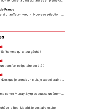
Grégory Lorenzi doit renoncer à cinq signatures en pleine crise financière : L’IA propose sept noms à l’OM pour un mercato réussi... à seulement 5M€ !
 de France
«Plus grand, je ferai chauffeur-livreur» : Nouveau sélectionneur des Bleus, Zinédine Zidane s’était imaginé un avenir très différent lorsqu'il était enfant
es
ll
ilà l'homme qui a tout gâché !
ll
n transfert obligatoire cet été ?
ll
Mercato - OM - «Dès que je prends un club, je t’appellerai» : La promesse de Marcelino au moment de claquer la porte
Victime de racisme contre Murray, Kyrgios pousse un énorme coup de gueule !
hève le Real Madrid, le vestiaire exulte