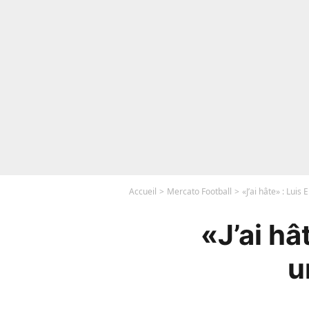
Accueil
Mercato Football
«J’ai hâte» : Luis
«J’ai hâ
u