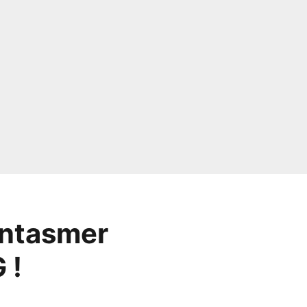
fantasmer
 !