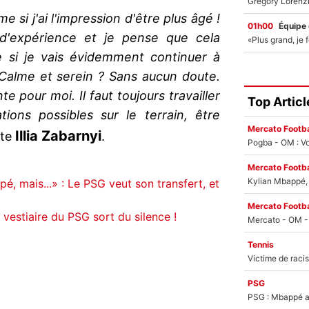
e si j'ai l'impression d'être plus âgé !
01h00
Équipe
d'expérience et je pense que cela
e si je vais évidemment continuer à
 Calme et serein ? Sans aucun doute.
te pour moi. Il faut toujours travailler
Top Articl
tions possibles sur le terrain, être
Mercato Footba
Illia Zabarnyi
ute
.
Pogba - OM : Vo
Mercato Footba
Kylian Mbappé, u
, mais...» : Le PSG veut son transfert, et
Mercato Footba
e vestiaire du PSG sort du silence !
Tennis
PSG
PSG : Mbappé ac