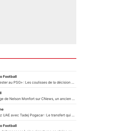
o Football
«Il a décidé de rester au PSG» : Les coulisses de la décision de Lucas Chevalier pour son transfert
l
Après le dérapage de Nelson Monfort sur CNews, un ancien journaliste de France Télévisions relance la polémique sur les incendies en Gironde
me
Paul Seixas chez UAE avec Tadej Pogacar : Le transfert qui effraie le peloton, «c’est la pire des choses qui puisse arriver»
o Football